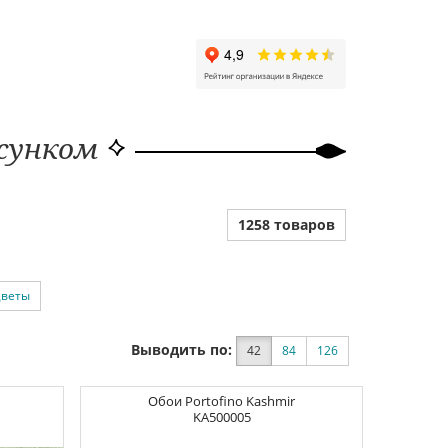
исунком
1258 товаров
цветы
Выводить по:
42
84
126
Обои
Portofino Kashmir
KA500005