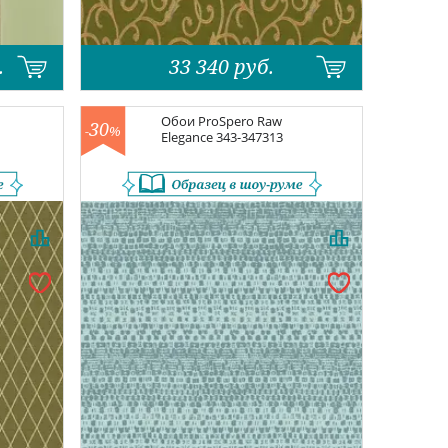
.
33 340
руб.
Обои
ProSpero Raw
30
-
%
Elegance
343-347313