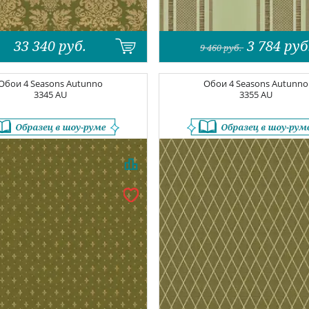
33 340
руб.
3 784
руб
9 460
руб.
Обои
4 Seasons Autunno
Обои
4 Seasons Autunno
3345 AU
3355 AU