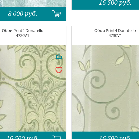
16 500
руб.
8 000
руб.
Обои
Print4 Donatello
Обои
Print4 Donatello
4720V1
4730V1
16 500
руб.
16 500
руб.