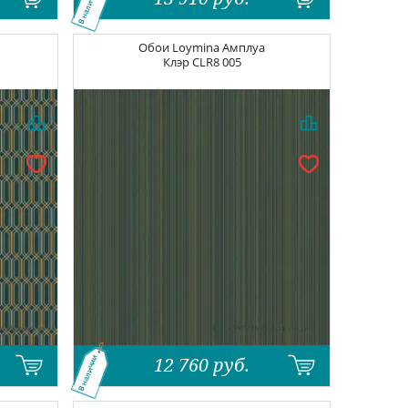
В наличии
Обои
Loymina Амплуа
Клэр
CLR8 005
12 760
руб.
В наличии