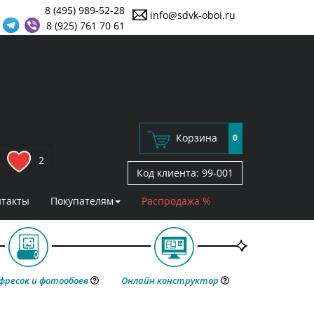
8 (495) 989-52-28
info@sdvk-oboi.ru
8 (925) 761 70 61
Корзина
0
2
Код клиента:
99-001
нтакты
Покупателям
Распродажа %
фресок и фотообоев
Онлайн конструктор