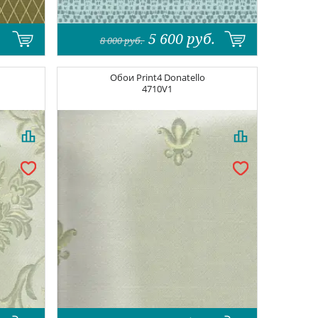
5 600
руб.
8 000
руб.
Обои
Print4 Donatello
4710V1