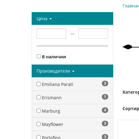
Главна
Цена
—
В наличии
Производители
3
Emiliana Parati
Катего
1
Erismann
Сортир
4
Marburg
3
Mayflower
3
Portofino