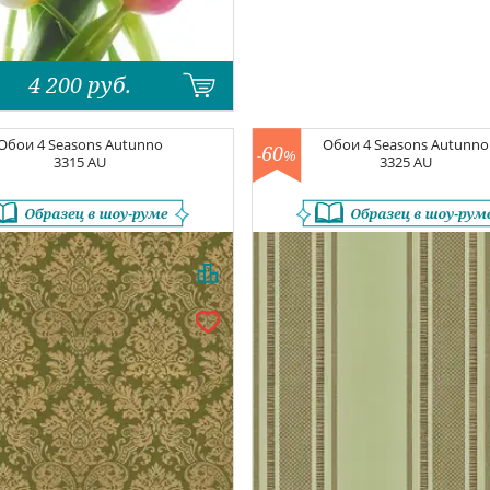
4 200
руб.
Обои
4 Seasons Autunno
Обои
4 Seasons Autunno
60
-
%
3315 AU
3325 AU