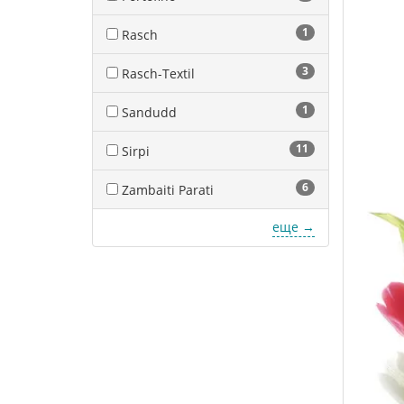
1
Rasch
3
Rasch-Textil
1
Sandudd
11
Sirpi
6
Zambaiti Parati
еще →