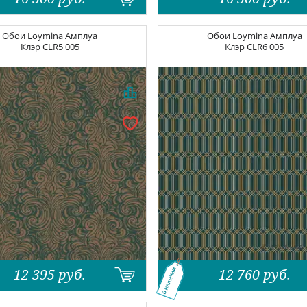
Обои
Loymina Амплуа
Обои
Loymina Амплуа
Клэр
CLR5 005
Клэр
CLR6 005
12 395
руб.
12 760
руб.
В наличии