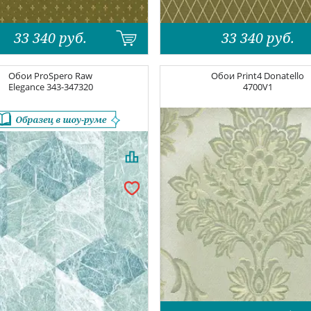
33 340
руб.
33 340
руб.
Обои
ProSpero Raw
Обои
Print4 Donatello
Elegance
343-347320
4700V1