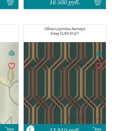
16 500
руб.
Обои
Loymina Амплуа
Клэр
CLR3 012/1
13 910
руб.