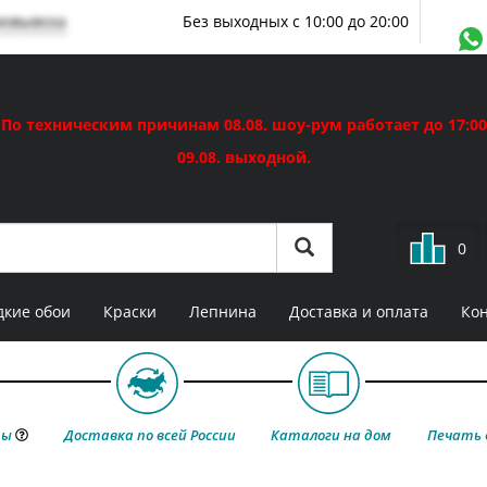
мовывоза
Без выходных с 10:00 до 20:00
По техническим причинам 08.08. шоу-рум работает до 17:00
09.08. выходной.
0
кие обои
Краски
Лепнина
Доставка и оплата
Ко
ты
Доставка по всей России
Каталоги на дом
Печать 