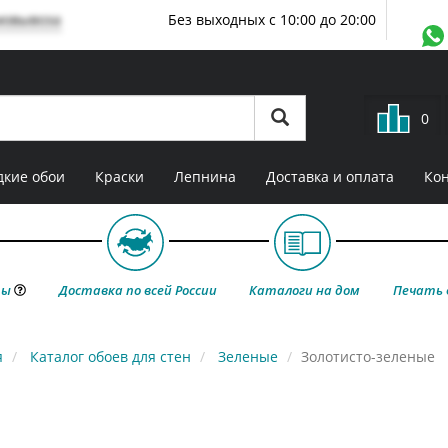
мовывоза
Без выходных с 10:00 до 20:00
0
кие обои
Краски
Лепнина
Доставка и оплата
Ко
ты
Доставка по всей России
Каталоги на дом
Печать 
я
Каталог обоев для стен
Зеленые
Золотисто-зеленые