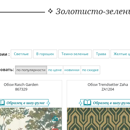
Золотисто-зелен
Светлые
В горошек
Темно-зеленые
Трава
Желтые 
рии :
овать:
по популярности
по цене
новинки
по скидке
Обои
Rasch Garden
Обои
Trendsetter Zaha
867329
ZA1204