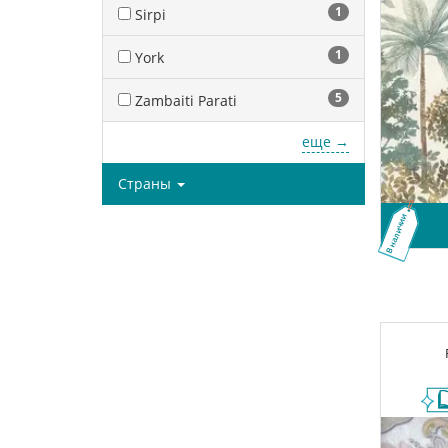
1
Sirpi
1
York
5
Zambaiti Parati
еще →
Страны
В наличии