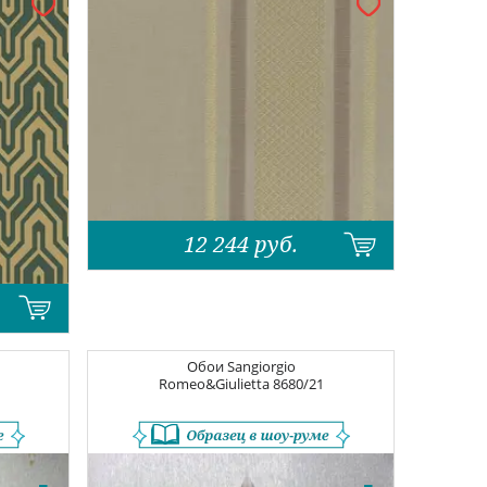
12 244
руб.
Обои
Sangiorgio
Romeo&Giulietta
8680/21