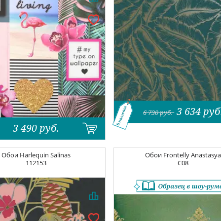
3 634
руб
В наличии
6 730
руб.
3 490
руб.
Обои
Harlequin Salinas
Обои
Frontelly Anastasy
112153
C08