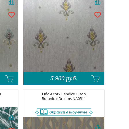
5 900
руб.
u
Обои
York Candice Olson
Botanical Dreams
NA0511