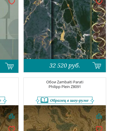
32 520
руб.
Обои
Zambaiti Parati
Philipp Plein
Z8091