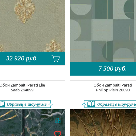
32 920
руб.
7 500
руб.
Обои
Zambaiti Parati Elie
Обои
Zambaiti Parati
Saab
Z64899
Philipp Plein
Z8090