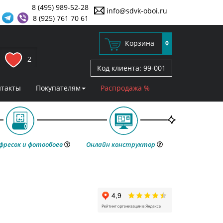
8 (495) 989-52-28
info@sdvk-oboi.ru
8 (925) 761 70 61
Корзина
0
2
Код клиента:
99-001
нтакты
Покупателям
Распродажа %
фресок и фотообоев
Онлайн конструктор