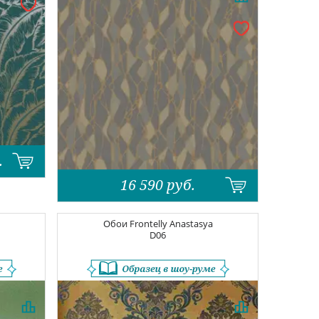
.
16 590
руб.
a
Обои
Frontelly Anastasya
D06