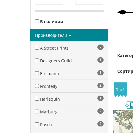
В наличии
Производители
2
A Street Prints
Катего
1
Designers Guild
Сортир
1
Erismann
2
Frontelly
1
Harlequin
2
Marburg
2
Rasch