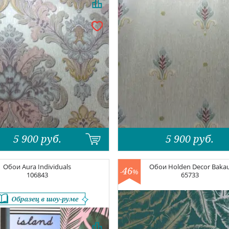
5 900
руб.
5 900
руб.
Обои
Aura Individuals
Обои
Holden Decor Baka
46
-
%
106843
65733