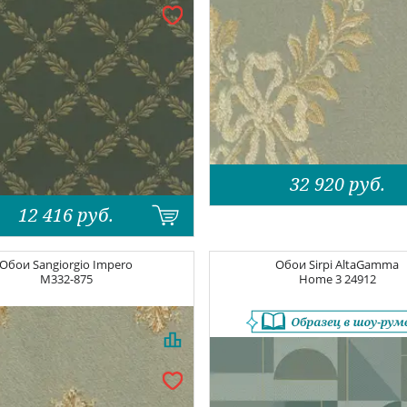
32 920
руб.
12 416
руб.
Обои
Sangiorgio Impero
Обои
Sirpi AltaGamma
M332-875
Home 3
24912