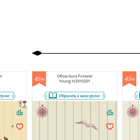
Назад
Вперед
er
Обои
Aura Forever
45
45
-
%
-
%
1
Young
H2910201