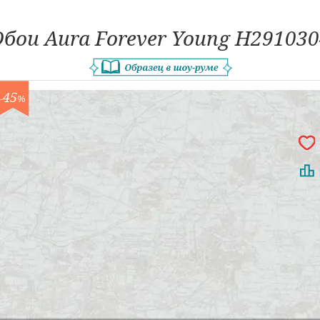
бои Aura Forever Young H29103
45
-
%