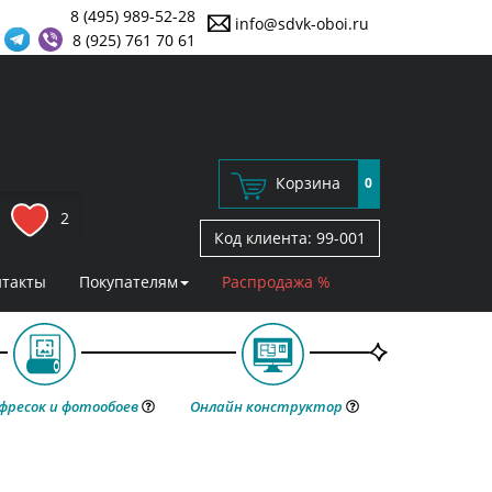
8 (495) 989-52-28
info@sdvk-oboi.ru
8 (925) 761 70 61
Корзина
0
2
Код клиента:
99-001
нтакты
Покупателям
Распродажа %
фресок и фотообоев
Онлайн конструктор