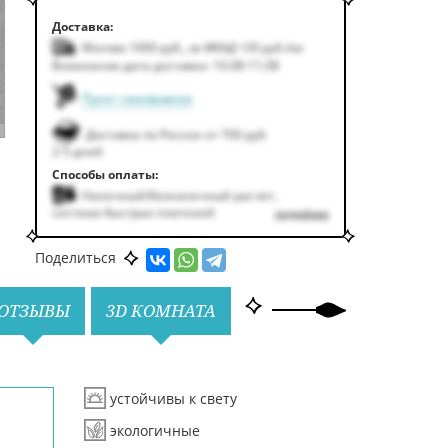
Доставка:
Москва 1000
руб.
,
за МКАД +50
руб.
/км
Возможная дата доставки: 10.08-11.08
Пункт самовывоза
Доставка по России от 700 руб.
2-5 дней
Способы оплаты:
Наличный/безналичный расчет,
система быстрых платежей
подробнее
Поделиться
ОТЗЫВЫ
3D КОМНАТА
устойчивы к свету
экологичные