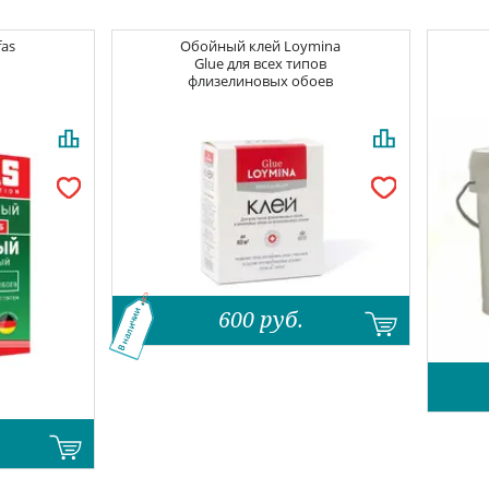
fas
Обойный клей
Loymina
Glue для всех типов
флизелиновых обоев
600
руб.
В наличии