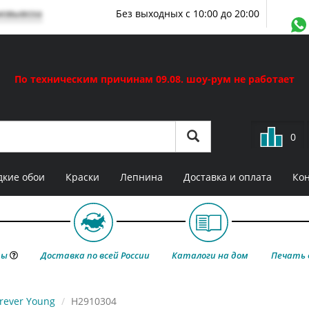
мовывоза
Без выходных с 10:00 до 20:00
По техническим причинам 09.08. шоу-рум не работает
0
кие обои
Краски
Лепнина
Доставка и оплата
Ко
ты
Доставка по всей России
Каталоги на дом
Печать 
rever Young
H2910304