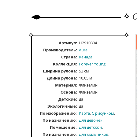
О
Артикул:
H2910304
Производитель:
Aura
Страна:
Канада
Коллекция:
Forever Young
Ширина рулона:
53 см
Длина рулона:
10.05 м
Материал:
Флизелин
Основа:
Флизелин
Детские:
да
Экологичные:
да
По изображению
Карта
С рисунком
По назначению
Для девочек
Помещение
Для детской
По назначению
Для мальчиков