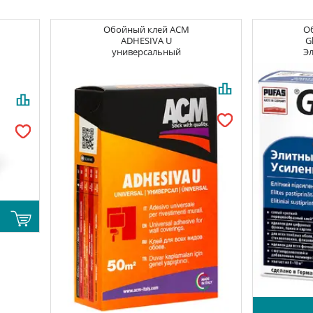
Обойный клей
ACM
О
ADHESIVA U
G
универсальный
Э