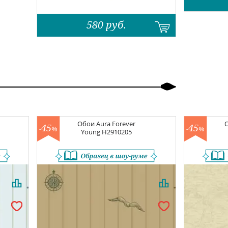
580
руб.
Обои
Aura Forever
45
45
-
%
-
%
Young
H2910205