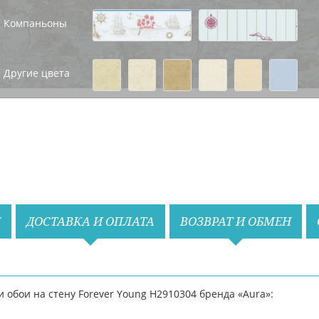
Компаньоны
Назад
Вперед
Другие цвета
Назад
Вперед
И
ДОСТАВКА И ОПЛАТА
ВОЗВРАТ И ОБМЕН
обои на стену Forever Young H2910304 бренда «Aura»: