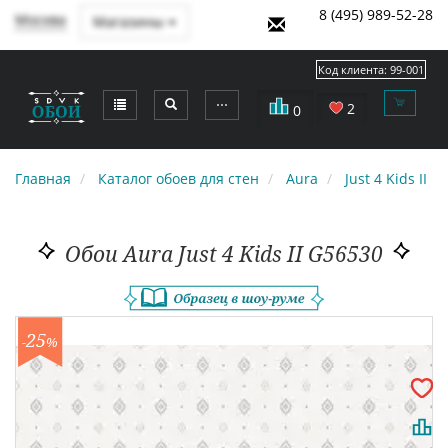
8 (495) 989-52-28
Москва
Магазины
Код клиента:
99-001
⋯
2
0
Главная
Каталог обоев для стен
Aura
Just 4 Kids II
Обои Aura Just 4 Kids II G56530
25
-
%