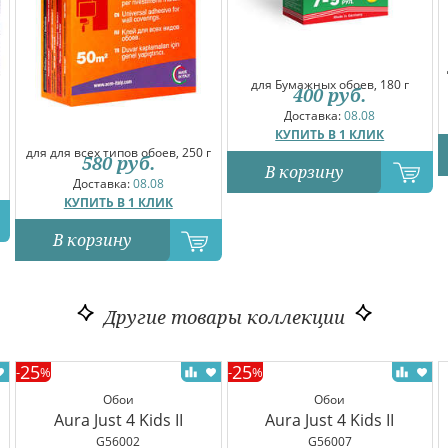
для Бумажных обоев, 180 г
400
руб.
Доставка:
08.08
КУПИТЬ В 1 КЛИК
для для всех типов обоев, 250 г
580
руб.
В корзину
Доставка:
08.08
КУПИТЬ В 1 КЛИК
В корзину
Другие товары коллекции
25
25
-
%
-
%
Обои
Обои
Aura Just 4 Kids II
Aura Just 4 Kids II
G56002
G56007