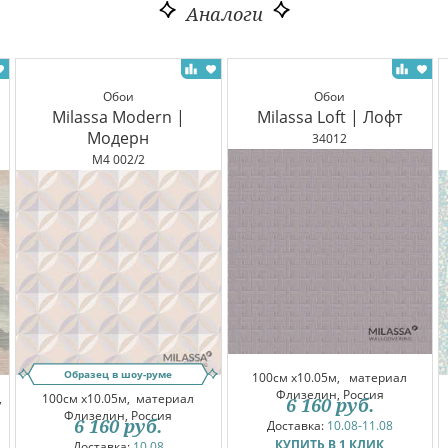
Аналоги
Обои
Обои
Milassa Modern |
Milassa Loft | Лофт
Модерн
34012
M4 002/2
Образец в шоу-руме
100см x10.05м,
материал
Флизелин, Россия
,
100см x10.05м,
материал
6 160
руб.
Флизелин, Россия
6 160
руб.
Доставка:
10.08-11.08
КУПИТЬ В 1 КЛИК
Доставка:
10.08