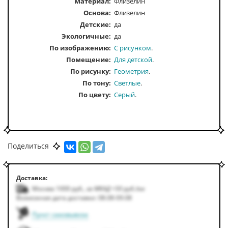
Материал:
Флизелин
Основа:
Флизелин
Детские:
да
Экологичные:
да
По изображению
С рисунком
Помещение
Для детской
По рисунку
Геометрия
По тону
Светлые
По цвету
Серый
Поделиться
Доставка:
Москва 1000
руб.
,
за МКАД +50
руб.
/км
Возможная дата доставки: 08.08-09.08
Пункт самовывоза