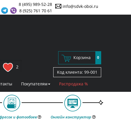
8 (495) 989-52-28
info@sdvk-oboi.ru
8 (925) 761 70 61
Корзина
0
2
Код клиента:
99-001
нтакты
Покупателям
Распродажа %
фресок и фотообоев
Онлайн конструктор