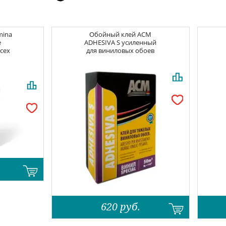
mina
Обойный клей
ACM
e
ADHESIVA S усиленный
всех
для виниловых обоев
620
руб.