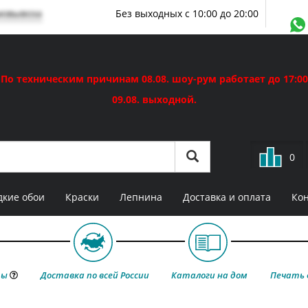
мовывоза
Без выходных с 10:00 до 20:00
По техническим причинам 08.08. шоу-рум работает до 17:00
09.08. выходной.
0
кие обои
Краски
Лепнина
Доставка и оплата
Ко
ты
Доставка по всей России
Каталоги на дом
Печать 