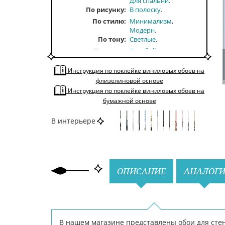
Для спальни
По рисунку
В полоску
По стилю
Минимализм
Модерн
По тону
Светлые
По цвету
Голубой
Инструкция по поклейке виниловых обоев на
флизелиновой основе
Инструкция по поклейке виниловых обоев на
бумажной основе
В интерьере
Назад
Вперед
ОПИСАНИЕ
АНАЛОГ
В нашем магазине представлены обои для стен 