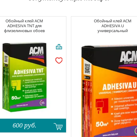
Обойный клей
ACM
Обойный клей
ACM
ADHESIVA TNT для
ADHESIVA U
флизелиновых обоев
универсальный
600
руб.