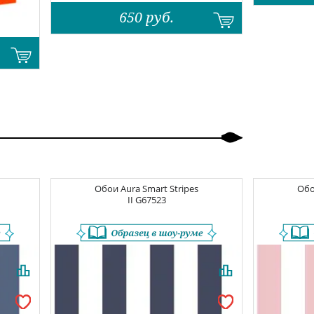
650
руб.
Обои
Aura Smart Stripes
Об
II
G67523