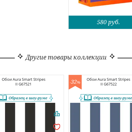
580
руб.
Другие товары коллекции
Обои
Aura Smart Stripes
Обои
Aura Smart Stripes
32
-
%
II
G67521
II
G67522