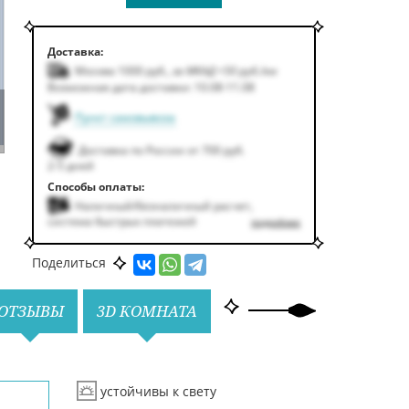
Доставка:
Москва 1000
руб.
,
за МКАД +50
руб.
/км
Возможная дата доставки: 10.08-11.08
Пункт самовывоза
Доставка по России от 700 руб.
2-5 дней
Способы оплаты:
Наличный/безналичный расчет,
система быстрых платежей
подробнее
Поделиться
ОТЗЫВЫ
3D КОМНАТА
устойчивы к свету