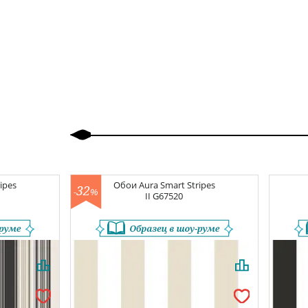
Назад
Вперед
ipes
Обои
Aura Smart Stripes
32
-
%
II
G67520