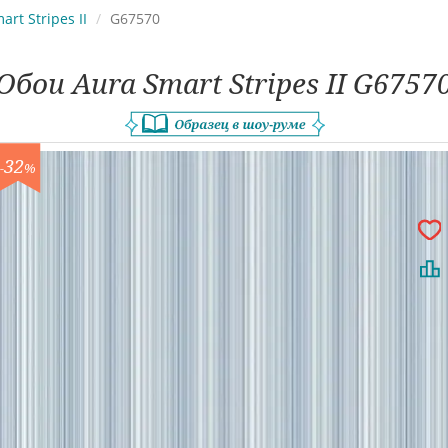
art Stripes II
G67570
Обои Aura Smart Stripes II G6757
32
-
%