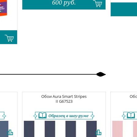
600
руб.
Обои
Aura Smart Stripes
Об
II
G67523