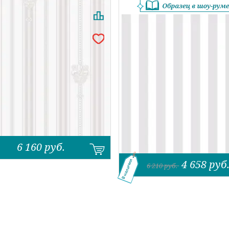
6 160
руб.
4 658
руб
В наличии
6 210
руб.