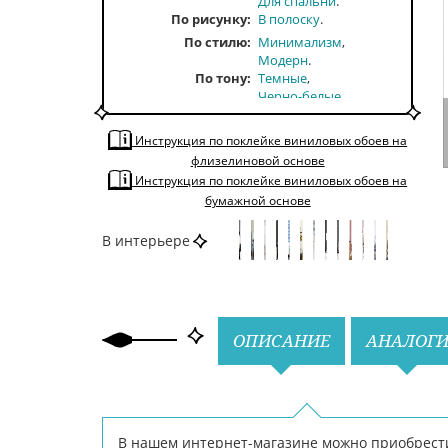
Для спальни
По рисунку
В полоску
По стилю
Минимализм
Модерн
По тону
Темные
Черно-белые
По цвету
Белый
Черный
Инструкция по поклейке виниловых обоев на
флизелиновой основе
Инструкция по поклейке виниловых обоев на
бумажной основе
В интерьере
Назад
Вперед
ОПИСАНИЕ
АНАЛОГ
В нашем интернет-магазине можно приобрести о