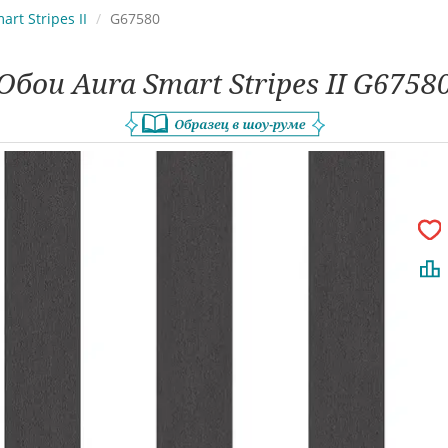
art Stripes II
G67580
Обои Aura Smart Stripes II G6758