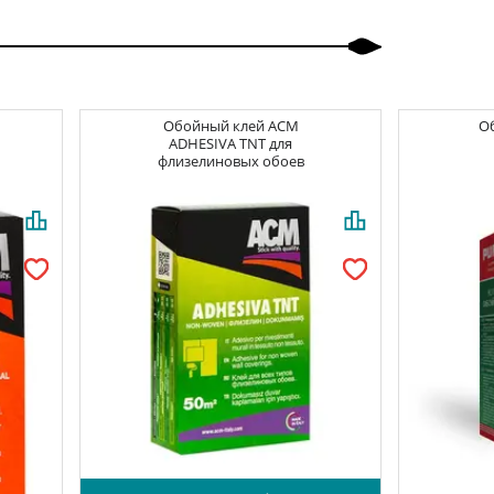
Обойный клей
ACM
О
ADHESIVA TNT для
флизелиновых обоев