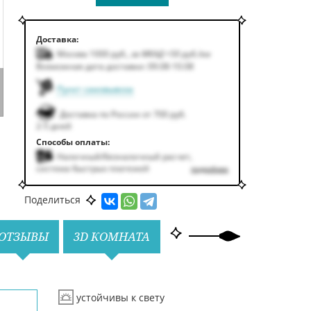
Доставка:
Москва 1000
руб.
,
за МКАД +50
руб.
/км
Возможная дата доставки: 09.08-10.08
Пункт самовывоза
Доставка по России от 700 руб.
2-5 дней
Способы оплаты:
Наличный/безналичный расчет,
система быстрых платежей
подробнее
Поделиться
ОТЗЫВЫ
3D КОМНАТА
устойчивы к свету