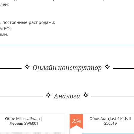
блей;
н, постоянные распродажи;
м РФ;
ыми.
Онлайн конструктор
Аналоги
Обои
Milassa Swan |
Обои
Aura Just 4 Kids II
25
-
%
Лебедь
SW6001
G56519