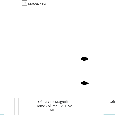
моющиеся
Обои
York Magnolia
Об
Home Volume 2
2613SV
ME B