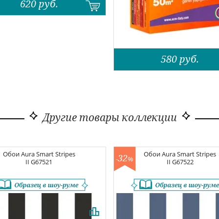
620
руб.
580
руб.
Другие товары коллекции
Обои
Aura Smart Stripes
Обои
Aura Smart Stripes
32
-
%
II
G67521
II
G67522