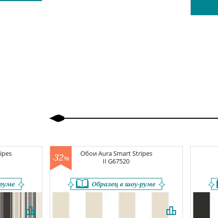
Назад
Вперед
ipes
Обои
Aura Smart Stripes
32
-
%
II
G67520