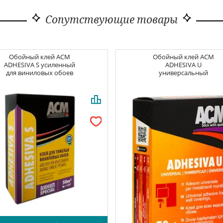
Сопутствующие товары
Обойный клей
ACM
Обойный клей
ACM
ADHESIVA S усиленный
ADHESIVA U
для виниловых обоев
универсальный