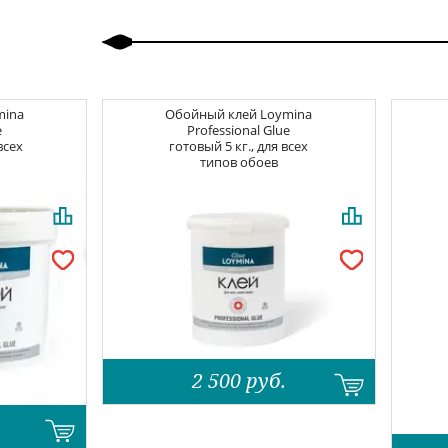
mina
Обойный клей
Loymina
e
Professional Glue
всех
готовый 5 кг., для всех
типов обоев
2 500
руб.