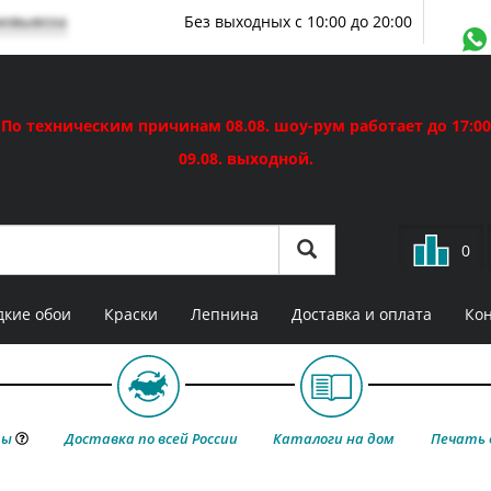
мовывоза
Без выходных с 10:00 до 20:00
По техническим причинам 08.08. шоу-рум работает до 17:00
09.08. выходной.
0
кие обои
Краски
Лепнина
Доставка и оплата
Ко
ты
Доставка по всей России
Каталоги на дом
Печать 