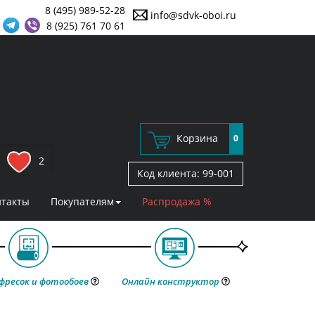
8 (495) 989-52-28
info@sdvk-oboi.ru
8 (925) 761 70 61
Корзина
0
2
Код клиента:
99-001
нтакты
Покупателям
Распродажа %
фресок и фотообоев
Онлайн конструктор