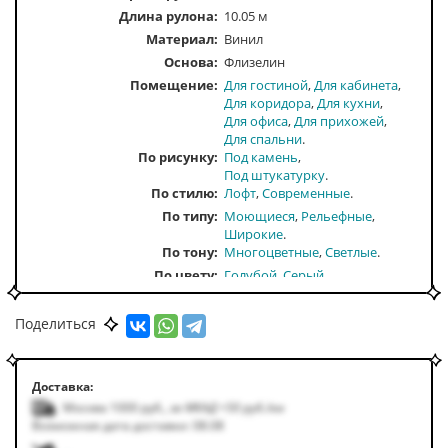
Длина рулона:
10.05 м
Материал:
Винил
Основа:
Флизелин
Помещение
Для гостиной
Для кабинета
Для коридора
Для кухни
Для офиса
Для прихожей
Для спальни
По рисунку
Под камень
Под штукатурку
По стилю
Лофт
Современные
По типу
Моющиеся
Рельефные
Широкие
По тону
Многоцветные
Светлые
По цвету
Голубой
Серый
Поделиться
Доставка:
Москва 1000
руб.
,
за МКАД +50
руб.
/км
Возможная дата доставки: 08.08