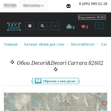
8 (495) 989-52-28
Москва
Магазины
Код клиента:
99-001
⋯
2
0
Главная
Каталог обоев для стен
Decori&Decori
Carra
Обои Decori&Decori Carrara 82602