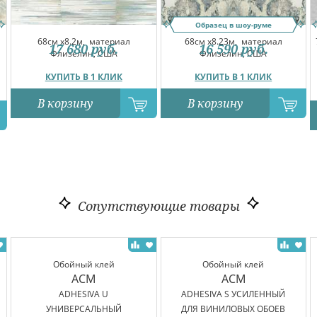
Образец в шоу-руме
68см x8.2м,
материал
68см x8.23м,
материал
17 680
руб.
16 590
руб.
Флизелин, США
Флизелин, США
КУПИТЬ В 1 КЛИК
КУПИТЬ В 1 КЛИК
В корзину
В корзину
Сопутствующие товары
Обойный клей
Обойный клей
ACM
ACM
ADHESIVA U
ADHESIVA S УСИЛЕННЫЙ
УНИВЕРСАЛЬНЫЙ
ДЛЯ ВИНИЛОВЫХ ОБОЕВ