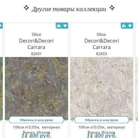
Другие товары коллекции
Обои
Обои
Decori&Decori
Decori&Decori
Carrara
Carrara
82601
82603
Образец в шоу-руме
Образец в шоу-руме
106см x10.05м,
материал
106см x10.05м,
материал
Винил, Италия
Винил, Италия
14 400
руб.
14 400
руб.