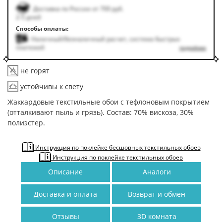
Доставка по России от 700 руб.
2-5 дней
Способы оплаты:
Наличный/безналичный расчет, система быстрых
платежей
подробнее
не горят
устойчивы к свету
Жаккардовые текстильные обои с тефлоновым покрытием
(отталкивают пыль и грязь). Состав: 70% вискоза, 30%
полиэстер.
Инструкция по поклейке бесшовных текстильных обоев
Инструкция по поклейке текстильных обоев
Описание
Аналоги
Доставка и оплата
Возврат и обмен
Отзывы
3D комната