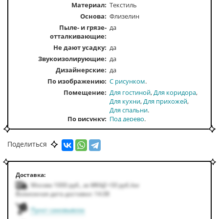
Материал:
Текстиль
Основа:
Флизелин
Пыле- и грязе-
да
отталкивающие:
Не дают усадку:
да
Звукоизолирующие:
да
Дизайнерские:
да
По изображению
С рисунком
Помещение
Для гостиной
Для коридора
Для кухни
Для прихожей
Для спальни
По рисунку
Под дерево
По стилю
Арт-деко
Модерн
По тону
Темные
Поделиться
По цвету
Серый
Доставка:
Москва 1000
руб.
,
за МКАД +50
руб.
/км
Возможная дата доставки: 14.08
Пункт самовывоза