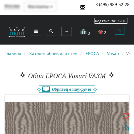
8 (495) 989-52-28
Москва
Магазины
Код клиента:
99-001
⋯
2
0
Главная
Каталог обоев для стен
EPOCA
Vasari
VA
Обои EPOCA Vasari VA3M