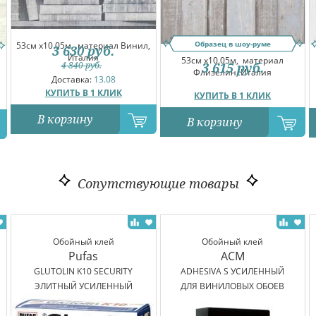
Образец в шоу-руме
53см x10.05м,
материал Винил,
3 630
руб.
Италия
53см x10.05м,
материал
4 840
руб.
3 615
руб.
Флизелин, Италия
Доставка:
13.08
КУПИТЬ В 1 КЛИК
КУПИТЬ В 1 КЛИК
В корзину
В корзину
Сопутствующие товары
Обойный клей
Обойный клей
Pufas
ACM
GLUTOLIN K10 SECURITY
ADHESIVA S УСИЛЕННЫЙ
ЭЛИТНЫЙ УСИЛЕННЫЙ
ДЛЯ ВИНИЛОВЫХ ОБОЕВ