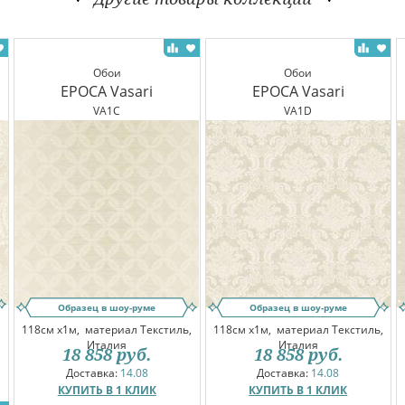
Обои
Обои
EPOCA Vasari
EPOCA Vasari
VA1C
VA1D
Образец в шоу-руме
Образец в шоу-руме
,
118см x1м,
материал Текстиль,
118см x1м,
материал Текстиль,
Италия
Италия
18 858
руб.
18 858
руб.
Доставка:
14.08
Доставка:
14.08
КУПИТЬ В 1 КЛИК
КУПИТЬ В 1 КЛИК