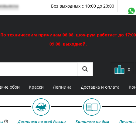
мовывоза
Без выходных с 10:00 до 20:00
По техническим причинам 08.08. шоу-рум работает до 17:00
09.08. выходной.
0
кие обои
Краски
Лепнина
Доставка и оплата
Ко
ты
Доставка по всей России
Каталоги на дом
Печать 