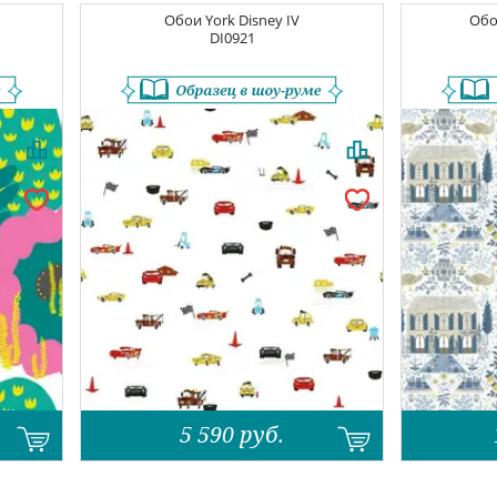
Обои
York Disney IV
Об
DI0921
5 590
руб.