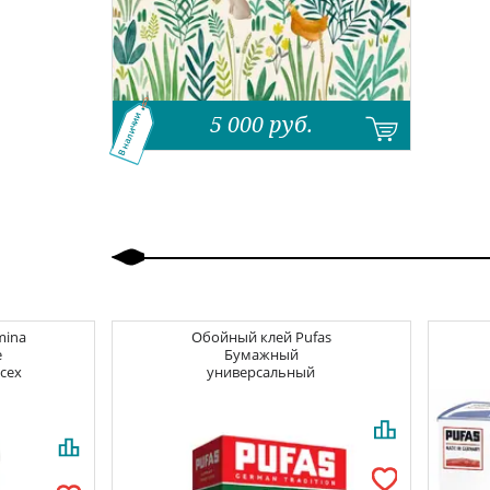
5 000
руб.
В наличии
Назад
Вперед
mina
Обойный клей
Pufas
e
Бумажный
всех
универсальный