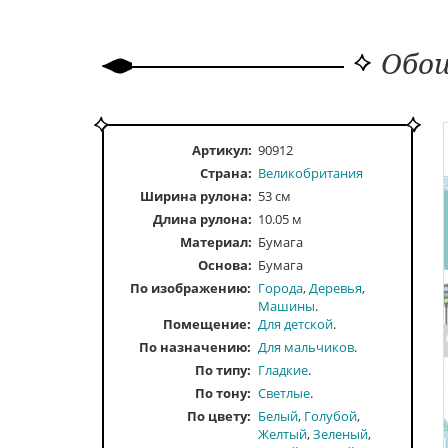
Обои
Артикул:
90912
Страна:
Великобритания
Ширина рулона:
53 см
Длина рулона:
10.05 м
Материал:
Бумага
Основа:
Бумага
По изображению
Города
Деревья
Машины
Помещение
Для детской
По назначению
Для мальчиков
По типу
Гладкие
По тону
Светлые
По цвету
Белый
Голубой
Желтый
Зеленый