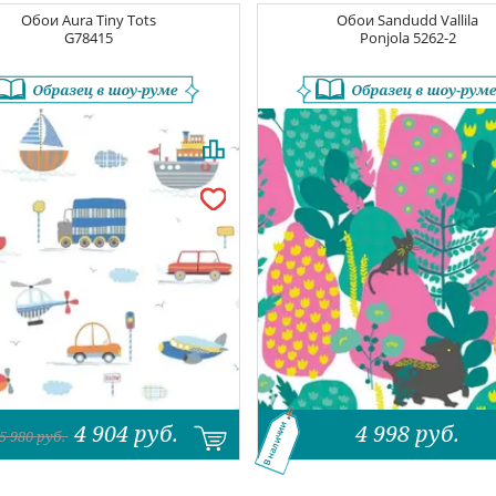
Обои
Aura Tiny Tots
Обои
Sandudd Vallila
G78415
Ponjola
5262-2
4 904
руб.
4 998
руб.
В наличии
5 980
руб.