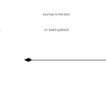
Journey to the East
й
от 6449 рублей
Назад
Вперед