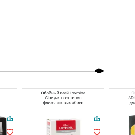
Обойный клей
Loymina
О
Glue для всех типов
ADH
флизелиновых обоев
дл