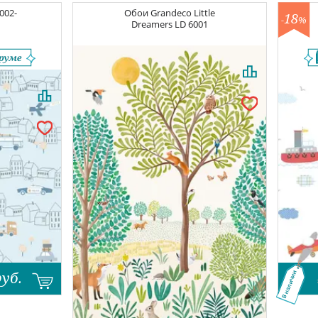
002-
Обои
Grandeco Little
18
-
%
Dreamers
LD 6001
руб.
В наличии