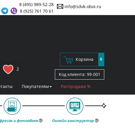
8 (495) 989-52-28
info@sdvk-oboi.ru
8 (925) 761 70 61
Корзина
0
2
Код клиента:
99-001
нтакты
Покупателям
Распродажа %
фресок и фотообоев
Онлайн конструктор