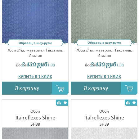
Образец в шоу-руме
Образец в шоу-руме
70см x1м,
материал Текстиль,
70см x1м,
материал Текстиль,
Италия
Италия
2 430
руб.
2 430
руб.
Доставка:
10.08-11.08
Доставка:
10.08-11.08
КУПИТЬ В 1 КЛИК
КУПИТЬ В 1 КЛИК
В корзину
В корзину
Обои
Обои
Italreflexes Shine
Italreflexes Shine
SH38
SH39