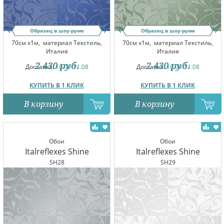
Образец в шоу-руме
Образец в шоу-руме
70см x1м,
материал Текстиль,
70см x1м,
материал Текстиль,
Италия
Италия
2 430
руб.
2 430
руб.
Доставка:
10.08-11.08
Доставка:
10.08-11.08
КУПИТЬ В 1 КЛИК
КУПИТЬ В 1 КЛИК
В корзину
В корзину
Обои
Обои
Italreflexes Shine
Italreflexes Shine
SH28
SH29