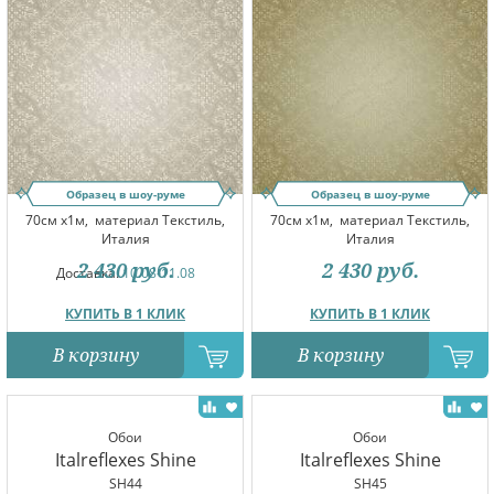
Образец в шоу-руме
Образец в шоу-руме
70см x1м,
материал Текстиль,
70см x1м,
материал Текстиль,
Италия
Италия
2 430
руб.
2 430
руб.
Доставка:
10.08-11.08
КУПИТЬ В 1 КЛИК
КУПИТЬ В 1 КЛИК
В корзину
В корзину
Обои
Обои
Italreflexes Shine
Italreflexes Shine
SH44
SH45