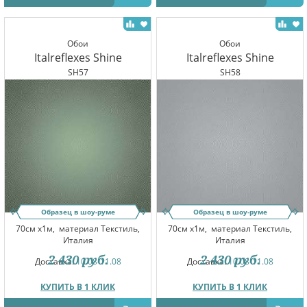
Обои
Обои
Italreflexes Shine
Italreflexes Shine
SH57
SH58
Образец в шоу-руме
Образец в шоу-руме
70см x1м,
материал Текстиль,
70см x1м,
материал Текстиль,
Италия
Италия
2 430
руб.
2 430
руб.
Доставка:
10.08-11.08
Доставка:
10.08-11.08
КУПИТЬ В 1 КЛИК
КУПИТЬ В 1 КЛИК