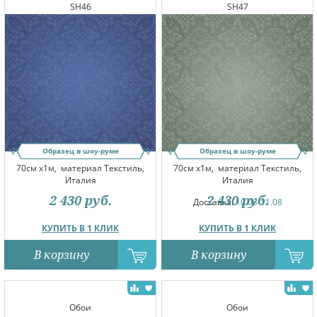
SH46
SH47
Образец в шоу-руме
Образец в шоу-руме
70см x1м,
материал Текстиль,
70см x1м,
материал Текстиль,
Италия
Италия
2 430
руб.
2 430
руб.
Доставка:
10.08-11.08
КУПИТЬ В 1 КЛИК
КУПИТЬ В 1 КЛИК
В корзину
В корзину
Обои
Обои