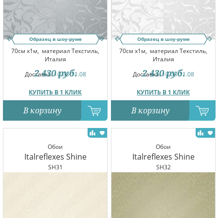
Образец в шоу-руме
Образец в шоу-руме
70см x1м,
материал Текстиль,
70см x1м,
материал Текстиль,
Италия
Италия
2 430
руб.
2 430
руб.
Доставка:
10.08-11.08
Доставка:
10.08-11.08
КУПИТЬ В 1 КЛИК
КУПИТЬ В 1 КЛИК
В корзину
В корзину
Обои
Обои
Italreflexes Shine
Italreflexes Shine
SH31
SH32