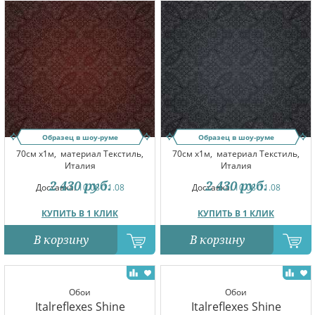
Образец в шоу-руме
Образец в шоу-руме
70см x1м,
материал Текстиль,
70см x1м,
материал Текстиль,
Италия
Италия
2 430
руб.
2 430
руб.
Доставка:
10.08-11.08
Доставка:
10.08-11.08
КУПИТЬ В 1 КЛИК
КУПИТЬ В 1 КЛИК
В корзину
В корзину
Обои
Обои
Italreflexes Shine
Italreflexes Shine