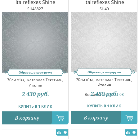
Italreflexes Shine
Italreflexes Shine
SH48827
SH49
Образец в шоу-руме
Образец в шоу-руме
70см x1м,
материал Текстиль,
70см x1м,
материал Текстиль,
Италия
Италия
2 430
руб.
2 430
руб.
Доставка:
10.08-11.08
КУПИТЬ В 1 КЛИК
КУПИТЬ В 1 КЛИК
В корзину
В корзину