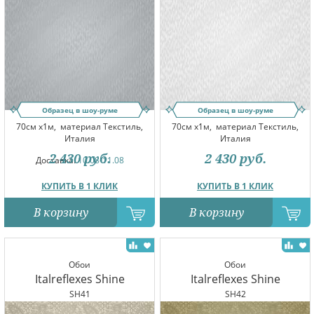
Образец в шоу-руме
Образец в шоу-руме
70см x1м,
материал Текстиль,
70см x1м,
материал Текстиль,
Италия
Италия
2 430
руб.
2 430
руб.
Доставка:
10.08-11.08
КУПИТЬ В 1 КЛИК
КУПИТЬ В 1 КЛИК
В корзину
В корзину
Обои
Обои
Italreflexes Shine
Italreflexes Shine
SH41
SH42