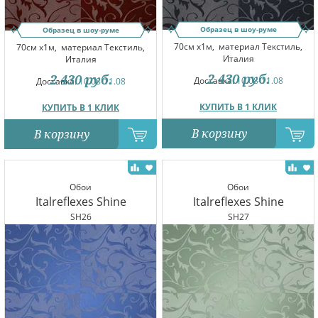
Образец в шоу-руме
Образец в шоу-руме
70см x1м,
материал Текстиль,
70см x1м,
материал Текстиль,
Италия
Италия
2 430
руб.
2 430
руб.
Доставка:
10.08-11.08
Доставка:
10.08-11.08
КУПИТЬ В 1 КЛИК
КУПИТЬ В 1 КЛИК
В корзину
В корзину
Обои
Обои
Italreflexes Shine
Italreflexes Shine
SH26
SH27