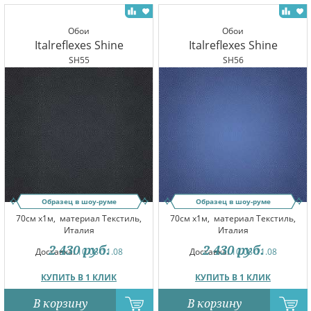
Обои
Обои
Italreflexes Shine
Italreflexes Shine
SH55
SH56
Образец в шоу-руме
Образец в шоу-руме
70см x1м,
материал Текстиль,
70см x1м,
материал Текстиль,
Италия
Италия
2 430
руб.
2 430
руб.
Доставка:
10.08-11.08
Доставка:
10.08-11.08
КУПИТЬ В 1 КЛИК
КУПИТЬ В 1 КЛИК
В корзину
В корзину