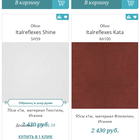
В корзину
В корзину
Обои
Обои
Italreflexes Shine
Italreflexes Kata
SH59
KA100
Образец в шоу-руме
70см x1м,
материал Текстиль,
Италия
95см x1м,
материал Флизелин,
Италия
2 430
руб.
Доставка:
10.08-11.08
2 430
руб.
КУПИТЬ В 1 КЛИК