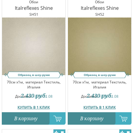
Обои
Обои
Italreflexes Shine
Italreflexes Shine
SH51
SH52
Образец в шоу-руме
Образец в шоу-руме
70см x1м,
материал Текстиль,
70см x1м,
материал Текстиль,
Италия
Италия
2 430
руб.
2 430
руб.
Доставка:
10.08-11.08
Доставка:
10.08-11.08
КУПИТЬ В 1 КЛИК
КУПИТЬ В 1 КЛИК
В корзину
В корзину