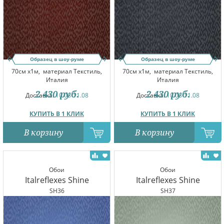
Образец в шоу-руме
Образец в шоу-руме
70см x1м,
материал Текстиль,
70см x1м,
материал Текстиль,
Италия
Италия
2 430
руб.
2 430
руб.
Доставка:
10.08-11.08
Доставка:
10.08-11.08
КУПИТЬ В 1 КЛИК
КУПИТЬ В 1 КЛИК
В корзину
В корзину
Обои
Обои
Italreflexes Shine
Italreflexes Shine
SH36
SH37