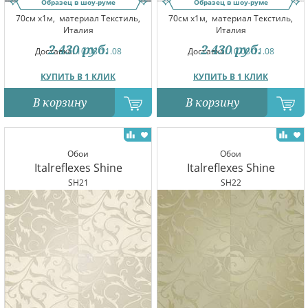
Образец в шоу-руме
Образец в шоу-руме
70см x1м,
материал Текстиль,
70см x1м,
материал Текстиль,
Италия
Италия
2 430
руб.
2 430
руб.
Доставка:
10.08-11.08
Доставка:
10.08-11.08
КУПИТЬ В 1 КЛИК
КУПИТЬ В 1 КЛИК
В корзину
В корзину
Обои
Обои
Italreflexes Shine
Italreflexes Shine
SH21
SH22