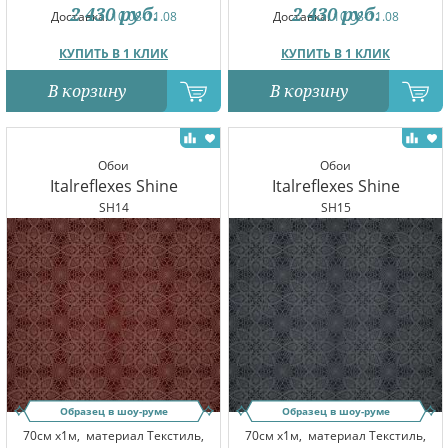
2 430
руб.
2 430
руб.
Доставка:
10.08-11.08
Доставка:
10.08-11.08
КУПИТЬ В 1 КЛИК
КУПИТЬ В 1 КЛИК
В корзину
В корзину
Обои
Обои
Italreflexes Shine
Italreflexes Shine
SH14
SH15
Образец в шоу-руме
Образец в шоу-руме
70см x1м,
материал Текстиль,
70см x1м,
материал Текстиль,