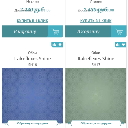
Италия
Италия
2 430
руб.
2 430
руб.
Доставка:
10.08-11.08
Доставка:
10.08-11.08
КУПИТЬ В 1 КЛИК
КУПИТЬ В 1 КЛИК
В корзину
В корзину
Обои
Обои
Italreflexes Shine
Italreflexes Shine
SH16
SH17
Образец в шоу-руме
Образец в шоу-руме