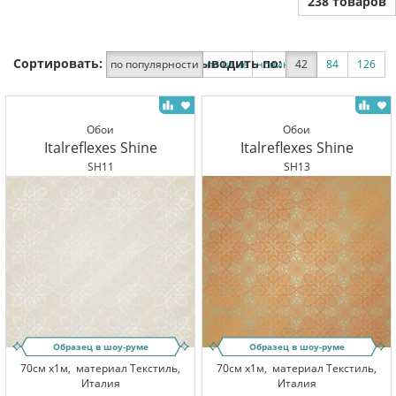
238 товаров
Сортировать:
Выводить по:
по популярности
по цене
новинки
42
по скидке
84
126
Обои
Обои
Italreflexes Shine
Italreflexes Shine
SH11
SH13
Образец в шоу-руме
Образец в шоу-руме
70см x1м,
материал Текстиль,
70см x1м,
материал Текстиль,
Италия
Италия