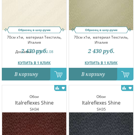
Образец в шоу-руме
Образец в шоу-руме
70см x1м,
материал Текстиль,
70см x1м,
материал Текстиль,
Италия
Италия
2 430
руб.
2 430
руб.
Доставка:
10.08-11.08
КУПИТЬ В 1 КЛИК
КУПИТЬ В 1 КЛИК
В корзину
В корзину
Обои
Обои
Italreflexes Shine
Italreflexes Shine
SH34
SH35