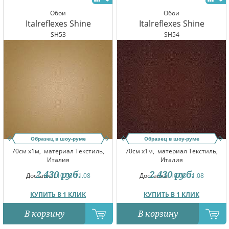
Обои
Обои
Italreflexes Shine
Italreflexes Shine
SH53
SH54
Образец в шоу-руме
Образец в шоу-руме
70см x1м,
материал Текстиль,
70см x1м,
материал Текстиль,
Италия
Италия
2 430
руб.
2 430
руб.
Доставка:
10.08-11.08
Доставка:
10.08-11.08
КУПИТЬ В 1 КЛИК
КУПИТЬ В 1 КЛИК
В корзину
В корзину