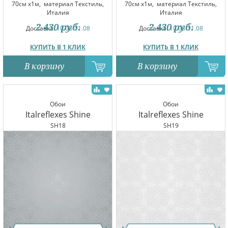
70см x1м,
материал Текстиль,
70см x1м,
материал Текстиль,
Италия
Италия
2 430
руб.
2 430
руб.
Доставка:
10.08-11.08
Доставка:
10.08-11.08
КУПИТЬ В 1 КЛИК
КУПИТЬ В 1 КЛИК
В корзину
В корзину
Обои
Обои
Italreflexes Shine
Italreflexes Shine
SH18
SH19