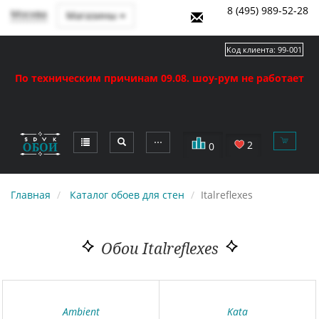
8 (495) 989-52-28
Москва
Магазины
Код клиента:
99-001
По техническим причинам 09.08. шоу-рум не работает
⋯
2
0
Главная
Каталог обоев для стен
Italreflexes
Обои Italreflexes
Ambient
Kata