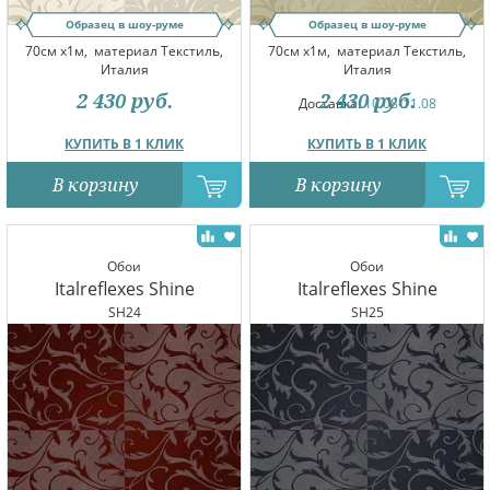
Образец в шоу-руме
Образец в шоу-руме
70см x1м,
материал Текстиль,
70см x1м,
материал Текстиль,
Италия
Италия
2 430
руб.
2 430
руб.
Доставка:
10.08-11.08
КУПИТЬ В 1 КЛИК
КУПИТЬ В 1 КЛИК
В корзину
В корзину
Обои
Обои
Italreflexes Shine
Italreflexes Shine
SH24
SH25