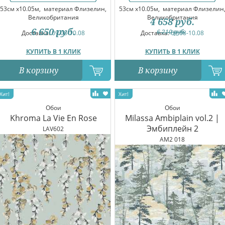
53см x10.05м,
материал Флизелин,
53см x10.05м,
материал Флизелин
Великобритания
Великобритания
4 658
руб.
6 650
руб.
6 210
руб.
Доставка:
09.08-10.08
Доставка:
09.08-10.08
КУПИТЬ В 1 КЛИК
КУПИТЬ В 1 КЛИК
В корзину
В корзину
Обои
Обои
Khroma La Vie En Rose
Milassa Ambiplain vol.2 |
Эмбиплейн 2
LAV602
AM2 018