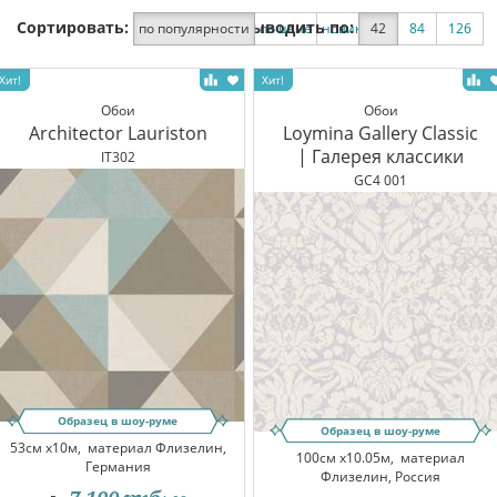
Сортировать:
Выводить по:
по популярности
по цене
новинки
42
по скидке
84
126
Обои
Обои
Architector Lauriston
Loymina Gallery Classic
| Галерея классики
IT302
GC4 001
Образец в шоу-руме
Образец в шоу-руме
53см x10м,
материал Флизелин,
100см x10.05м,
материал
Германия
Флизелин, Россия