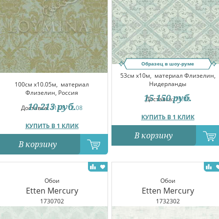
Образец в шоу-руме
53см x10м,
материал Флизелин,
Нидерланды
100см x10.05м,
материал
Флизелин, Россия
15 150
руб.
Доставка:
10.08
10 213
руб.
Доставка:
11.08-12.08
КУПИТЬ В 1 КЛИК
КУПИТЬ В 1 КЛИК
В корзину
В корзину
Обои
Обои
Etten Mercury
Etten Mercury
1730702
1732302