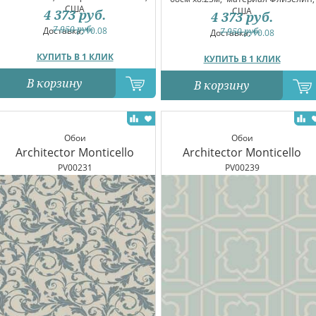
США
США
4 373
руб.
4 373
руб.
7 950
руб.
Доставка:
10.08
7 950
руб.
Доставка:
10.08
КУПИТЬ В 1 КЛИК
КУПИТЬ В 1 КЛИК
В корзину
В корзину
Обои
Обои
Architector Monticello
Architector Monticello
PV00231
PV00239