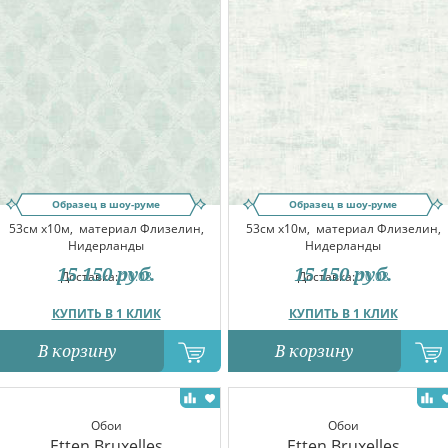
Образец в шоу-руме
Образец в шоу-руме
53см x10м,
материал Флизелин,
53см x10м,
материал Флизелин,
Нидерланды
Нидерланды
15 150
руб.
15 150
руб.
Доставка:
10.08
Доставка:
10.08
КУПИТЬ В 1 КЛИК
КУПИТЬ В 1 КЛИК
В корзину
В корзину
Обои
Обои
Etten Bruxelles
Etten Bruxelles