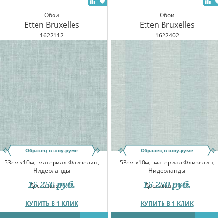
Обои
Обои
Etten Bruxelles
Etten Bruxelles
1622112
1622402
Образец в шоу-руме
Образец в шоу-руме
53см x10м,
материал Флизелин,
53см x10м,
материал Флизелин,
Нидерланды
Нидерланды
15 250
руб.
15 250
руб.
Доставка:
10.08
Доставка:
10.08
КУПИТЬ В 1 КЛИК
КУПИТЬ В 1 КЛИК