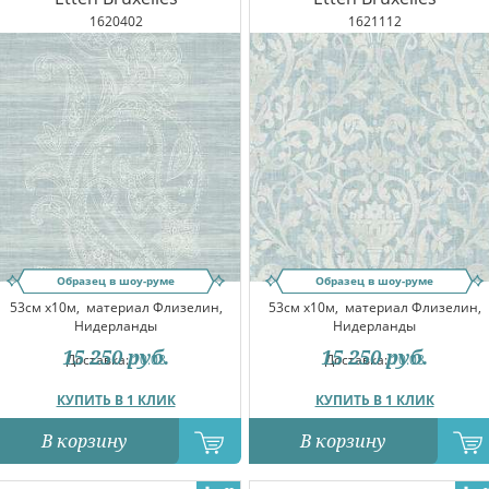
1620402
1621112
Образец в шоу-руме
Образец в шоу-руме
53см x10м,
материал Флизелин,
53см x10м,
материал Флизелин,
Нидерланды
Нидерланды
15 250
руб.
15 250
руб.
Доставка:
10.08
Доставка:
10.08
КУПИТЬ В 1 КЛИК
КУПИТЬ В 1 КЛИК
В корзину
В корзину