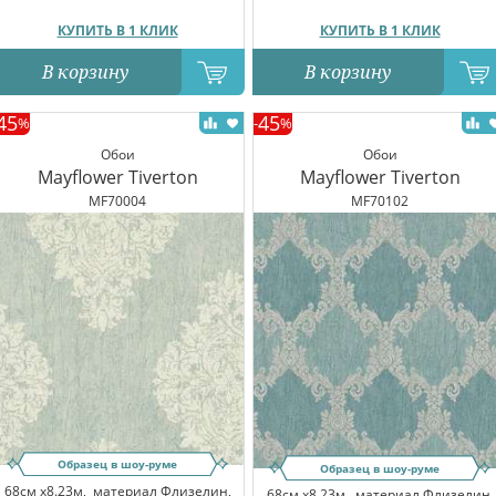
КУПИТЬ В 1 КЛИК
КУПИТЬ В 1 КЛИК
В корзину
В корзину
45
45
%
-
%
Обои
Обои
Mayflower Tiverton
Mayflower Tiverton
MF70004
MF70102
Образец в шоу-руме
Образец в шоу-руме
68см x8.23м,
материал Флизелин,
68см x8.23м,
материал Флизелин,