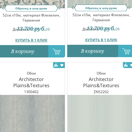
Образец в шоу-руме
Образец в шоу-руме
52см x10м,
материал Флизелин,
52см x10м,
материал Флизелин,
Германия
Германия
13 700
руб.
13 700
руб.
Доставка:
10.08-11.08
Доставка:
10.08-11.08
КУПИТЬ В 1 КЛИК
КУПИТЬ В 1 КЛИК
В корзину
В корзину
Обои
Обои
Architector
Architector
Plains&Textures
Plains&Textures
1300402
ZN52202