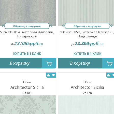
Образец в шоу-руме
Образец в шоу-руме
53см x10.05м,
материал Флизелин,
53см x10.05м,
материал Флизелин
Нидерланды
Нидерланды
13 390
руб.
13 390
руб.
Доставка:
10.08-11.08
Доставка:
10.08-11.08
КУПИТЬ В 1 КЛИК
КУПИТЬ В 1 КЛИК
В корзину
В корзину
Обои
Обои
Architector Sicilia
Architector Sicilia
25403
25478