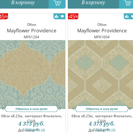
В корзину
В корзину
45
45
%
-
%
Обои
Обои
Mayflower Providence
Mayflower Providence
MF61204
MF61604
Образец в шоу-руме
Образец в шоу-руме
68см x8.23м,
материал Флизелин,
68см x8.23м,
материал Флизелин,
США
США
4 373
руб.
4 373
руб.
7 950
руб.
7 950
руб.
Доставка:
10.08
Доставка:
10.08