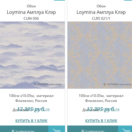
Обои
Обои
Loymina Амплуа Клэр
Loymina Амплуа Клэр
CLR4 006
CLR5 021/1
100см x10.05м,
материал
100см x10.05м,
материал
Флизелин, Россия
Флизелин, Россия
12 395
руб.
12 395
руб.
Доставка:
11.08-12.08
Доставка:
11.08-12.08
КУПИТЬ В 1 КЛИК
КУПИТЬ В 1 КЛИК
В корзину
В корзину