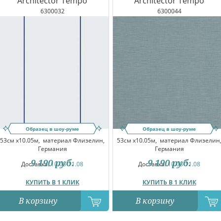
Architector Tempo
Architector Tempo
6300032
6300044
Образец в шоу-руме
Образец в шоу-руме
53см x10.05м,
материал Флизелин,
53см x10.05м,
материал Флизелин
Германия
Германия
9 190
руб.
9 190
руб.
Доставка:
10.08-11.08
Доставка:
10.08-11.08
КУПИТЬ В 1 КЛИК
КУПИТЬ В 1 КЛИК
В корзину
В корзину