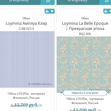
Обои
Обои
Loymina Амплуа Клэр
Loymina La Belle Epoque
| Прекрасная эпоха
CLR8 021/3
BQ2 006
Образец в шоу-руме
100см x10.05м,
материал
Флизелин, Россия
100см x10.05м,
материал
Флизелин, Россия
12 760
руб.
Доставка:
11.08-12.08
12 200
руб.
Доставка:
11.08-12.08