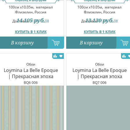
100см x10.05м,
материал
100см x10.05м,
материал
Флизелин, Россия
Флизелин, Россия
14 105
руб.
13 130
руб.
Доставка:
11.08-12.08
Доставка:
11.08-12.08
КУПИТЬ В 1 КЛИК
КУПИТЬ В 1 КЛИК
В корзину
В корзину
Обои
Обои
Loymina La Belle Epoque
Loymina La Belle Epoque
| Прекрасная эпоха
| Прекрасная эпоха
BQ6 006
BQ7 006