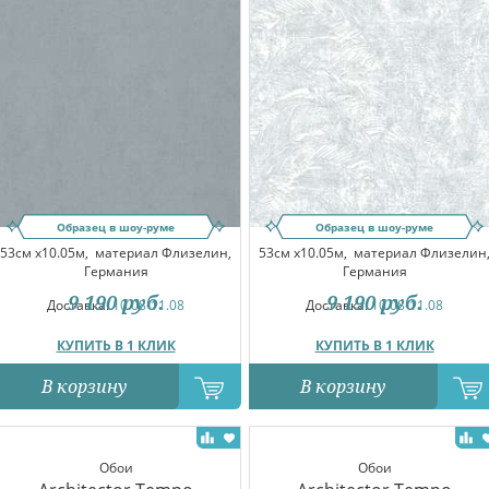
Образец в шоу-руме
Образец в шоу-руме
53см x10.05м,
материал Флизелин,
53см x10.05м,
материал Флизелин
Германия
Германия
9 190
руб.
9 190
руб.
Доставка:
10.08-11.08
Доставка:
10.08-11.08
КУПИТЬ В 1 КЛИК
КУПИТЬ В 1 КЛИК
В корзину
В корзину
Обои
Обои