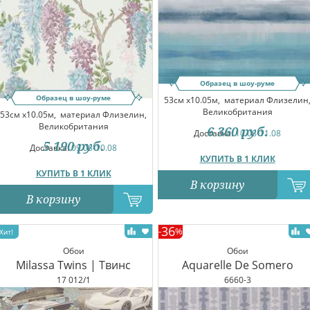
Образец в шоу-руме
Образец в шоу-руме
53см x10.05м,
материал Флизелин
Великобритания
53см x10.05м,
материал Флизелин,
Великобритания
6 360
руб.
Доставка:
10.08-11.08
5 190
руб.
Доставка:
09.08-10.08
КУПИТЬ В 1 КЛИК
КУПИТЬ В 1 КЛИК
В корзину
В корзину
36
-
%
Обои
Обои
Milassa Twins | Твинс
Aquarelle De Somero
17 012/1
6660-3