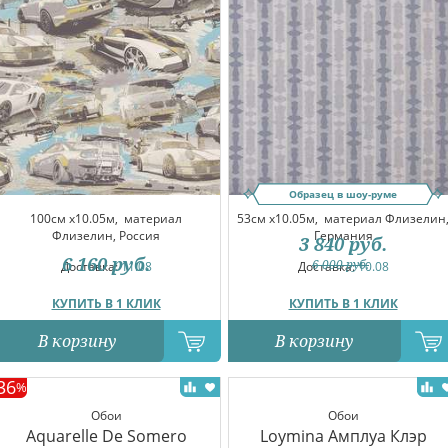
Образец в шоу-руме
100см x10.05м,
материал
53см x10.05м,
материал Флизелин
Флизелин, Россия
Германия
3 840
руб.
6 160
руб.
6 000
руб.
Доставка:
11.08
Доставка:
10.08
КУПИТЬ В 1 КЛИК
КУПИТЬ В 1 КЛИК
В корзину
В корзину
36
%
Обои
Обои
Aquarelle De Somero
Loymina Амплуа Клэр