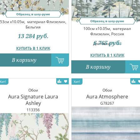
Образец в шоу-руме
Образец в шоу-руме
53см x10.05м,
материал Флизелин,
Бельгия
100см x10.05м,
материал
Флизелин, Россия
13 284
руб.
6 765
руб.
Доставка:
11.08
КУПИТЬ В 1 КЛИК
КУПИТЬ В 1 КЛИК
В корзину
В корзину
Обои
Обои
Aura Signature Laura
Aura Atmosphere
Ashley
G78267
113356