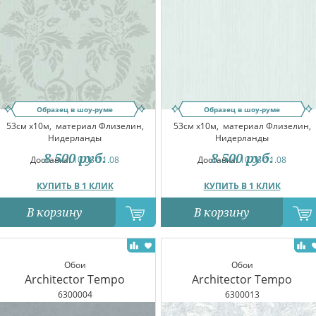
Образец в шоу-руме
Образец в шоу-руме
53см x10м,
материал Флизелин,
53см x10м,
материал Флизелин,
Нидерланды
Нидерланды
8 500
руб.
8 500
руб.
Доставка:
10.08-11.08
Доставка:
10.08-11.08
КУПИТЬ В 1 КЛИК
КУПИТЬ В 1 КЛИК
В корзину
В корзину
Обои
Обои
Architector Tempo
Architector Tempo
6300004
6300013