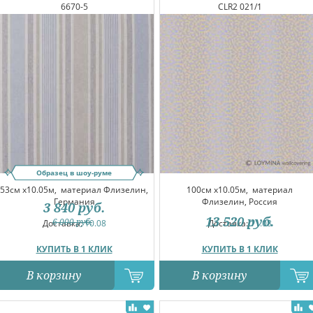
6670-5
CLR2 021/1
Образец в шоу-руме
53см x10.05м,
материал Флизелин,
100см x10.05м,
материал
Германия
Флизелин, Россия
3 840
руб.
13 520
руб.
6 000
руб.
Доставка:
10.08
Доставка:
11.08
КУПИТЬ В 1 КЛИК
КУПИТЬ В 1 КЛИК
В корзину
В корзину