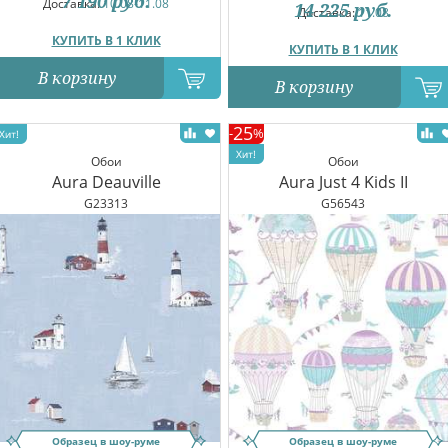
7 190
руб.
Доставка:
10.08-11.08
14 225
руб.
Доставка:
11.08
КУПИТЬ В 1 КЛИК
КУПИТЬ В 1 КЛИК
В корзину
В корзину
25
-
%
Обои
Обои
Aura Deauville
Aura Just 4 Kids II
G23313
G56543
Образец в шоу-руме
Образец в шоу-руме