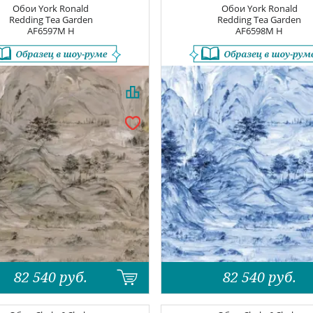
Обои
York Ronald
Обои
York Ronald
Redding Tea Garden
Redding Tea Garden
AF6597M H
AF6598M H
82 540
руб.
82 540
руб.