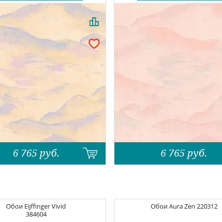
6 765
руб.
6 765
руб.
Обои
Eijffinger Vivid
Обои
Aura Zen
220312
384604