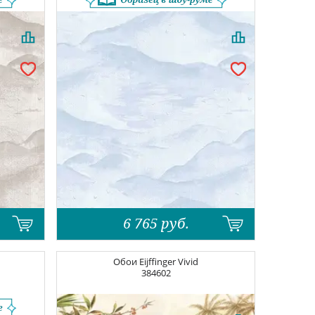
6 765
руб.
Обои
Eijffinger Vivid
384602