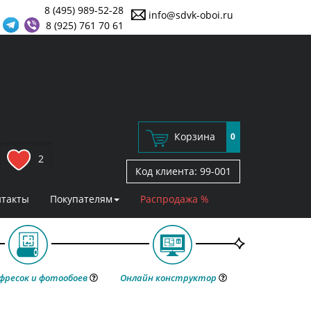
8 (495) 989-52-28
info@sdvk-oboi.ru
8 (925) 761 70 61
Корзина
0
2
Код клиента:
99-001
нтакты
Покупателям
Распродажа %
фресок и фотообоев
Онлайн конструктор