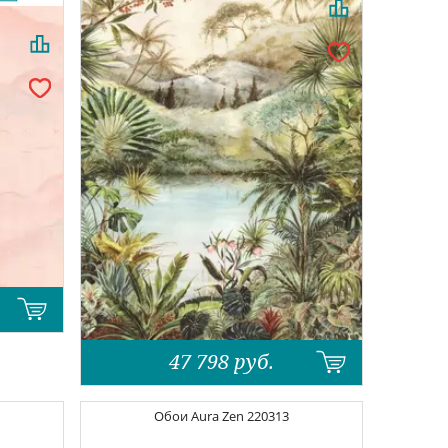
47 798
руб.
Обои
Aura Zen
220313