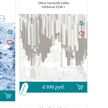
Обои
Sandudd Vallila
Hetkessa
5238-1
4 998
руб.
В наличии