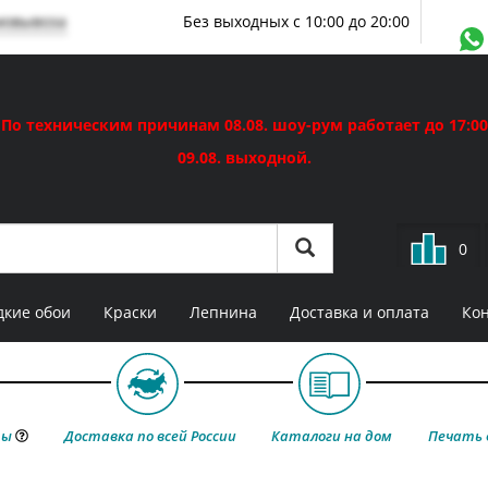
мовывоза
Без выходных с 10:00 до 20:00
По техническим причинам 08.08. шоу-рум работает до 17:00
09.08. выходной.
0
кие обои
Краски
Лепнина
Доставка и оплата
Ко
ты
Доставка по всей России
Каталоги на дом
Печать 