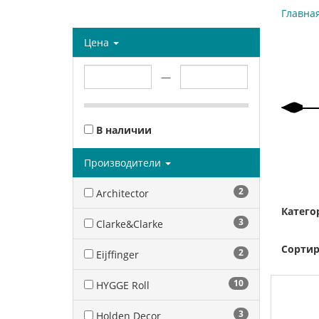
Главна
Цена
—
В наличии
Производители
2
Architector
Катего
3
Clarke&Clarke
Сортир
2
Eijffinger
10
HYGGE Roll
3
Holden Decor