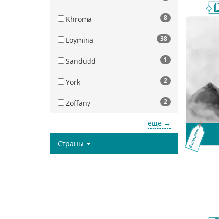
8
Khroma
38
Loymina
1
Sandudd
2
York
2
Zoffany
еще →
В наличии
Страны