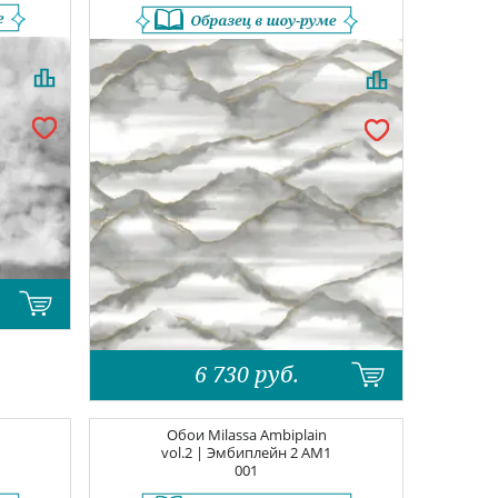
6 730
руб.
Обои
Milassa Ambiplain
vol.2 | Эмбиплейн 2
AM1
001