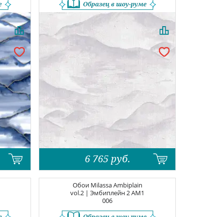
6 765
руб.
Обои
Milassa Ambiplain
vol.2 | Эмбиплейн 2
AM1
006