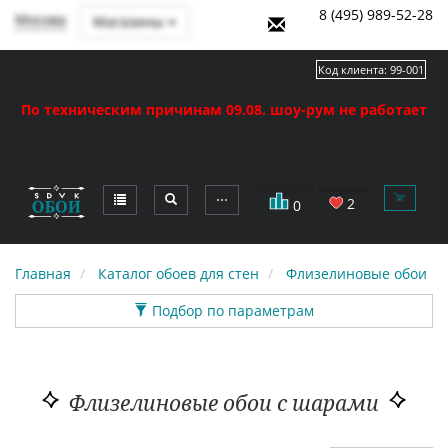
8 (495) 989-52-28
Москва
Магазины
Код клиента:
99-001
По техническим причинам 09.08. шоу-рум не работает
⋯
2
0
Главная
Каталог обоев для стен
Флизелиновые обои
Подбор по параметрам
Флизелиновые обои с шарами