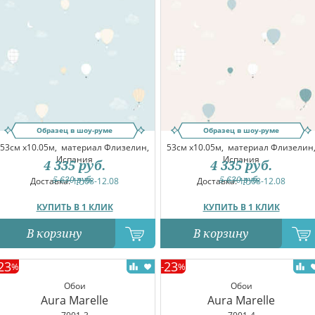
Образец в шоу-руме
Образец в шоу-руме
53см x10.05м,
материал Флизелин,
53см x10.05м,
материал Флизелин
Испания
Испания
4 335
руб.
4 335
руб.
5 630
руб.
5 630
руб.
Доставка:
11.08-12.08
Доставка:
11.08-12.08
КУПИТЬ В 1 КЛИК
КУПИТЬ В 1 КЛИК
В корзину
В корзину
23
23
%
-
%
Обои
Обои
Aura Marelle
Aura Marelle