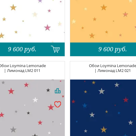
9 600
руб.
9 600
руб.
Обои
Loymina Lemonade
Обои
Loymina Lemonad
| Лимонад
LM2 011
| Лимонад
LM2 021