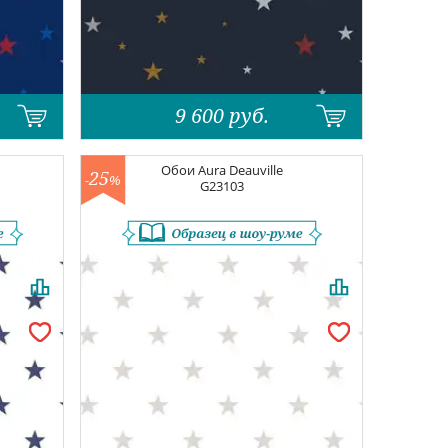
9 600
руб.
Обои
Aura Deauville
25
-
%
G23103