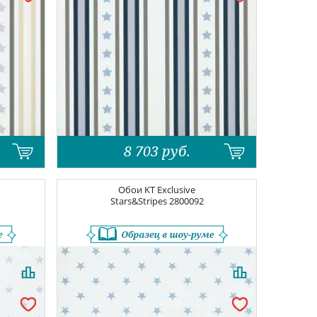
8 703
руб.
Обои
KT Exclusive
Stars&Stripes
2800092