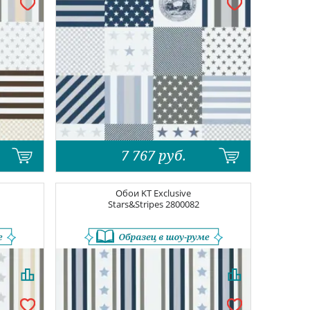
7 767
руб.
Обои
KT Exclusive
Stars&Stripes
2800082