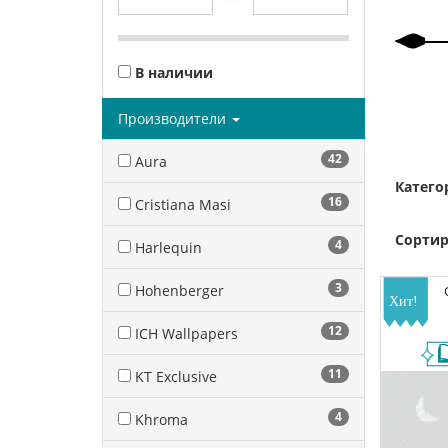
В наличии
Производители
42
Aura
Катего
16
Cristiana Masi
Сортир
4
Harlequin
3
Hohenberger
12
ICH Wallpapers
11
KT Exclusive
4
Khroma