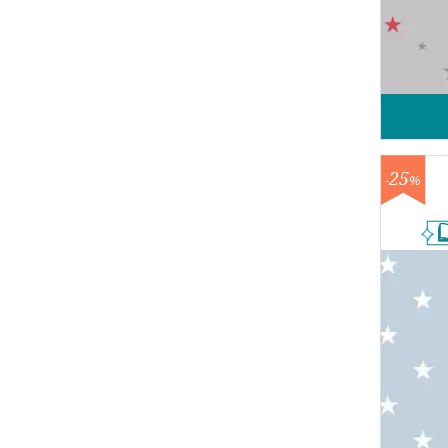
25
-
%