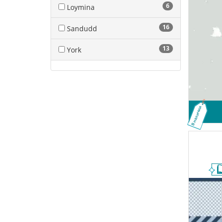
6
Loymina
16
Sandudd
13
York
В наличии