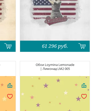
61 296
руб.
e
Обои
Loymina Lemonade
| Лимонад
LM2 005