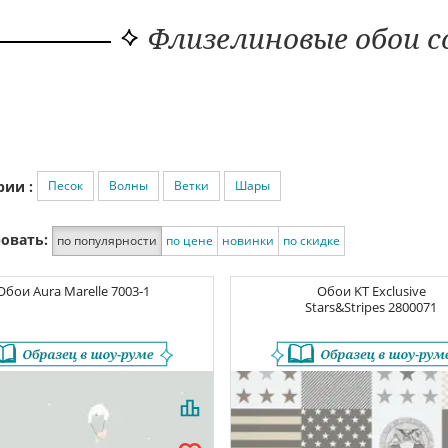
Флизелиновые обои с
Песок
Волны
Ветки
Шары
рии :
овать:
по популярности
по цене
новинки
по скидке
Обои
Aura Marelle
7003-1
Обои
KT Exclusive
Stars&Stripes
2800071