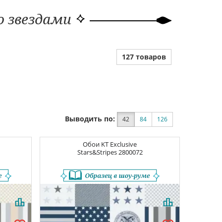
о звездами
127 товаров
Выводить по:
42
84
126
Обои
KT Exclusive
Stars&Stripes
2800072