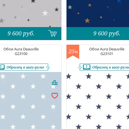
9 600
руб.
9 600
руб.
Обои
Aura Deauville
Обои
Aura Deauville
25
-
%
G23100
G23101