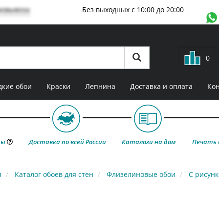
мовывоза
Без выходных с 10:00 до 20:00
0
кие обои
Краски
Лепнина
Доставка и оплата
Ко
ты
Доставка по всей России
Каталоги на дом
Печать 
я
Каталог обоев для стен
Флизелиновые обои
С рисун