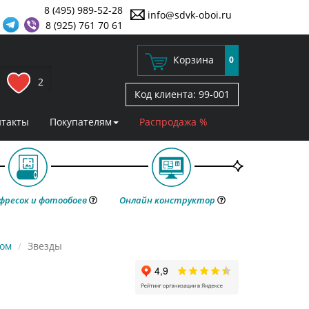
8 (495) 989-52-28
info@sdvk-oboi.ru
8 (925) 761 70 61
Корзина
0
2
Код клиента:
99-001
нтакты
Покупателям
Распродажа %
фресок и фотообоев
Онлайн конструктор
ком
Звезды