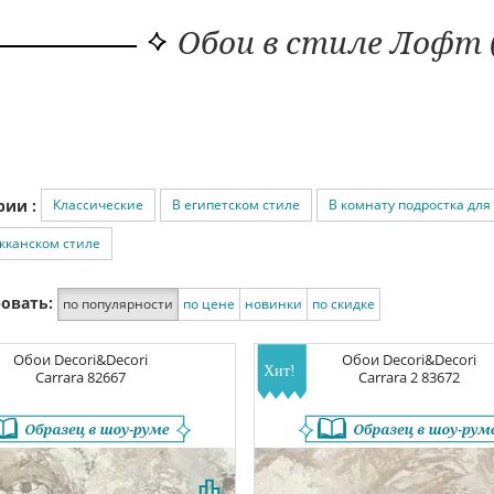
Обои в стиле Лофт
Классические
В египетском стиле
В комнату подростка для
рии :
кканском стиле
овать:
по популярности
по цене
новинки
по скидке
Обои
Decori&Decori
Обои
Decori&Decori
Carrara
82667
Carrara 2
83672