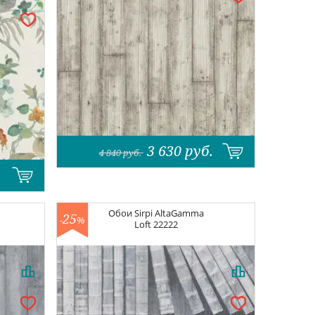
3 630
руб.
4 840
руб.
Обои
Sirpi AltaGamma
25
-
%
Loft
22222