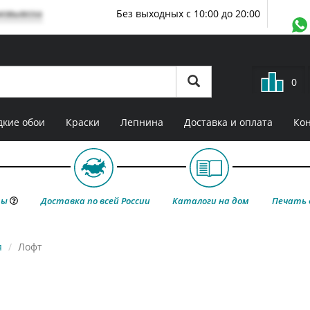
мовывоза
Без выходных с 10:00 до 20:00
0
кие обои
Краски
Лепнина
Доставка и оплата
Ко
ты
Доставка по всей России
Каталоги на дом
Печать 
я
Лофт