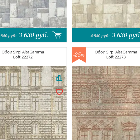
3 630
руб.
3 630
руб
 840
руб.
4 840
руб.
Обои
Sirpi AltaGamma
Обои
Sirpi AltaGamma
25
-
%
Loft
22272
Loft
22273