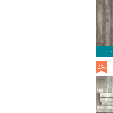
4
25
-
%