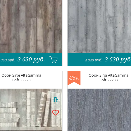
3 630
руб.
3 630
руб
 840
руб.
4 840
руб.
Обои
Sirpi AltaGamma
Обои
Sirpi AltaGamma
25
-
%
Loft
22223
Loft
22233