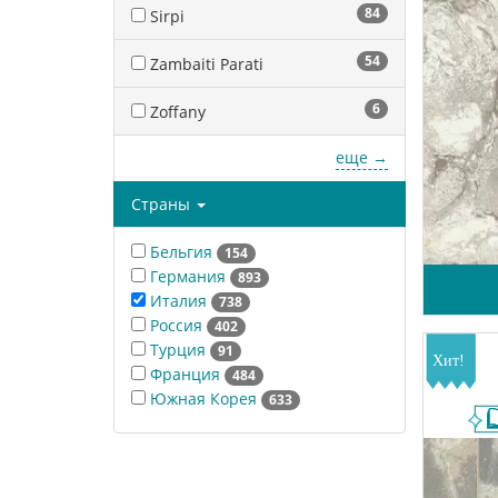
84
Sirpi
54
Zambaiti Parati
6
Zoffany
еще →
Страны
Бельгия
154
Германия
893
Италия
738
Россия
402
Турция
91
Франция
484
Южная Корея
633