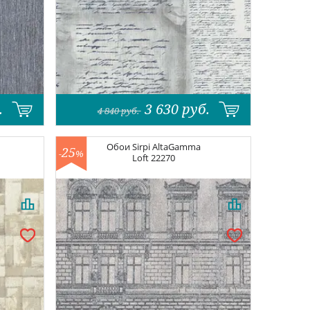
.
3 630
руб.
4 840
руб.
Обои
Sirpi AltaGamma
25
-
%
Loft
22270