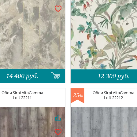
14 400
руб.
12 300
руб.
Обои
Sirpi AltaGamma
Обои
Sirpi AltaGamma
25
-
%
Loft
22211
Loft
22212