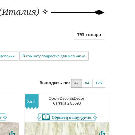
 (Италия)
793 товара
 девочки
В комнату подростка для мальчика
Выводить по:
42
84
126
Обои
Decori&Decori
Carrara 2
83690