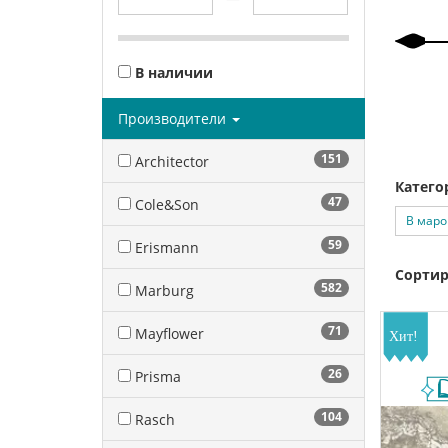
В наличии
Производители
151
Architector
Катего
47
Cole&Son
В маро
59
Erismann
Сортир
582
Marburg
71
Mayflower
26
Prisma
104
Rasch