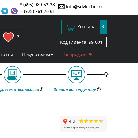
8 (495) 989-52-28
info@sdvk-oboi.ru
8 (925) 761 70 61
Корзина
0
2
Код клиента:
99-001
нтакты
Покупателям
Распродажа %
фресок и фотообоев
Онлайн конструктор