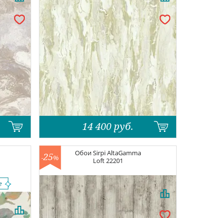
14 400
руб.
Обои
Sirpi AltaGamma
25
-
%
Loft
22201