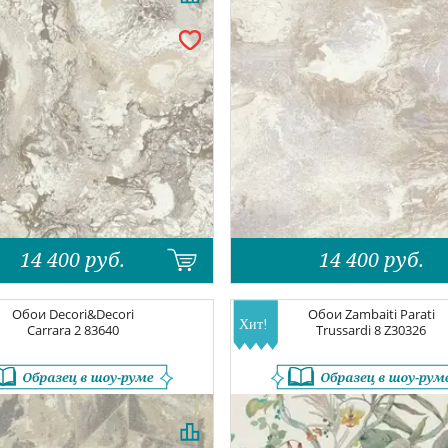
14 400
руб.
14 400
руб.
Обои
Decori&Decori
Обои
Zambaiti Parati
Carrara 2
83640
Trussardi 8
Z30326