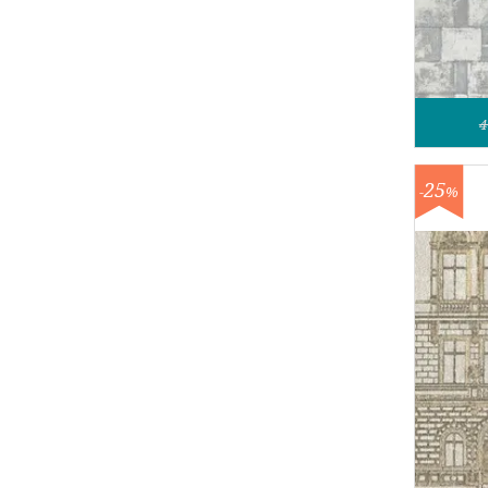
4
25
-
%