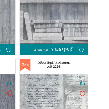
.
3 630
руб.
4 840
руб.
Обои
Sirpi AltaGamma
25
-
%
Loft
22241