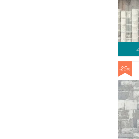
4
25
-
%