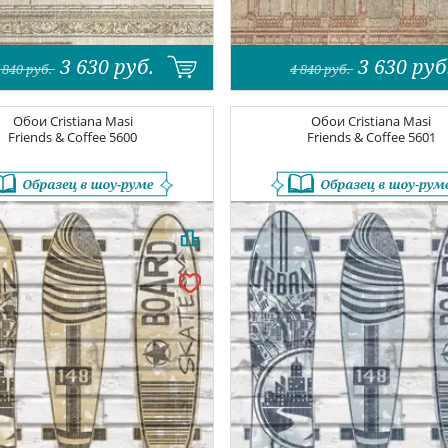
3 630
руб.
3 630
руб
 840
руб.
4 840
руб.
Обои
Cristiana Masi
Обои
Cristiana Masi
Friends & Coffee
5600
Friends & Coffee
5601