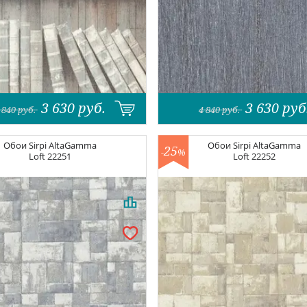
3 630
руб.
3 630
руб
 840
руб.
4 840
руб.
Обои
Sirpi AltaGamma
Обои
Sirpi AltaGamma
25
-
%
Loft
22251
Loft
22252