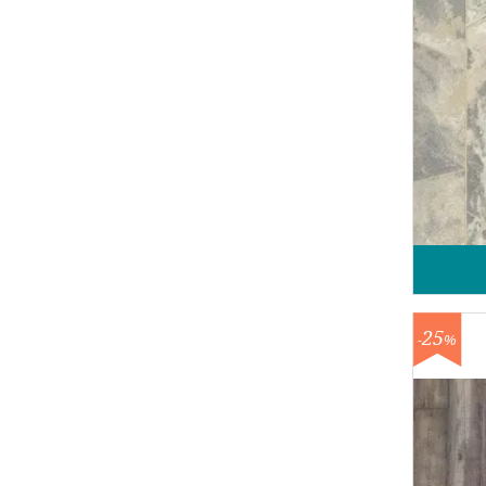
25
-
%