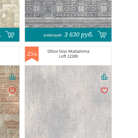
.
3 630
руб.
4 840
руб.
Обои
Sirpi AltaGamma
25
-
%
Loft
22280