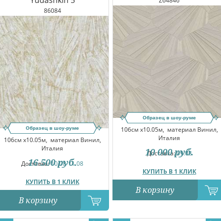
Yudashkin 5
Z64846
86084
Образец в шоу-руме
Образец в шоу-руме
106см x10.05м,
материал Винил,
Италия
106см x10.05м,
материал Винил,
Италия
10 000
руб.
Доставка:
09.08
16 500
руб.
Доставка:
10.08-11.08
КУПИТЬ В 1 КЛИК
КУПИТЬ В 1 КЛИК
В корзину
В корзину