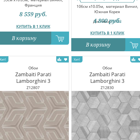
Франция
106см x10.05м,
материал Винил,
Южная Корея
8 559
руб.
4 800
руб.
Доставка:
09.08
КУПИТЬ В 1 КЛИК
КУПИТЬ В 1 КЛИК
В корзину
В корзину
Обои
Обои
Zambaiti Parati
Zambaiti Parati
Lamborghini 3
Lamborghini 3
Z12807
Z12830