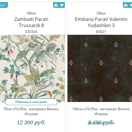
Обои
Обои
Zambaiti Parati
Emiliana Parati Valentin
Trussardi 8
Yudashkin 3
Z30326
83021
Образец в шоу-руме
70см x10.05м,
материал Винил,
106см x10.05м,
материал Винил,
Италия
Италия
12 300
руб.
9 490
руб.
Доставка:
09.08