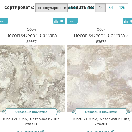
Сортировать:
Выводить по:
по популярности
по цене
новинки
42
по скидке
84
126
Обои
Обои
Decori&Decori Carrara
Decori&Decori Carrara 2
82667
83672
Образец в шоу-руме
Образец в шоу-руме
106см x10.05м,
материал Винил,
106см x10.05м,
материал Винил,
Италия
Италия