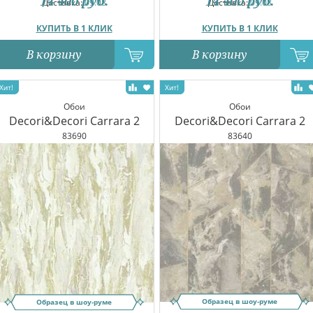
14 400
руб.
14 400
руб.
Доставка:
09.08
Доставка:
09.08
КУПИТЬ В 1 КЛИК
КУПИТЬ В 1 КЛИК
В корзину
В корзину
Обои
Обои
Decori&Decori Carrara 2
Decori&Decori Carrara 2
83690
83640
Образец в шоу-руме
Образец в шоу-руме