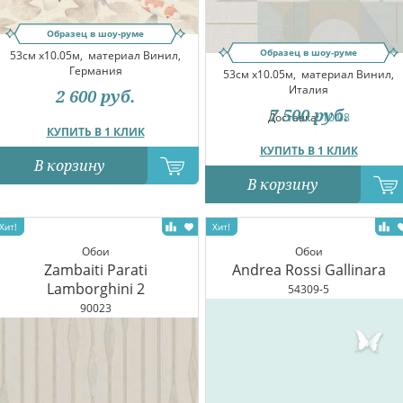
Образец в шоу-руме
Образец в шоу-руме
53см x10.05м,
материал Винил,
Германия
53см x10.05м,
материал Винил,
Италия
2 600
руб.
7 500
руб.
Доставка:
10.08
КУПИТЬ В 1 КЛИК
КУПИТЬ В 1 КЛИК
В корзину
В корзину
Обои
Обои
Zambaiti Parati
Andrea Rossi Gallinara
Lamborghini 2
54309-5
90023