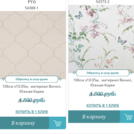
Pro
54373-2
54388-1
Образец в шоу-руме
Образец в шоу-руме
106см x10.05м,
материал Винил,
Южная Корея
106см x10.05м,
материал Винил,
Южная Корея
4 800
руб.
Доставка:
09.08
4 800
руб.
Доставка:
09.08
КУПИТЬ В 1 КЛИК
КУПИТЬ В 1 КЛИК
В корзину
В корзину