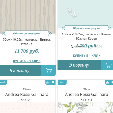
Образец в шоу-руме
Образец в шоу-руме
106см x10.05м,
материал Винил,
Южная Корея
70см x10.05м,
материал Винил,
Италия
4 200
руб.
Доставка:
09.08-10.08
11 700
руб.
КУПИТЬ В 1 КЛИК
КУПИТЬ В 1 КЛИК
В корзину
В корзину
Обои
Обои
Andrea Rossi Gallinara
Andrea Rossi Gallinara
54312-3
54316-1