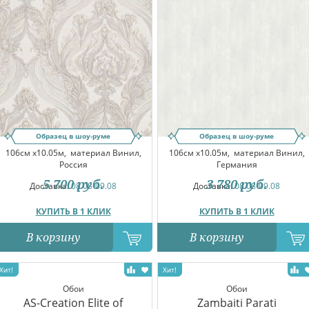
Образец в шоу-руме
Образец в шоу-руме
106см x10.05м,
материал Винил,
106см x10.05м,
материал Винил,
Россия
Германия
5 700
руб.
3 780
руб.
Доставка:
08.08-09.08
Доставка:
08.08-09.08
КУПИТЬ В 1 КЛИК
КУПИТЬ В 1 КЛИК
В корзину
В корзину
Обои
Обои
AS-Creation Elite of
Zambaiti Parati