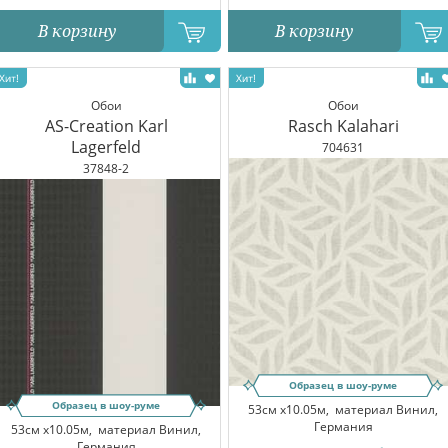
В корзину
В корзину
Обои
Обои
AS-Creation Karl
Rasch Kalahari
Lagerfeld
704631
37848-2
Образец в шоу-руме
Образец в шоу-руме
53см x10.05м,
материал Винил,
Германия
53см x10.05м,
материал Винил,
Германия