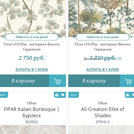
Образец в шоу-руме
Образец в шоу-руме
53см x10.05м,
материал Винил,
53см x10.05м,
материал Винил,
Германия
Германия
2 750
руб.
2 750
руб.
Доставка:
08.08-09.08
КУПИТЬ В 1 КЛИК
КУПИТЬ В 1 КЛИК
В корзину
В корзину
Обои
Обои
FIPAR Italian Burlesque |
AS-Creation Elite of
Бурлеск
Shades
R23932
37910-3