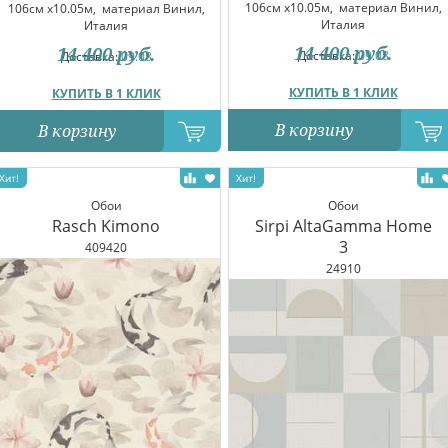
106см x10.05м,
материал Винил,
106см x10.05м,
материал Винил,
Италия
Италия
14 400
руб.
14 400
руб.
Доставка:
09.08
Доставка:
09.08
КУПИТЬ В 1 КЛИК
КУПИТЬ В 1 КЛИК
В корзину
В корзину
Обои
Обои
Rasch Kimono
Sirpi AltaGamma Home
3
409420
24910