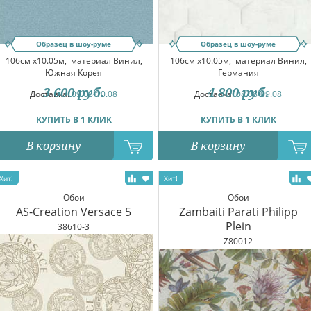
Образец в шоу-руме
Образец в шоу-руме
106см x10.05м,
материал Винил,
106см x10.05м,
материал Винил,
Южная Корея
Германия
3 600
руб.
4 800
руб.
Доставка:
09.08-10.08
Доставка:
08.08-09.08
КУПИТЬ В 1 КЛИК
КУПИТЬ В 1 КЛИК
В корзину
В корзину
Обои
Обои
AS-Creation Versace 5
Zambaiti Parati Philipp
Plein
38610-3
Z80012