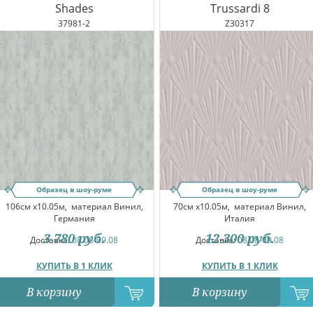
Shades
Trussardi 8
37981-2
Z30317
Образец в шоу-руме
Образец в шоу-руме
106см x10.05м,
материал Винил,
70см x10.05м,
материал Винил,
Германия
Италия
3 780
руб.
12 300
руб.
Доставка:
08.08-09.08
Доставка:
08.08-09.08
КУПИТЬ В 1 КЛИК
КУПИТЬ В 1 КЛИК
В корзину
В корзину