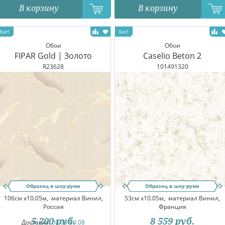
В корзину
В корзину
Обои
Обои
FIPAR Gold | Золото
Caselio Beton 2
R23628
101491320
Образец в шоу-руме
Образец в шоу-руме
106см x10.05м,
материал Винил,
53см x10.05м,
материал Винил,
Россия
Франция
5 200
руб.
8 559
руб.
Доставка:
08.08-09.08