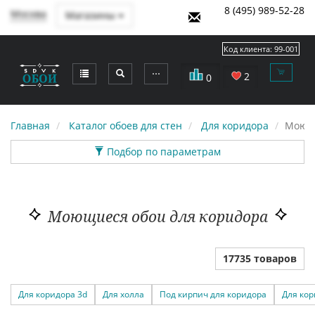
8 (495) 989-52-28
Москва
Магазины
Код клиента:
99-001
⋯
2
0
Главная
Каталог обоев для стен
Для коридора
Моющи
Подбор по параметрам
Моющиеся обои для коридора
17735 товаров
Для коридора 3d
Для холла
Под кирпич для коридора
Для кор