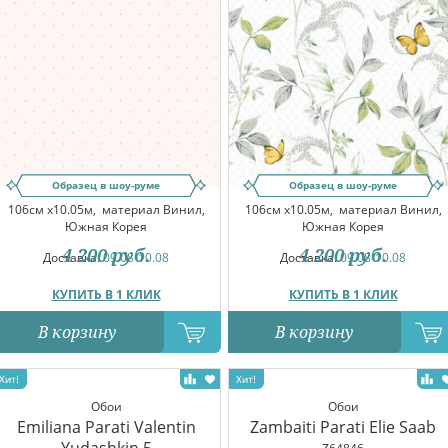
Образец в шоу-руме
Образец в шоу-руме
106см x10.05м,
материал Винил,
106см x10.05м,
материал Винил,
Южная Корея
Южная Корея
4 200
руб.
4 200
руб.
Доставка:
09.08-10.08
Доставка:
09.08-10.08
КУПИТЬ В 1 КЛИК
КУПИТЬ В 1 КЛИК
В корзину
В корзину
Обои
Обои
Emiliana Parati Valentin
Zambaiti Parati Elie Saab