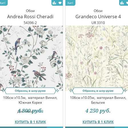
Обои
Обои
Andrea Rossi Cheradi
Grandeco Universe 4
54396-2
UR 3310
Образец в шоу-руме
Образец в шоу-руме
106см x10.5м,
материал Винил,
106см x10.05м,
материал Винил,
Южная Корея
Бельгия
4 800
руб.
4 250
руб.
Доставка:
09.08
КУПИТЬ В 1 КЛИК
КУПИТЬ В 1 КЛИК