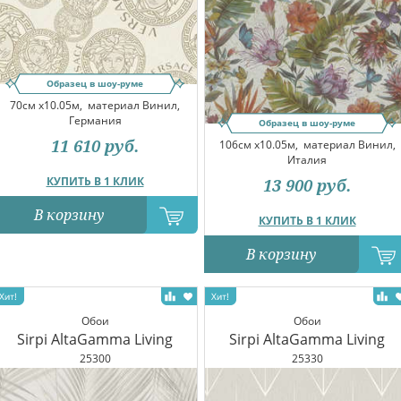
Образец в шоу-руме
70см x10.05м,
материал Винил,
Германия
Образец в шоу-руме
11 610
руб.
106см x10.05м,
материал Винил,
Италия
КУПИТЬ В 1 КЛИК
13 900
руб.
В корзину
КУПИТЬ В 1 КЛИК
В корзину
Обои
Обои
Sirpi AltaGamma Living
Sirpi AltaGamma Living
25300
25330