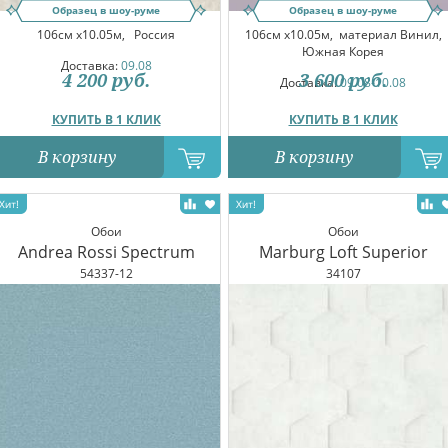
Образец в шоу-руме
Образец в шоу-руме
106см x10.05м,
Россия
106см x10.05м,
материал Винил,
Южная Корея
Доставка:
09.08
4 200
руб.
3 600
руб.
Доставка:
09.08-10.08
КУПИТЬ В 1 КЛИК
КУПИТЬ В 1 КЛИК
В корзину
В корзину
Обои
Обои
Andrea Rossi Spectrum
Marburg Loft Superior
54337-12
34107