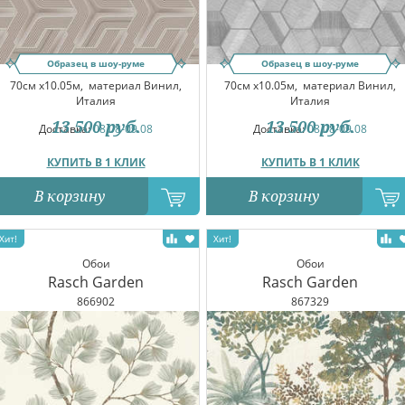
Образец в шоу-руме
Образец в шоу-руме
70см x10.05м,
материал Винил,
70см x10.05м,
материал Винил,
Италия
Италия
13 500
руб.
13 500
руб.
Доставка:
08.08-09.08
Доставка:
08.08-09.08
КУПИТЬ В 1 КЛИК
КУПИТЬ В 1 КЛИК
В корзину
В корзину
Обои
Обои
Rasch Garden
Rasch Garden
866902
867329