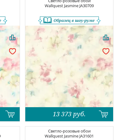
Светло-розовые обои
1
Wallquest Jasmine
JA30709
13 373
руб.
Светло-розовые обои
9
Wallquest Jasmine
JA31601