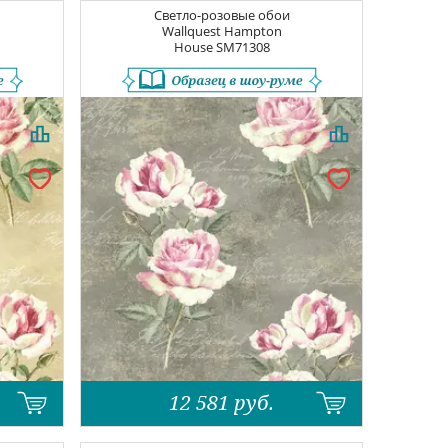
Светло-розовые обои
Wallquest Hampton
House
SM71308
12 581
руб.