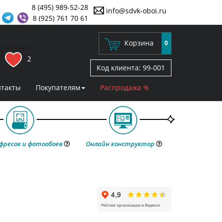
8 (495) 989-52-28
info@sdvk-oboi.ru
8 (925) 761 70 61
Корзина
0
2
Код клиента:
99-001
нтакты
Покупателям
Распродажа %
фресок и фотообоев
Онлайн конструктор