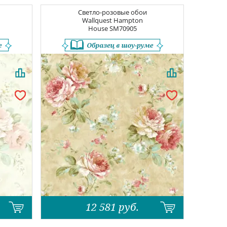
Светло-розовые обои
Wallquest Hampton
House
SM70905
12 581
руб.