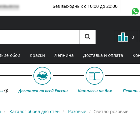
мовывоза
Без выходных с 10:00 до 20:00
0
кие обои
Краски
Лепнина
Доставка и оплата
Ко
ты
Доставка по всей России
Каталоги на дом
Печать 
я
Каталог обоев для стен
Розовые
Светло-розовые