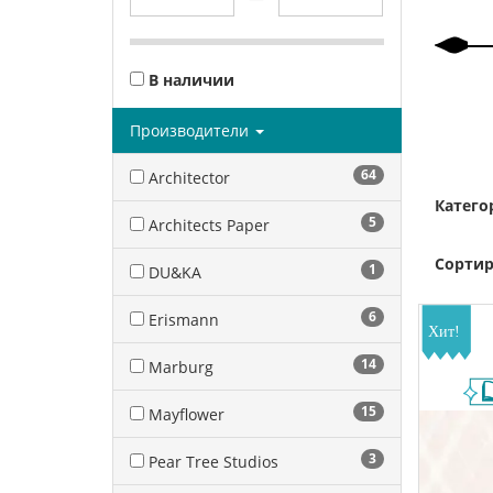
В наличии
Производители
64
Architector
Катего
5
Architects Paper
Сортир
1
DU&KA
6
Erismann
14
Marburg
15
Mayflower
3
Pear Tree Studios