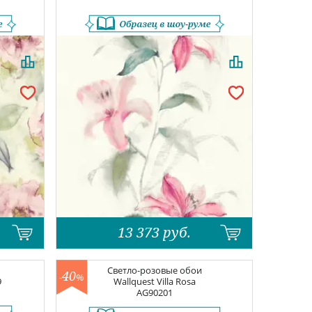
13 373
руб.
Светло-розовые обои
40
-
%
9
Wallquest Villa Rosa
AG90201