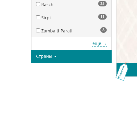
25
Rasch
11
Sirpi
8
Zambaiti Parati
еще →
Страны
В наличии