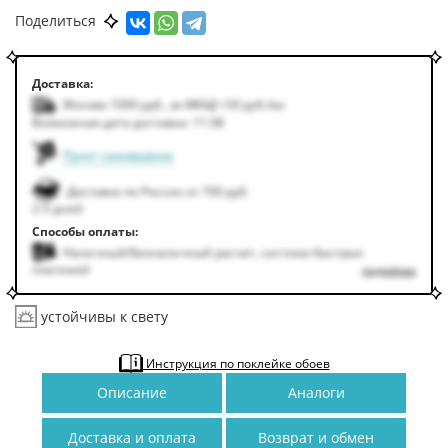
Поделиться
Доставка:
Москва 1000
руб.
,
за МКАД +50
руб.
/км
Возможная дата доставки: 11.08
Пункт самовывоза
Доставка по России от 700 руб.
2-5 дней
Способы оплаты:
Наличный/безналичный расчет, система быстрых
платежей
подробнее
устойчивы к свету
Инструкция по поклейке обоев
Описание
Аналоги
Доставка и оплата
Возврат и обмен