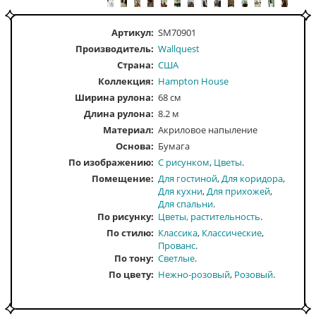
Артикул:
SM70901
Производитель:
Wallquest
Страна:
США
Коллекция:
Hampton House
Ширина рулона:
68 см
Длина рулона:
8.2 м
Материал:
Акриловое напыление
Основа:
Бумага
По изображению
С рисунком
Цветы
Помещение
Для гостиной
Для коридора
Для кухни
Для прихожей
Для спальни
По рисунку
Цветы, растительность
По стилю
Классика
Классические
Прованс
По тону
Светлые
По цвету
Нежно-розовый
Розовый