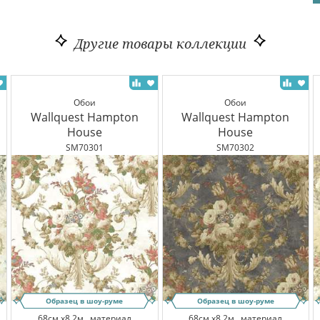
Другие товары коллекции
Обои
Обои
Wallquest Hampton
Wallquest Hampton
House
House
SM70301
SM70302
Образец в шоу-руме
Образец в шоу-руме
68см x8.2м,
материал
68см x8.2м,
материал