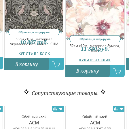
Образец в шоу-руме
53см x10м,
материал
Образец в шоу-руме
10 887
руб.
Акриловое напыление, США
52см x10м,
материал Бумага,
11 380
руб.
США
КУПИТЬ В 1 КЛИК
КУПИТЬ В 1 КЛИК
В корзину
В корзину
Сопутствующие товары
Обойный клей
Обойный клей
ACM
ACM
ADHESIVA S УСИЛЕННЫЙ
ADHESIVA TNT ДЛЯ