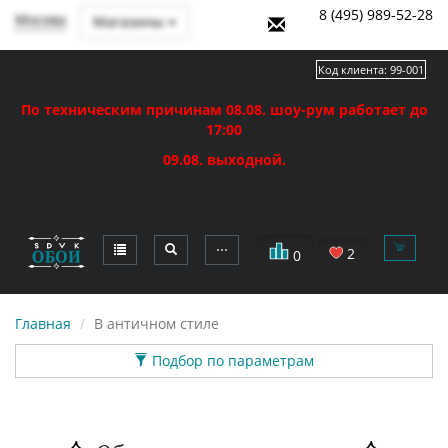
8 (495) 989-52-28
Москва
Магазины
Код клиента:
99-001
По техническим причинам 08.08. шоу-рум работает до
17:00
09.08. выходной.
⋯
2
0
Главная
В античном стиле
Подбор по параметрам