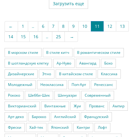
Загрузить еще
←
1
..
6
7
8
9
10
11
12
13
14
15
16
..
25
→
В морском стиле
В стиле китч
В романтическом стиле
В шотландскую клетку
Ар-Нуво
Авангард
Бохо
Дизайнерские
Этно
В китайском стиле
Классика
Молодежный
Неоклассика
Поп-Арт
Ренессанс
Рококо
Шебби-Шик
Шинуазри
Современный
Викторианский
Винтажные
Жуи
Прованс
Ампир
Арт-деко
Барокко
Английский
Французский
Фрески
Хай-тек
Японский
Кантри
Лофт