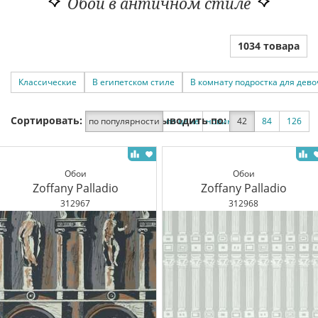
Обои в античном стиле
1034 товара
Классические
В египетском стиле
В комнату подростка для дево
Сортировать:
Выводить по:
по популярности
по цене
новинки
42
по скидке
84
126
Обои
Обои
Zoffany Palladio
Zoffany Palladio
312967
312968