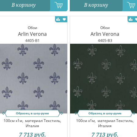
В корзину
В корзину
Обои
Обои
Arlin Verona
Arlin Verona
4405-B1
4405-B3
Образец в шоу-руме
Образец в шоу-руме
100см x1м,
материал Текстиль,
100см x1м,
материал Текстиль,
Италия
Италия
7 713
руб.
7 713
руб.