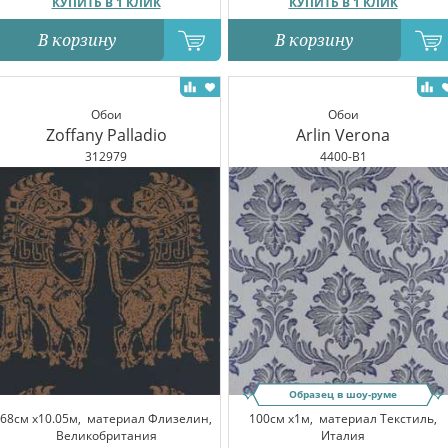
КУПИТЬ В 1 КЛИК
КУПИТЬ В 1 КЛИК
В корзину
В корзину
Обои
Обои
Zoffany Palladio
Arlin Verona
312979
4400-B1
Образец в шоу-руме
68см x10.05м,
материал Флизелин,
100см x1м,
материал Текстиль,
Великобритания
Италия