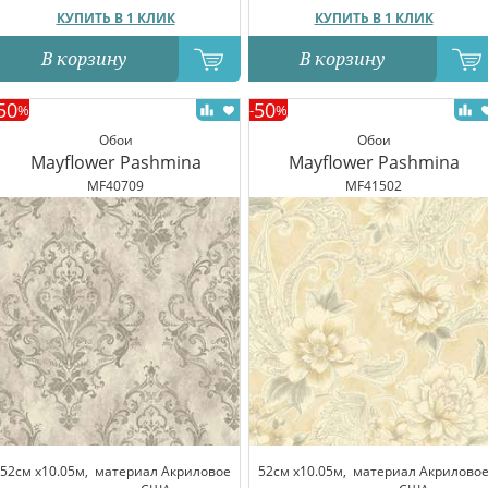
КУПИТЬ В 1 КЛИК
КУПИТЬ В 1 КЛИК
В корзину
В корзину
50
50
%
-
%
Обои
Обои
Mayflower Pashmina
Mayflower Pashmina
MF40709
MF41502
52см x10.05м,
материал Акриловое
52см x10.05м,
материал Акрилово