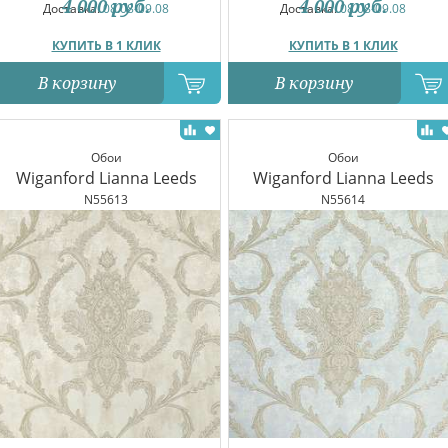
4 000
руб.
4 000
руб.
Доставка:
08.08-09.08
Доставка:
08.08-09.08
КУПИТЬ В 1 КЛИК
КУПИТЬ В 1 КЛИК
В корзину
В корзину
Обои
Обои
Wiganford Lianna Leeds
Wiganford Lianna Leeds
N55613
N55614