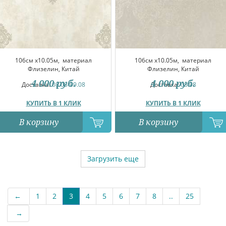
106см x10.05м,
материал
106см x10.05м,
материал
Флизелин, Китай
Флизелин, Китай
4 000
руб.
4 000
руб.
Доставка:
08.08-09.08
Доставка:
08.08
КУПИТЬ В 1 КЛИК
КУПИТЬ В 1 КЛИК
В корзину
В корзину
Загрузить еще
←
1
2
3
4
5
6
7
8
..
25
→