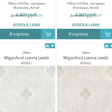
106см x10.05м,
материал
106см x10.05м,
материал
Флизелин, Китай
Флизелин, Китай
4 000
руб.
4 000
руб.
Доставка:
08.08-09.08
Доставка:
08.08-09.08
КУПИТЬ В 1 КЛИК
КУПИТЬ В 1 КЛИК
В корзину
В корзину
Обои
Обои
Wiganford Lianna Leeds
Wiganford Lianna Leeds
N55621
N55622