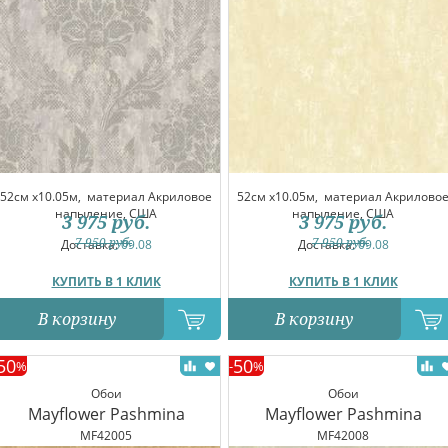
52см x10.05м,
материал Акриловое
52см x10.05м,
материал Акрилово
напыление, США
напыление, США
3 975
руб.
3 975
руб.
7 950
руб.
7 950
руб.
Доставка:
09.08
Доставка:
09.08
КУПИТЬ В 1 КЛИК
КУПИТЬ В 1 КЛИК
В корзину
В корзину
50
50
%
-
%
Обои
Обои
Mayflower Pashmina
Mayflower Pashmina
MF42005
MF42008