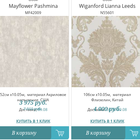
Mayflower Pashmina
Wiganford Lianna Leeds
MF42009
N55601
52см x10.05м,
материал Акриловое
106см x10.05м,
материал
напыление, США
Флизелин, Китай
3 975
руб.
4 000
руб.
7 950
руб.
Доставка:
09.08
Доставка:
08.08-09.08
КУПИТЬ В 1 КЛИК
КУПИТЬ В 1 КЛИК
В корзину
В корзину