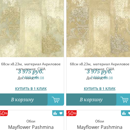
68см x8.23м,
материал Акриловое
68см x8.23м,
материал Акриловое
напыление, США
напыление, США
3 975
руб.
3 975
руб.
7 950
руб.
7 950
руб.
Доставка:
09.08
Доставка:
09.08
КУПИТЬ В 1 КЛИК
КУПИТЬ В 1 КЛИК
В корзину
В корзину
50
50
%
-
%
Обои
Обои
Mayflower Pashmina
Mayflower Pashmina