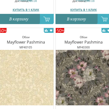
7 950
руб.
7 950
руб.
Доставка:
09.08
Доставка:
09.08
КУПИТЬ В 1 КЛИК
КУПИТЬ В 1 КЛИК
В корзину
В корзину
50
50
%
-
%
Обои
Обои
Mayflower Pashmina
Mayflower Pashmina
MF40105
MF40300