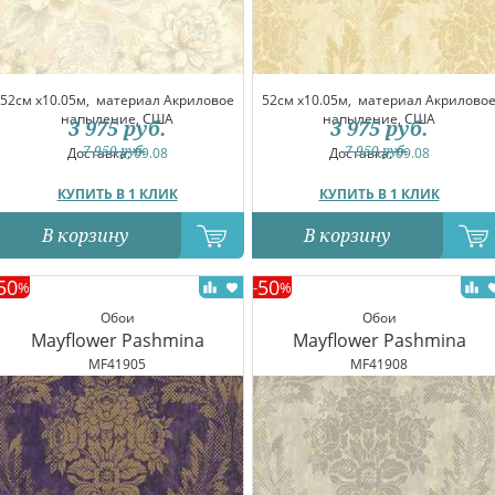
52см x10.05м,
материал Акриловое
52см x10.05м,
материал Акрилово
напыление, США
напыление, США
3 975
руб.
3 975
руб.
7 950
руб.
7 950
руб.
Доставка:
09.08
Доставка:
09.08
КУПИТЬ В 1 КЛИК
КУПИТЬ В 1 КЛИК
В корзину
В корзину
50
50
%
-
%
Обои
Обои
Mayflower Pashmina
Mayflower Pashmina
MF41905
MF41908