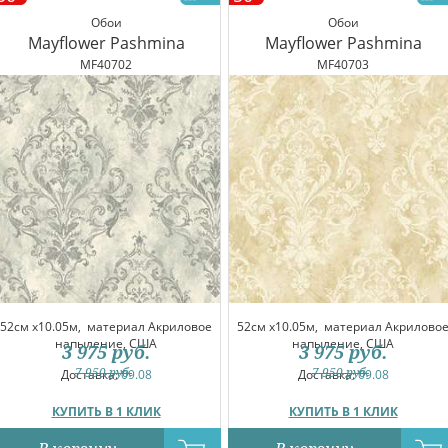
Обои
Обои
Mayflower Pashmina
Mayflower Pashmina
MF40702
MF40703
52см x10.05м,
материал Акриловое
52см x10.05м,
материал Акрилово
напыление, США
напыление, США
3 975
руб.
3 975
руб.
7 950
руб.
7 950
руб.
Доставка:
09.08
Доставка:
09.08
КУПИТЬ В 1 КЛИК
КУПИТЬ В 1 КЛИК