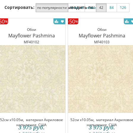
Сортировать:
Выводить по:
по популярности
по цене
новинки
42
по скидке
84
126
50
50
%
-
%
Обои
Обои
Mayflower Pashmina
Mayflower Pashmina
MF40102
MF40103
52см x10.05м,
материал Акриловое
52см x10.05м,
материал Акрилово
напыление, США
напыление, США
3 975
руб.
3 975
руб.