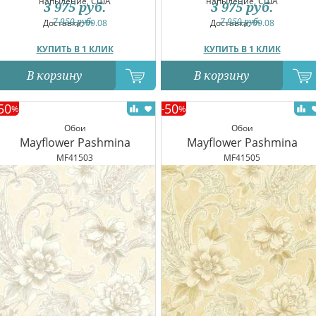
напыление, США
напыление, США
3 975
руб.
3 975
руб.
7 950
руб.
7 950
руб.
Доставка:
09.08
Доставка:
09.08
КУПИТЬ В 1 КЛИК
КУПИТЬ В 1 КЛИК
В корзину
В корзину
50
50
%
-
%
Обои
Обои
Mayflower Pashmina
Mayflower Pashmina
MF41503
MF41505