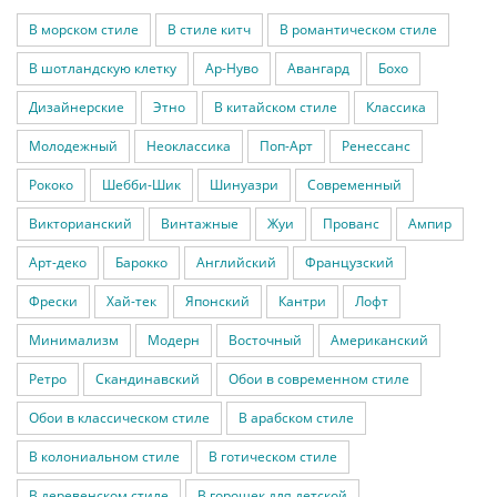
В морском стиле
В стиле китч
В романтическом стиле
В шотландскую клетку
Ар-Нуво
Авангард
Бохо
Дизайнерские
Этно
В китайском стиле
Классика
Молодежный
Неоклассика
Поп-Арт
Ренессанс
Рококо
Шебби-Шик
Шинуазри
Современный
Викторианский
Винтажные
Жуи
Прованс
Ампир
Арт-деко
Барокко
Английский
Французский
Фрески
Хай-тек
Японский
Кантри
Лофт
Минимализм
Модерн
Восточный
Американский
Ретро
Скандинавский
Обои в современном стиле
Обои в классическом стиле
В арабском стиле
В колониальном стиле
В готическом стиле
В деревенском стиле
В горошек для детской