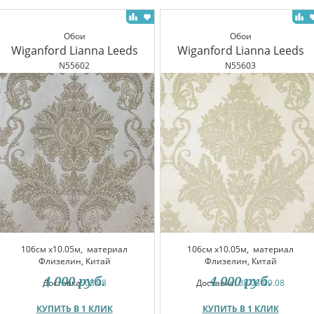
Обои
Обои
Wiganford Lianna Leeds
Wiganford Lianna Leeds
N55602
N55603
106см x10.05м,
материал
106см x10.05м,
материал
Флизелин, Китай
Флизелин, Китай
4 000
руб.
4 000
руб.
Доставка:
08.08
Доставка:
08.08-09.08
КУПИТЬ В 1 КЛИК
КУПИТЬ В 1 КЛИК