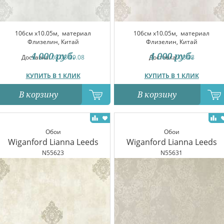
106см x10.05м,
материал
106см x10.05м,
материал
Флизелин, Китай
Флизелин, Китай
4 000
руб.
4 000
руб.
Доставка:
08.08-09.08
Доставка:
08.08
КУПИТЬ В 1 КЛИК
КУПИТЬ В 1 КЛИК
В корзину
В корзину
Обои
Обои
Wiganford Lianna Leeds
Wiganford Lianna Leeds
N55623
N55631