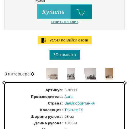
рулон
Купить
КУПИТЬ В 1 КЛИК
УСЛУГА ПОКЛЕЙКИ ОБОЕВ
3D комната
В интерьере
Артикул:
G78111
Производитель:
Aura
Страна:
Великобритания
Коллекция:
Texture FX
Ширина рулона:
53 см
Длина рулона:
10.05 м