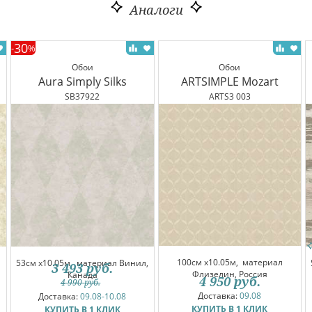
Аналоги
30
-
%
Обои
Обои
Aura Simply Silks
ARTSIMPLE Mozart
SB37922
ARTS3 003
100см x10.05м,
материал
53см x10.05м,
материал Винил,
3 493
руб.
Флизелин, Россия
Канада
4 950
руб.
4 990
руб.
Доставка:
09.08
Доставка:
09.08-10.08
КУПИТЬ В 1 КЛИК
КУПИТЬ В 1 КЛИК