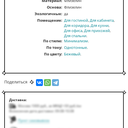
Материал:
Флизелин
Основа:
Флизелин
Экологичные:
да
Помещение
Для гостиной
Для кабинета
Для коридора
Для кухни
Для офиса
Для прихожей
Для спальни
По стилю
Минимализм
По тону
Однотонные
По цвету
Бежевый
Поделиться
Доставка:
Москва 1000
руб.
,
за МКАД +50
руб.
/км
Возможная дата доставки: 09.08-10.08
Пункт самовывоза