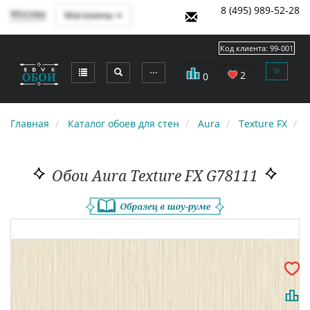
8 (495) 989-52-28
Москва
Магазины
Код клиента:
99-001
⋯
2
0
Главная
Каталог обоев для стен
Aura
Texture FX
G
Обои Aura Texture FX G78111