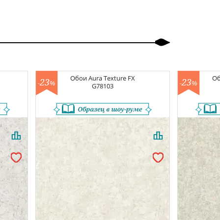
Обои
Aura Texture FX
О
23
23
-
%
-
%
G78103