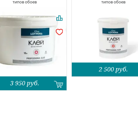
типов обоев
типов обоев
2 500
руб.
3 950
руб.