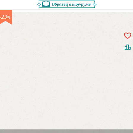
23
-
%