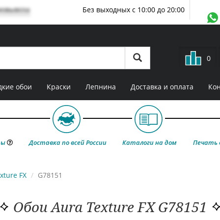
мовывоза
Без выходных с 10:00 до 20:00
0
кие обои
Краски
Лепнина
Доставка и оплата
Ко
ты
Доставка по всей России
Каталоги на дом
Печать 
xture FX
G78151
Обои Aura Texture FX G78151