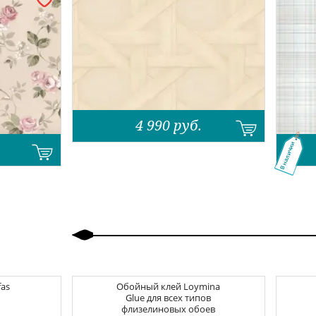
4 990
руб.
В наличии
Назад
Вперед
fas
Обойный клей
Loymina
Glue для всех типов
флизелиновых обоев