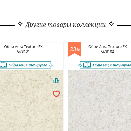
Другие товары коллекции
Обои
Aura Texture FX
Обои
Aura Texture FX
23
-
%
G78101
G78102