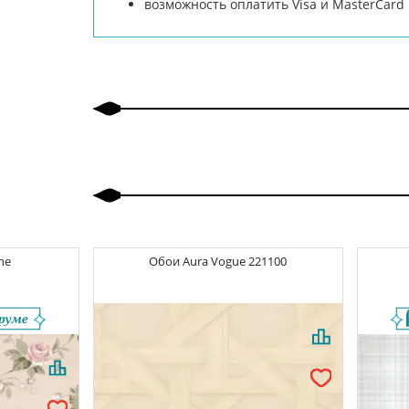
возможность оплатить Visa и MasterCar
ne
Обои
Aura Vogue
221100