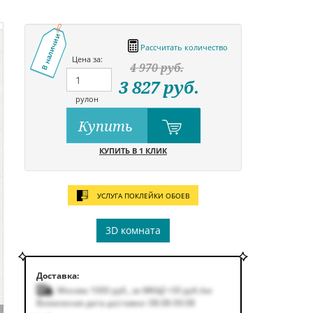
В наличии
Рассчитать количество
Цена за:
4 970
руб.
3 827
руб.
рулон
Купить
КУПИТЬ В 1 КЛИК
УСЛУГА ПОКЛЕЙКИ ОБОЕВ
3D комната
Доставка:
Москва 1000
руб.
,
за МКАД +50
руб.
/км
Возможная дата доставки: 08.08-09.08