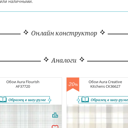
d или наличными.
Онлайн конструктор
Аналоги
Обои
Aura Flourish
Обои
Aura Creative
20
-
%
AF37720
Kitchens
CK36627