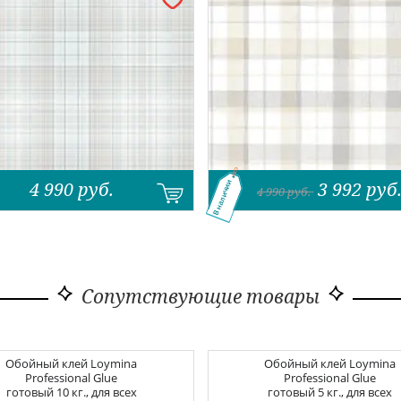
4 990
руб.
3 992
руб
В наличии
4 990
руб.
Сопутствующие товары
Обойный клей
Loymina
Обойный клей
Loymina
Professional Glue
Professional Glue
готовый 10 кг., для всех
готовый 5 кг., для всех