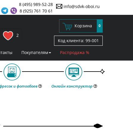
8 (495) 989-52-28
info@sdvk-oboi.ru
8 (925) 761 70 61
Корзина
0
2
Код клиента:
99-001
нтакты
Покупателям
Распродажа %
фресок и фотообоев
Онлайн конструктор