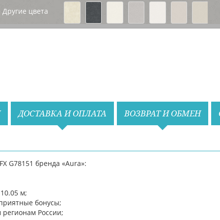
Другие цвета
Назад
Вперед
И
ДОСТАВКА И ОПЛАТА
ВОЗВРАТ И ОБМЕН
FX G78151 бренда «Aura»:
10.05 м;
приятные бонусы;
м регионам России;