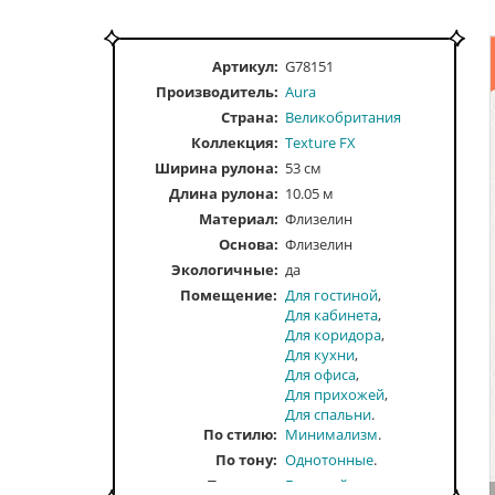
Артикул:
G78151
Производитель:
Aura
Страна:
Великобритания
Коллекция:
Texture FX
Ширина рулона:
53 см
Длина рулона:
10.05 м
Материал:
Флизелин
Основа:
Флизелин
Экологичные:
да
Помещение
Для гостиной
Для кабинета
Для коридора
Для кухни
Для офиса
Для прихожей
Для спальни
По стилю
Минимализм
По тону
Однотонные
По цвету
Бежевый