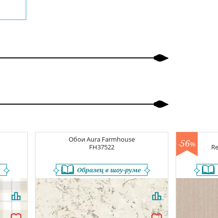
Обои
Aura Farmhouse
56
-
%
FH37522
Re