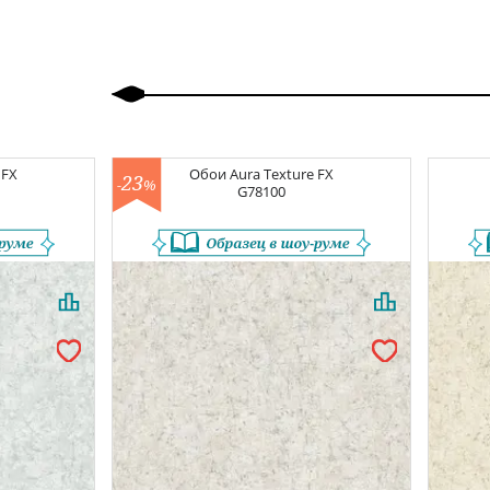
Вперед
 FX
Обои
Aura Texture FX
23
-
%
G78100