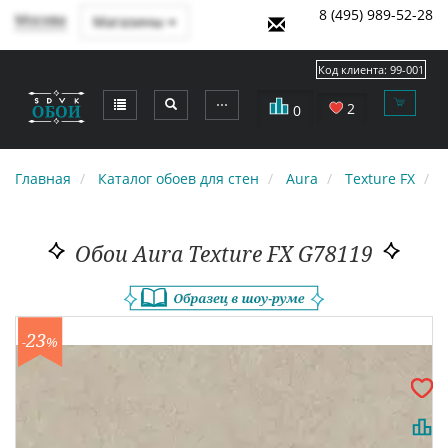
8 (495) 989-52-28
Москва
Магазины
Код клиента:
99-001
⋯
2
0
Главная
Каталог обоев для стен
Aura
Texture FX
G
Обои Aura Texture FX G78119
23
-
%