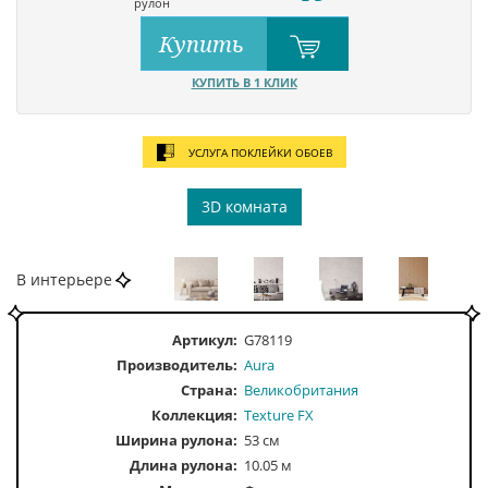
рулон
Купить
КУПИТЬ В 1 КЛИК
УСЛУГА ПОКЛЕЙКИ ОБОЕВ
3D комната
В интерьере
Артикул:
G78119
Производитель:
Aura
Страна:
Великобритания
Коллекция:
Texture FX
Ширина рулона:
53 см
Длина рулона:
10.05 м