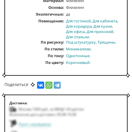
Материал:
Флизелин
Основа:
Флизелин
Экологичные:
да
Помещение
Для гостиной
Для кабинета
Для коридора
Для кухни
Для офиса
Для прихожей
Для спальни
По рисунку
Под штукатурку
Трещины
По стилю
Минимализм
По тону
Однотонные
По цвету
Коричневый
Поделиться
Доставка:
Москва 1000
руб.
,
за МКАД +50
руб.
/км
Возможная дата доставки: 09.08-10.08
Пункт самовывоза