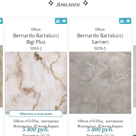
Аналоги
Обои
Обои
Bernardo Bartalucci
Bernardo Bartalucci
Bigi Plus
Sarrieri
5093-2
5078-5
Образец в шоу-руме
106см x10.05м,
материал
106см x10.05м,
материал
Флизелин, Южная Корея
Флизелин, Южная Корея
5 800
руб.
5 800
руб.
Доставка:
09.08
Доставка:
09.08