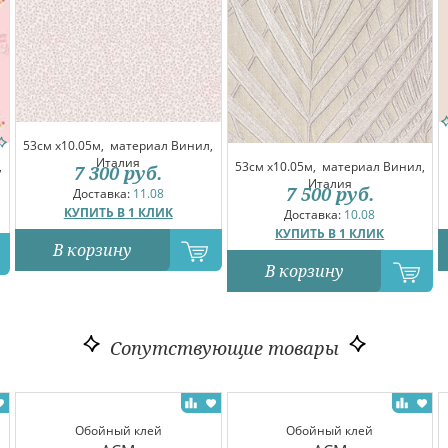
53см x10.05м,
материал Винил,
Италия
,
53см x10.05м,
материал Винил,
7 300
руб.
Италия
7 500
руб.
Доставка:
11.08
КУПИТЬ В 1 КЛИК
Доставка:
10.08
КУПИТЬ В 1 КЛИК
В корзину
В корзину
Сопутствующие товары
Обойный клей
Обойный клей