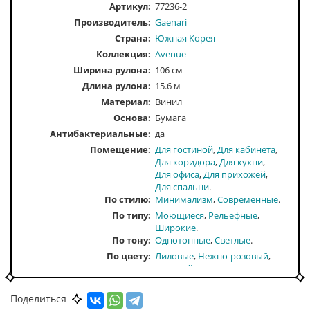
Артикул:
77236-2
Производитель:
Gaenari
Страна:
Южная Корея
Коллекция:
Avenue
Ширина рулона:
106 см
Длина рулона:
15.6 м
Материал:
Винил
Основа:
Бумага
Антибактериальные:
да
Помещение
Для гостиной
Для кабинета
Для коридора
Для кухни
Для офиса
Для прихожей
Для спальни
По стилю
Минимализм
Современные
По типу
Моющиеся
Рельефные
Широкие
По тону
Однотонные
Светлые
По цвету
Лиловые
Нежно-розовый
Розовый
Поделиться