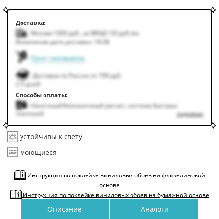
Доставка:
Москва 1000
руб.
,
за МКАД +50
руб.
/км
Возможная дата доставки: 18.08
Пункт самовывоза
Доставка по России от 700 руб.
2-5 дней
Способы оплаты:
Наличный/безналичный расчет, система быстрых
платежей
подробнее
устойчивы к свету
моющиеся
Инструкция по поклейке виниловых обоев на флизелиновой
основе
Инструкция по поклейке виниловых обоев на бумажной основе
Описание
Аналоги