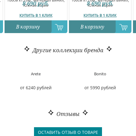
,
106см x15.6м,
материал Винил,
106см x15.6м,
материал Винил,
8 690
руб.
8 690
руб.
Южная Корея
Южная Корея
КУПИТЬ В 1 КЛИК
КУПИТЬ В 1 КЛИК
В корзину
В корзину
Другие коллекции бренда
Arete
Bonito
от 6240 рублей
от 5990 рублей
Отзывы
ОСТАВИТЬ ОТЗЫВ О ТОВАРЕ