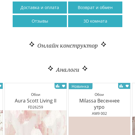
Доставка и оплата
Возврат и обмен
Отзывы
3D комната
Онлайн конструктор
Аналоги
Обои
Обои
Aura Scott Living II
Milassa Весеннее
утро
FD26259
AM9 002