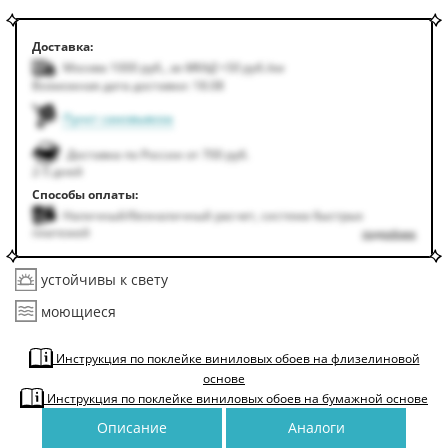
Доставка:
Москва 1000
руб.
,
за МКАД +50
руб.
/км
Возможная дата доставки: 18.08
Пункт самовывоза
Доставка по России от 700 руб.
2-5 дней
Способы оплаты:
Наличный/безналичный расчет, система быстрых
платежей
подробнее
устойчивы к свету
моющиеся
Инструкция по поклейке виниловых обоев на флизелиновой
основе
Инструкция по поклейке виниловых обоев на бумажной основе
Описание
Аналоги