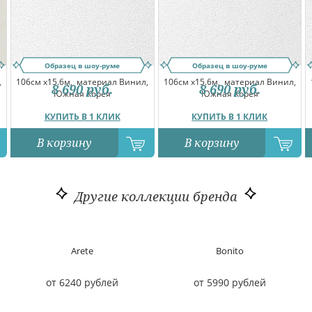
Образец в шоу-руме
Образец в шоу-руме
,
106см x15.6м,
материал Винил,
106см x15.6м,
материал Винил,
8 690
руб.
8 690
руб.
Южная Корея
Южная Корея
КУПИТЬ В 1 КЛИК
КУПИТЬ В 1 КЛИК
В корзину
В корзину
Другие коллекции бренда
Arete
Bonito
от 6240 рублей
от 5990 рублей