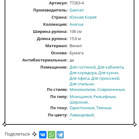
Артикул:
77263-4
Производитель:
Gaenari
Страна:
Южная Корея
Коллекция:
Avenue
Ширина рулона:
106 см
Длина рулона:
15.6 м
Материал:
Винил
Основа:
Бумага
Антибактериальные:
да
Помещение
Для гостиной
Для кабинета
Для коридора
Для кухни
Для офиса
Для прихожей
Для спальни
По стилю
Минимализм
Современные
По типу
Моющиеся
Рельефные
Широкие
По тону
Однотонные
Темные
По цвету
Лавандовый
Темно-розовые
Поделиться