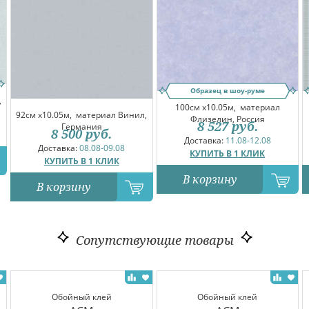
Образец в шоу-руме
,
100см x10.05м,
материал
92см x10.05м,
материал Винил,
Флизелин, Россия
8 527
руб.
Германия
8 500
руб.
Доставка:
11.08-12.08
Доставка:
08.08-09.08
КУПИТЬ В 1 КЛИК
КУПИТЬ В 1 КЛИК
В корзину
В корзину
Сопутствующие товары
Обойный клей
Обойный клей