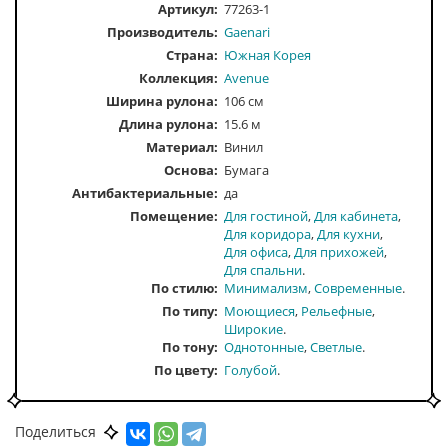
Артикул:
77263-1
Производитель:
Gaenari
Страна:
Южная Корея
Коллекция:
Avenue
Ширина рулона:
106 см
Длина рулона:
15.6 м
Материал:
Винил
Основа:
Бумага
Антибактериальные:
да
Помещение
Для гостиной
Для кабинета
Для коридора
Для кухни
Для офиса
Для прихожей
Для спальни
По стилю
Минимализм
Современные
По типу
Моющиеся
Рельефные
Широкие
По тону
Однотонные
Светлые
По цвету
Голубой
Поделиться