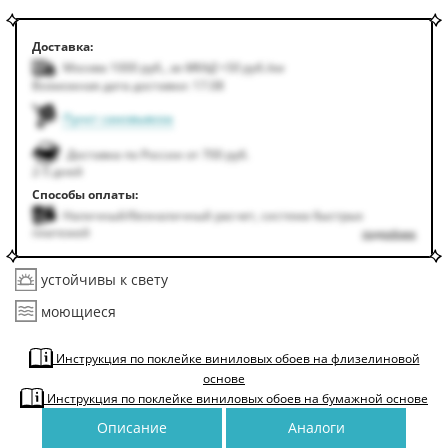
Доставка:
Москва 1000
руб.
,
за МКАД +50
руб.
/км
Возможная дата доставки: 17.08
Пункт самовывоза
Доставка по России от 700 руб.
2-5 дней
Способы оплаты:
Наличный/безналичный расчет, система быстрых
платежей
подробнее
устойчивы к свету
моющиеся
Инструкция по поклейке виниловых обоев на флизелиновой
основе
Инструкция по поклейке виниловых обоев на бумажной основе
Описание
Аналоги