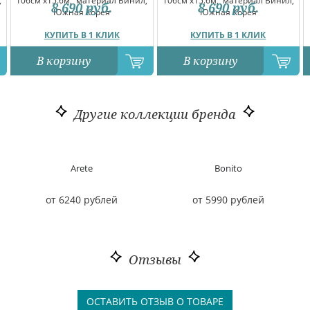
,
106см x15.6м,
материал Винил,
106см x15.6м,
материал Винил,
8 690
руб.
8 690
руб.
Южная Корея
Южная Корея
КУПИТЬ В 1 КЛИК
КУПИТЬ В 1 КЛИК
В корзину
В корзину
Другие коллекции бренда
Arete
Bonito
от 6240 рублей
от 5990 рублей
Отзывы
ОСТАВИТЬ ОТЗЫВ О ТОВАРЕ