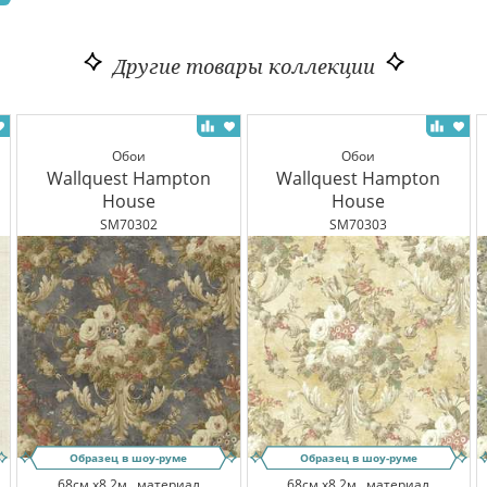
Другие товары коллекции
Обои
Обои
Wallquest Hampton
Wallquest Hampton
House
House
SM70302
SM70303
Образец в шоу-руме
Образец в шоу-руме
68см x8.2м,
материал
68см x8.2м,
материал