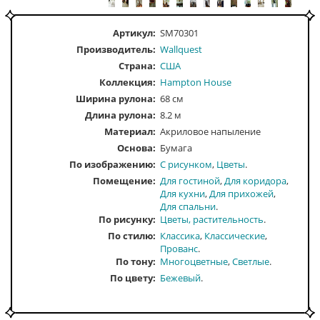
Артикул:
SM70301
Производитель:
Wallquest
Страна:
США
Коллекция:
Hampton House
Ширина рулона:
68 см
Длина рулона:
8.2 м
Материал:
Акриловое напыление
Основа:
Бумага
По изображению
С рисунком
Цветы
Помещение
Для гостиной
Для коридора
Для кухни
Для прихожей
Для спальни
По рисунку
Цветы, растительность
По стилю
Классика
Классические
Прованс
По тону
Многоцветные
Светлые
По цвету
Бежевый