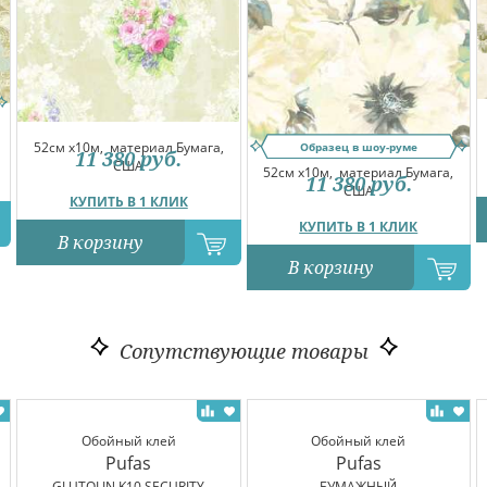
52см x10м,
материал Бумага,
Образец в шоу-руме
11 380
руб.
США
52см x10м,
материал Бумага,
11 380
руб.
США
КУПИТЬ В 1 КЛИК
КУПИТЬ В 1 КЛИК
В корзину
В корзину
Сопутствующие товары
Обойный клей
Обойный клей
Pufas
Pufas
GLUTOLIN K10 SECURITY
БУМАЖНЫЙ