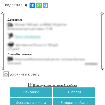
Поделиться
Доставка:
Москва 1000
руб.
,
за МКАД +50
руб.
/км
Возможная дата доставки: 11.08
Пункт самовывоза
Доставка по России от 700 руб.
2-5 дней
Способы оплаты:
Наличный/безналичный расчет, система быстрых
платежей
подробнее
устойчивы к свету
Инструкция по поклейке обоев
Описание
Аналоги
Доставка и оплата
Возврат и обмен