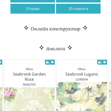
Отзывы
3D комната
Онлайн конструктор
Аналоги
Обои
Обои
Seabrook Garden
Seabrook Lugano
Rose
LG90004
RG60705