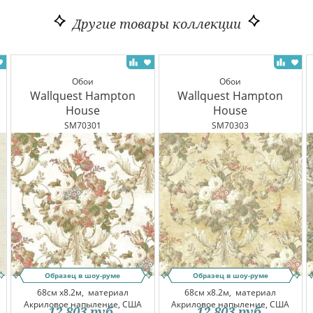
Другие товары коллекции
Обои
Обои
Wallquest Hampton
Wallquest Hampton
House
House
SM70301
SM70303
Образец в шоу-руме
Образец в шоу-руме
68см x8.2м,
материал
68см x8.2м,
материал
Акриловое напыление, США
Акриловое напыление, США
12 803
руб.
12 803
руб.