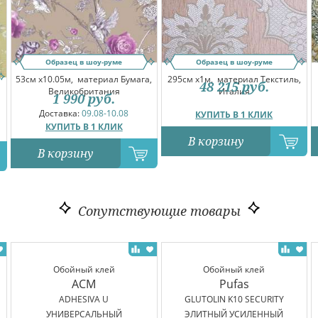
Образец в шоу-руме
Образец в шоу-руме
53см x10.05м,
материал Бумага,
295см x1м,
материал Текстиль,
48 215
руб.
Великобритания
Италия
1 990
руб.
Доставка:
09.08-10.08
КУПИТЬ В 1 КЛИК
КУПИТЬ В 1 КЛИК
В корзину
В корзину
Сопутствующие товары
Обойный клей
Обойный клей
ACM
Pufas
ADHESIVA U
GLUTOLIN K10 SECURITY
УНИВЕРСАЛЬНЫЙ
ЭЛИТНЫЙ УСИЛЕННЫЙ