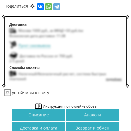
Поделиться
Доставка:
Москва 1000
руб.
,
за МКАД +50
руб.
/км
Возможная дата доставки: 11.08
Пункт самовывоза
Доставка по России от 700 руб.
2-5 дней
Способы оплаты:
Наличный/безналичный расчет, система быстрых
платежей
подробнее
устойчивы к свету
Инструкция по поклейке обоев
Описание
Аналоги
Доставка и оплата
Возврат и обмен