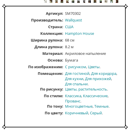
Артикул:
SM70302
Производитель:
Wallquest
Страна:
США
Коллекция:
Hampton House
Ширина рулона:
68 см
Длина рулона:
8.2 м
Материал:
Акриловое напыление
Основа:
Бумага
По изображению
С рисунком
Цветы
Помещение
Для гостиной
Для коридора
Для кухни
Для прихожей
Для спальни
По рисунку
Цветы, растительность
По стилю
Классика
Классические
Прованс
По тону
Многоцветные
Темные
По цвету
Коричневый
Серый