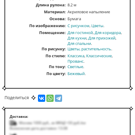
Длина рулона:
8.2 м
Материал:
Акриловое напыление
Основа:
Бумага
По изображению
С рисунком
Цветы
Помещение
Для гостиной
Для коридора
Для кухни
Для прихожей
Для спальни
По рисунку
Цветы, растительность
По стилю
Классика
Классические
Прованс
По тону
Светлые
По цвету
Бежевый
Поделиться
Доставка:
Москва 1000
руб.
,
за МКАД +50
руб.
/км
Возможная дата доставки: 13.08