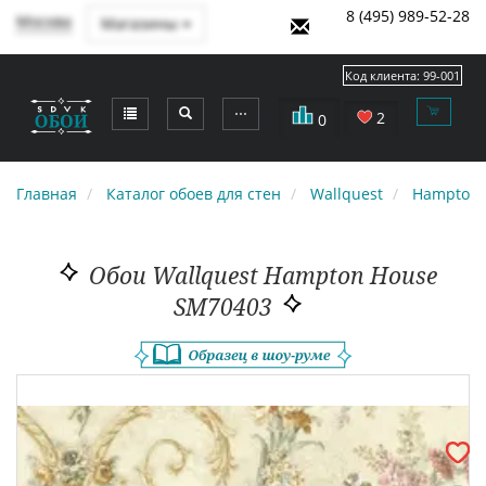
8 (495) 989-52-28
Москва
Магазины
Код клиента:
99-001
⋯
2
0
Главная
Каталог обоев для стен
Wallquest
Hampton 
Обои Wallquest Hampton House
SM70403