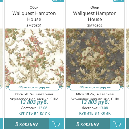
Обои
Обои
Wallquest Hampton
Wallquest Hampton
House
House
SM70301
SM70302
Образец в шоу-руме
Образец в шоу-руме
68см x8.2м,
материал
68см x8.2м,
материал
Акриловое напыление, США
Акриловое напыление, США
12 803
руб.
12 803
руб.
Доставка:
13.08
Доставка:
13.08
КУПИТЬ В 1 КЛИК
КУПИТЬ В 1 КЛИК
В корзину
В корзину