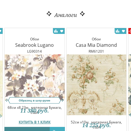
Аналоги
-
Обои
Обои
Seabrook Lugano
Casa Mia Diamond
LG90314
RM61201
Образец в шоу-руме
68см x8.23м,
материал Бумага,
11 380
руб.
США
КУПИТЬ В 1 КЛИК
52см x10м,
материал Бумага,
14 225
руб.
США