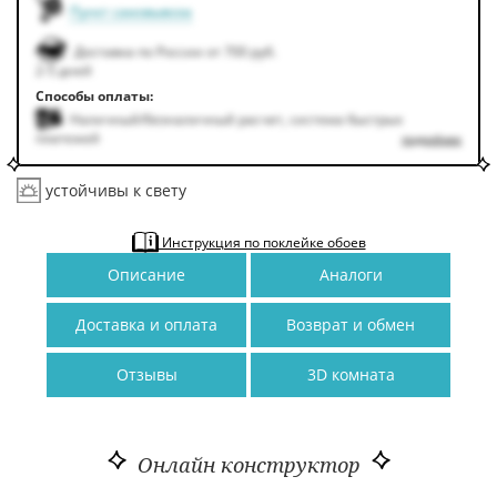
Пункт самовывоза
Доставка по России от 700 руб.
2-5 дней
Способы оплаты:
Наличный/безналичный расчет, система быстрых
платежей
подробнее
устойчивы к свету
Инструкция по поклейке обоев
Описание
Аналоги
Доставка и оплата
Возврат и обмен
Отзывы
3D комната
Онлайн конструктор