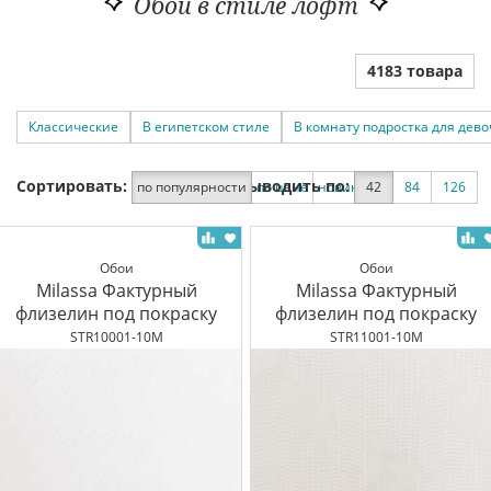
Обои в стиле лофт
4183 товара
Классические
В египетском стиле
В комнату подростка для дево
Сортировать:
Выводить по:
по популярности
по цене
новинки
42
по скидке
84
126
Обои
Обои
Milassa Фактурный
Milassa Фактурный
флизелин под покраску
флизелин под покраску
STR10001-10M
STR11001-10M