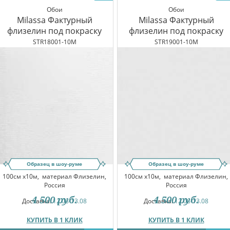
Обои
Обои
Milassa Фактурный
Milassa Фактурный
флизелин под покраску
флизелин под покраску
STR18001-10M
STR19001-10M
Образец в шоу-руме
Образец в шоу-руме
100см x10м,
материал Флизелин,
100см x10м,
материал Флизелин,
Россия
Россия
4 500
руб.
4 500
руб.
Доставка:
12.08-13.08
Доставка:
12.08-13.08
КУПИТЬ В 1 КЛИК
КУПИТЬ В 1 КЛИК