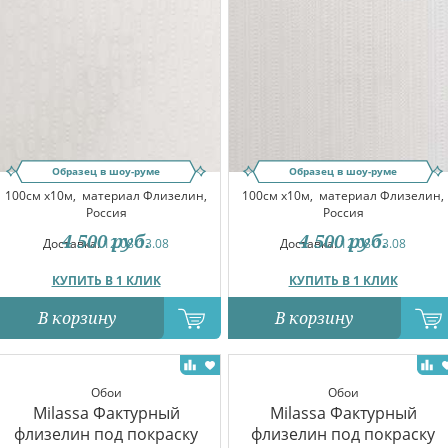
Образец в шоу-руме
Образец в шоу-руме
100см x10м,
материал Флизелин,
100см x10м,
материал Флизелин,
Россия
Россия
4 500
руб.
4 500
руб.
Доставка:
12.08-13.08
Доставка:
12.08-13.08
КУПИТЬ В 1 КЛИК
КУПИТЬ В 1 КЛИК
В корзину
В корзину
Обои
Обои
Milassa Фактурный
Milassa Фактурный
флизелин под покраску
флизелин под покраску