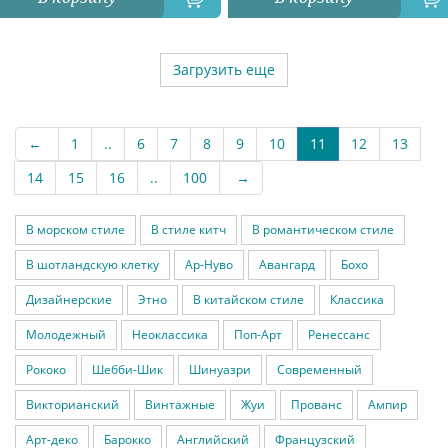
Загрузить еще
←
1
..
6
7
8
9
10
11
12
13
14
15
16
..
100
→
В морском стиле
В стиле китч
В романтическом стиле
В шотландскую клетку
Ар-Нуво
Авангард
Бохо
Дизайнерские
Этно
В китайском стиле
Классика
Молодежный
Неоклассика
Поп-Арт
Ренессанс
Рококо
Шебби-Шик
Шинуазри
Современный
Викторианский
Винтажные
Жуи
Прованс
Ампир
Арт-деко
Барокко
Английский
Французский