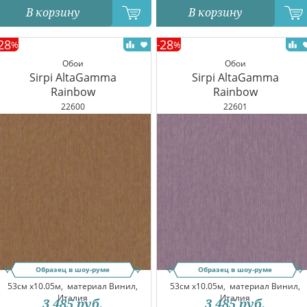
В корзину
В корзину
28
28
%
-
%
Обои
Обои
Sirpi AltaGamma
Sirpi AltaGamma
Rainbow
Rainbow
22600
22601
Образец в шоу-руме
Образец в шоу-руме
53см x10.05м,
материал Винил,
53см x10.05м,
материал Винил,
Италия
Италия
3 485
руб.
3 485
руб.