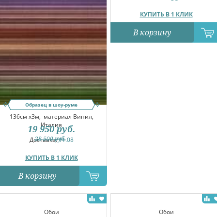
КУПИТЬ В 1 КЛИК
В корзину
Образец в шоу-руме
136см x3м,
материал Винил,
Италия
19 950
руб.
28 500
руб.
Доставка:
11.08
КУПИТЬ В 1 КЛИК
В корзину
Обои
Обои