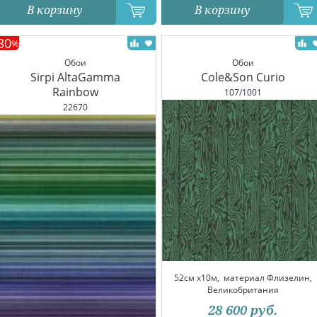
В корзину
В корзину
30
%
Обои
Обои
Sirpi AltaGamma
Cole&Son Curio
Rainbow
107/1001
22670
52см x10м,
материал Флизелин,
Великобритания
28 600
руб.