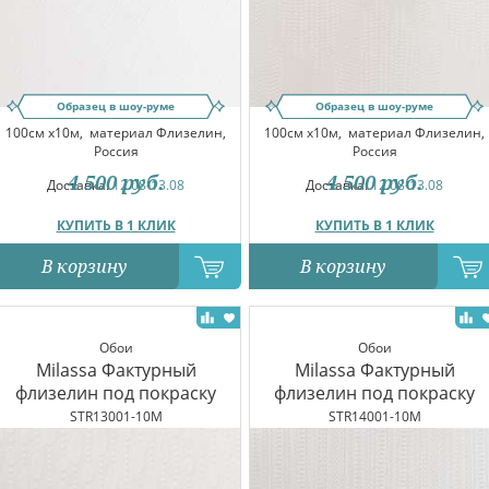
Образец в шоу-руме
Образец в шоу-руме
100см x10м,
материал Флизелин,
100см x10м,
материал Флизелин,
Россия
Россия
4 500
руб.
4 500
руб.
Доставка:
12.08-13.08
Доставка:
12.08-13.08
КУПИТЬ В 1 КЛИК
КУПИТЬ В 1 КЛИК
В корзину
В корзину
Обои
Обои
Milassa Фактурный
Milassa Фактурный
флизелин под покраску
флизелин под покраску
STR13001-10M
STR14001-10M