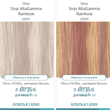
Обои
Обои
Sirpi AltaGamma
Sirpi AltaGamma
Rainbow
Rainbow
22651
22655
Образец в шоу-руме
Образец в шоу-руме
53см x10.05м,
материал Винил,
53см x10.05м,
материал Винил,
Италия
Италия
3 485
руб.
3 485
руб.
4 840
руб.
4 840
руб.
Доставка:
11.08
Доставка:
11.08
КУПИТЬ В 1 КЛИК
КУПИТЬ В 1 КЛИК