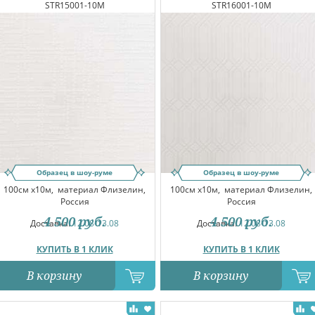
STR15001-10M
STR16001-10M
Образец в шоу-руме
Образец в шоу-руме
100см x10м,
материал Флизелин,
100см x10м,
материал Флизелин,
Россия
Россия
4 500
руб.
4 500
руб.
Доставка:
12.08-13.08
Доставка:
12.08-13.08
КУПИТЬ В 1 КЛИК
КУПИТЬ В 1 КЛИК
В корзину
В корзину