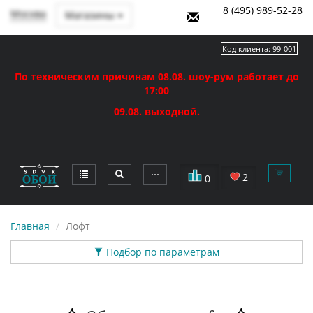
8 (495) 989-52-28
Москва
Магазины
Код клиента:
99-001
По техническим причинам 08.08. шоу-рум работает до
17:00
09.08. выходной.
⋯
2
0
Главная
Лофт
Подбор по параметрам