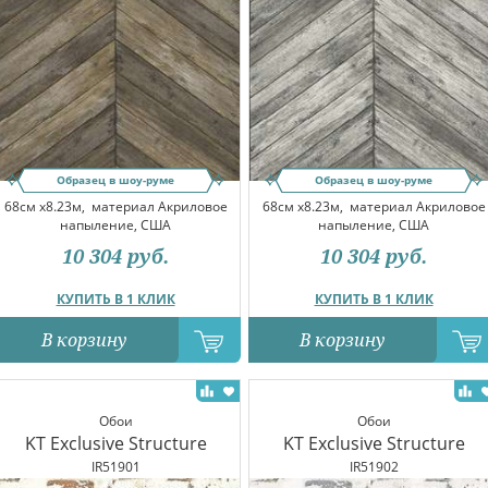
Образец в шоу-руме
Образец в шоу-руме
68см x8.23м,
материал Акриловое
68см x8.23м,
материал Акриловое
напыление, США
напыление, США
10 304
руб.
10 304
руб.
КУПИТЬ В 1 КЛИК
КУПИТЬ В 1 КЛИК
В корзину
В корзину
Обои
Обои
KT Exclusive Structure
KT Exclusive Structure
IR51901
IR51902