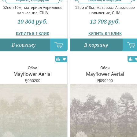
Образец в шоу-руме
Образец в шоу-руме
52см x10м,
материал Акриловое
52см x10м,
материал Акриловое
напыление, США
напыление, США
10 304
руб.
12 708
руб.
КУПИТЬ В 1 КЛИК
КУПИТЬ В 1 КЛИК
В корзину
В корзину
Обои
Обои
Mayflower Aerial
Mayflower Aerial
FJ050200
FJ090200