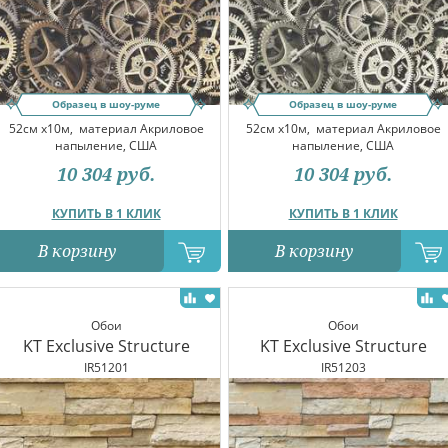
Образец в шоу-руме
Образец в шоу-руме
52см x10м,
материал Акриловое
52см x10м,
материал Акриловое
напыление, США
напыление, США
10 304
руб.
10 304
руб.
КУПИТЬ В 1 КЛИК
КУПИТЬ В 1 КЛИК
В корзину
В корзину
Обои
Обои
KT Exclusive Structure
KT Exclusive Structure
IR51201
IR51203