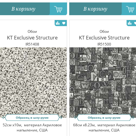
В корзину
В корзину
Обои
Обои
KT Exclusive Structure
KT Exclusive Structure
IR51408
IR51500
Образец в шоу-руме
Образец в шоу-руме
52см x10м,
материал Акриловое
68см x8.23м,
материал Акриловое
напыление, США
напыление, США