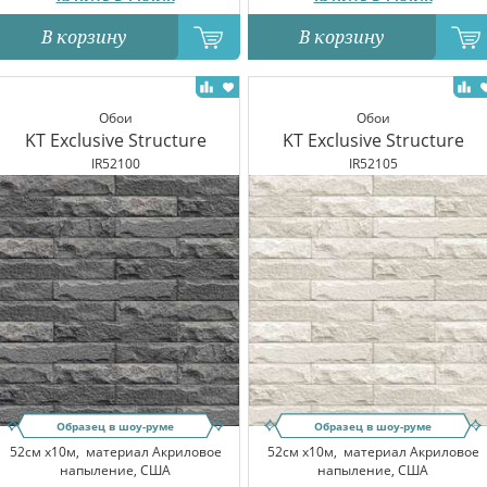
В корзину
В корзину
Обои
Обои
KT Exclusive Structure
KT Exclusive Structure
IR52100
IR52105
Образец в шоу-руме
Образец в шоу-руме
52см x10м,
материал Акриловое
52см x10м,
материал Акриловое
напыление, США
напыление, США