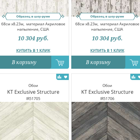
Образец в шоу-руме
Образец в шоу-руме
68см x8.23м,
материал Акриловое
68см x8.23м,
материал Акриловое
напыление, США
напыление, США
10 304
руб.
10 304
руб.
КУПИТЬ В 1 КЛИК
КУПИТЬ В 1 КЛИК
В корзину
В корзину
Обои
Обои
KT Exclusive Structure
KT Exclusive Structure
IR51705
IR51706