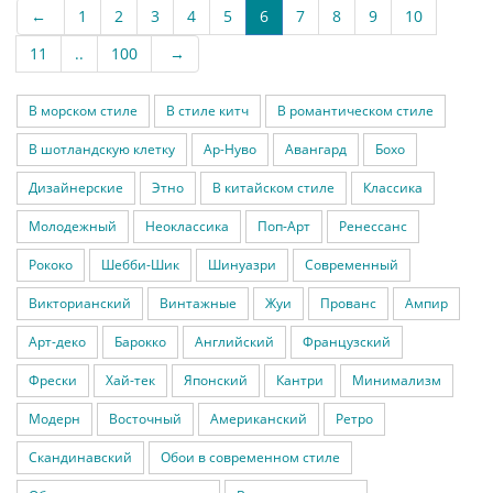
←
1
2
3
4
5
6
7
8
9
10
11
..
100
→
В морском стиле
В стиле китч
В романтическом стиле
В шотландскую клетку
Ар-Нуво
Авангард
Бохо
Дизайнерские
Этно
В китайском стиле
Классика
Молодежный
Неоклассика
Поп-Арт
Ренессанс
Рококо
Шебби-Шик
Шинуазри
Современный
Викторианский
Винтажные
Жуи
Прованс
Ампир
Арт-деко
Барокко
Английский
Французский
Фрески
Хай-тек
Японский
Кантри
Минимализм
Модерн
Восточный
Американский
Ретро
Скандинавский
Обои в современном стиле