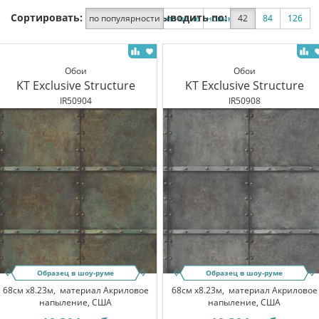
Сортировать:
Выводить по:
по популярности
по цене
новинки
42
по скидке
84
126
Обои
Обои
KT Exclusive Structure
KT Exclusive Structure
IR50904
IR50908
Образец в шоу-руме
Образец в шоу-руме
68см x8.23м,
материал Акриловое
68см x8.23м,
материал Акриловое
напыление, США
напыление, США