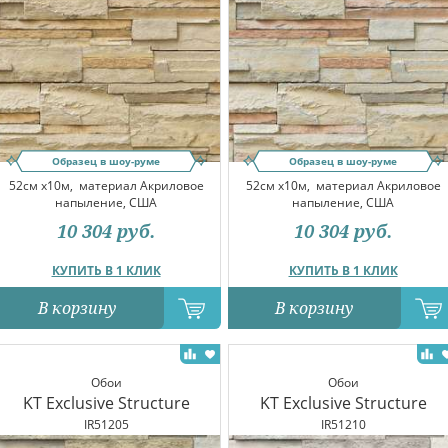
Образец в шоу-руме
Образец в шоу-руме
52см x10м,
материал Акриловое
52см x10м,
материал Акриловое
напыление, США
напыление, США
10 304
руб.
10 304
руб.
КУПИТЬ В 1 КЛИК
КУПИТЬ В 1 КЛИК
В корзину
В корзину
Обои
Обои
KT Exclusive Structure
KT Exclusive Structure
IR51205
IR51210