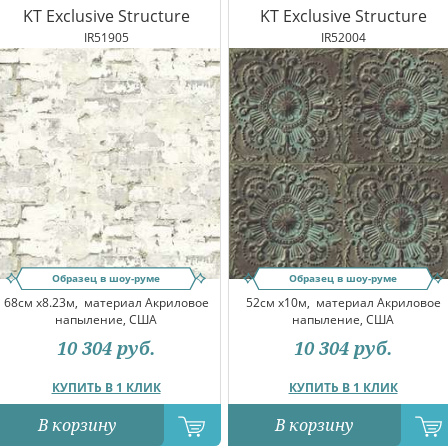
KT Exclusive Structure
KT Exclusive Structure
IR51905
IR52004
Образец в шоу-руме
Образец в шоу-руме
68см x8.23м,
материал Акриловое
52см x10м,
материал Акриловое
напыление, США
напыление, США
10 304
руб.
10 304
руб.
КУПИТЬ В 1 КЛИК
КУПИТЬ В 1 КЛИК
В корзину
В корзину