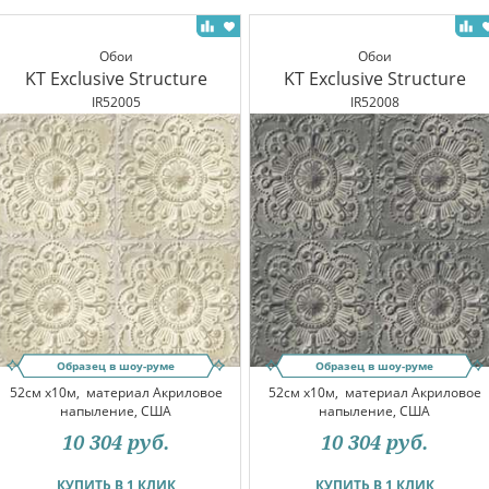
Обои
Обои
KT Exclusive Structure
KT Exclusive Structure
IR52005
IR52008
Образец в шоу-руме
Образец в шоу-руме
52см x10м,
материал Акриловое
52см x10м,
материал Акриловое
напыление, США
напыление, США
10 304
руб.
10 304
руб.
КУПИТЬ В 1 КЛИК
КУПИТЬ В 1 КЛИК