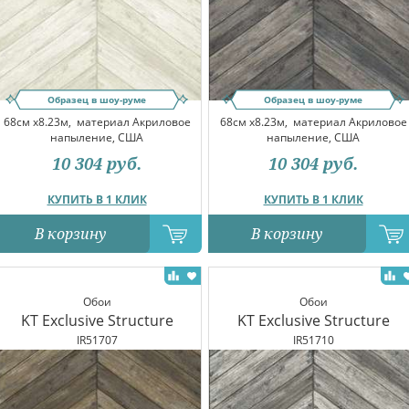
Образец в шоу-руме
Образец в шоу-руме
68см x8.23м,
материал Акриловое
68см x8.23м,
материал Акриловое
напыление, США
напыление, США
10 304
руб.
10 304
руб.
КУПИТЬ В 1 КЛИК
КУПИТЬ В 1 КЛИК
В корзину
В корзину
Обои
Обои
KT Exclusive Structure
KT Exclusive Structure
IR51707
IR51710