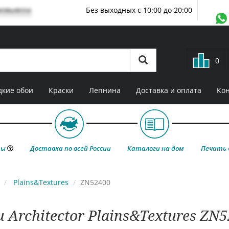
мовывоза
Без выходных с 10:00 до 20:00
0
кие обои
Краски
Лепнина
Доставка и оплата
Ко
ты
Доставка по всей России
Каталоги на дом
Печать 
Plains&Textures
ZN52400
 Architector Plains&Textures ZN