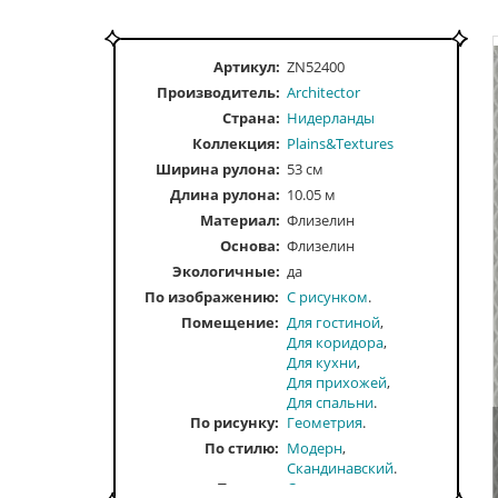
Артикул:
ZN52400
Производитель:
Architector
Страна:
Нидерланды
Коллекция:
Plains&Textures
Ширина рулона:
53 см
Длина рулона:
10.05 м
Материал:
Флизелин
Основа:
Флизелин
Экологичные:
да
По изображению
С рисунком
Помещение
Для гостиной
Для коридора
Для кухни
Для прихожей
Для спальни
По рисунку
Геометрия
По стилю
Модерн
Скандинавский
По тону
Светлые