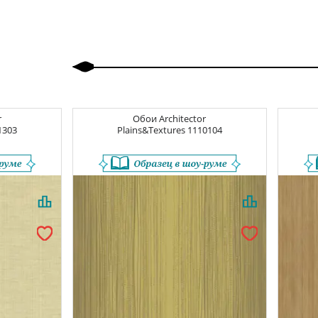
Назад
Вперед
r
Обои
Architector
1303
Plains&Textures
1110104