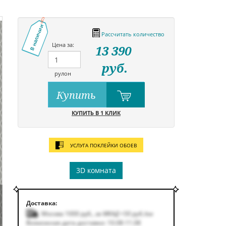
В наличии
Рассчитать количество
Цена за:
13 390
руб.
рулон
Купить
КУПИТЬ В 1 КЛИК
УСЛУГА ПОКЛЕЙКИ ОБОЕВ
3D комната
Доставка:
Москва 1000
руб.
,
за МКАД +50
руб.
/км
Возможная дата доставки: 10.08-11.08