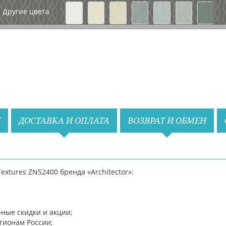
Вперед
Другие цвета
Назад
Вперед
И
ДОСТАВКА И ОПЛАТА
ВОЗВРАТ И ОБМЕН
xtures ZN52400 бренда «Architector»:
ные скидки и акции;
егионам России;