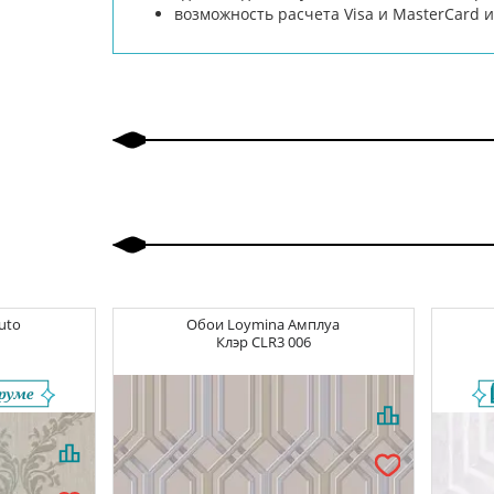
возможность расчета Visa и MasterCard
luto
Обои
Loymina Амплуа
Клэр
CLR3 006