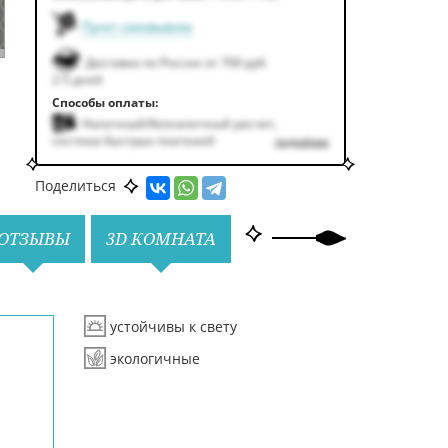
Пункт самовывоза
Доставка по России от 700 руб.
2-5 дней
Способы оплаты:
Наличный/безналичный расчет,
система быстрых платежей
подробнее
Поделиться
ОТЗЫВЫ
3D КОМНАТА
устойчивы к свету
экологичные