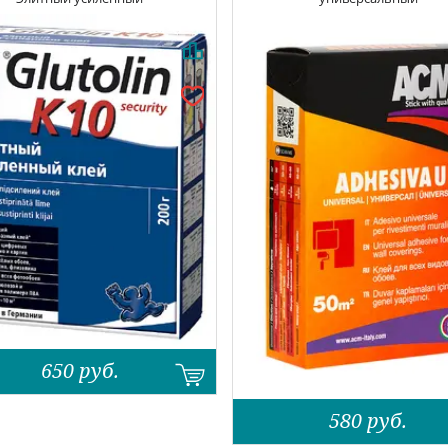
650
руб.
580
руб.