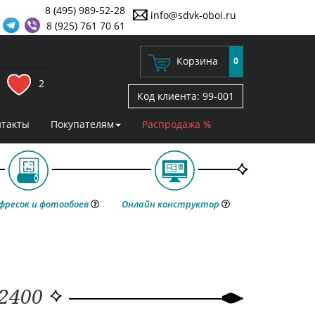
8 (495) 989-52-28
info@sdvk-oboi.ru
8 (925) 761 70 61
Корзина
0
2
Код клиента:
99-001
нтакты
Покупателям
Распродажа %
фресок и фотообоев
Онлайн конструктор
52400