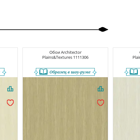
Обои
Architector
Plains&Textures
1111306
Pla