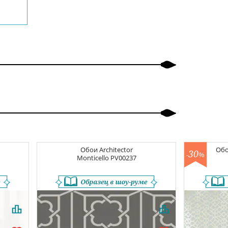
Обои
Architector
Об
30
-
%
Monticello
PV00237