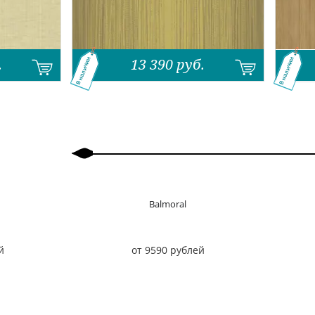
.
13 390
руб.
В наличии
В наличии
Назад
Вперед
Balmoral
й
от 9590 рублей
Назад
Вперед