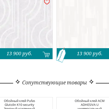
13 900
руб.
13 900
руб.
В наличии
Сопутствующие товары
Обойный клей
Pufas
Обойный клей
ACM
Glutolin K10 security
ADHESIVA U
Элитный усиленный
универсальный