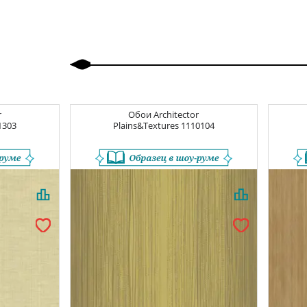
Назад
Вперед
r
Обои
Architector
1303
Plains&Textures
1110104