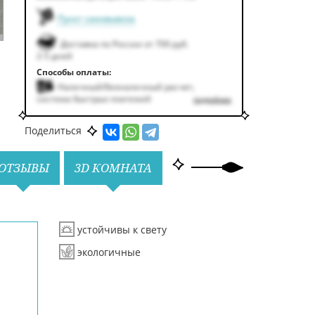
Пункт самовывоза
Доставка по России от 700 руб.
2-5 дней
Способы оплаты:
Наличный/безналичный расчет,
система быстрых платежей
подробнее
Поделиться
ОТЗЫВЫ
3D КОМНАТА
устойчивы к свету
экологичные