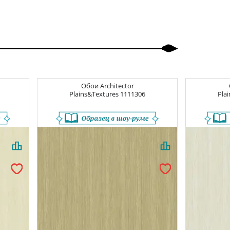
Обои
Architector
Plains&Textures
1111306
Pla