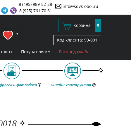
8 (495) 989-52-28
info@sdvk-oboi.ru
8 (925) 761 70 61
Корзина
0
2
Код клиента:
99-001
нтакты
Покупателям
Распродажа %
фресок и фотообоев
Онлайн конструктор
30018