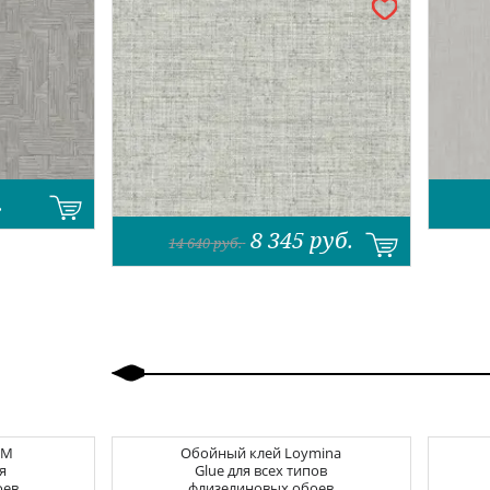
.
8 345
руб.
14 640
руб.
Назад
Вперед
CM
Обойный клей
Loymina
я
Glue для всех типов
оев
флизелиновых обоев