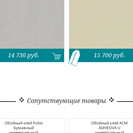
14 736
руб.
15 700
руб.
В наличии
Сопутствующие товары
Обойный клей
Pufas
Обойный клей
ACM
Бумажный
ADHESIVA U
универсальный
универсальный