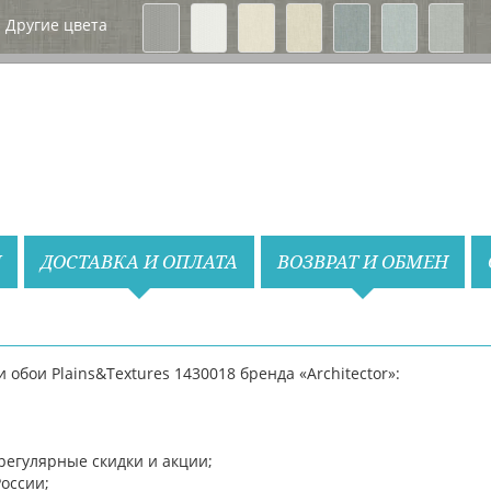
Вперед
Другие цвета
Назад
Вперед
И
ДОСТАВКА И ОПЛАТА
ВОЗВРАТ И ОБМЕН
бои Plains&Textures 1430018 бренда «Architector»:
регулярные скидки и акции;
России;