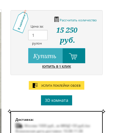
В наличии
Рассчитать количество
Цена за:
15 250
руб.
рулон
Купить
КУПИТЬ В 1 КЛИК
УСЛУГА ПОКЛЕЙКИ ОБОЕВ
3D комната
Доставка:
Москва 1000
руб.
,
за МКАД +50
руб.
/км
Возможная дата доставки: 10.08-11.08