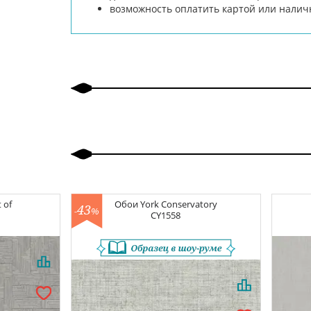
возможность оплатить картой или нали
 of
Обои
York Conservatory
43
-
%
CY1558