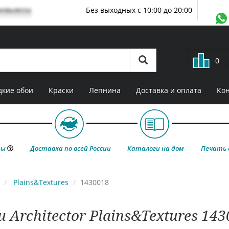
мовывоза
Без выходных с 10:00 до 20:00
0
кие обои
Краски
Лепнина
Доставка и оплата
Ко
ты
Доставка по всей России
Каталоги на дом
Печать 
Plains&Textures
1430018
 Architector Plains&Textures 14