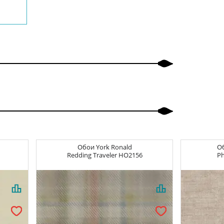
Обои
York Ronald
О
Redding Traveler
HO2156
Ph