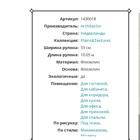
Артикул:
1430018
Производитель:
Architector
Страна:
Нидерланды
Коллекция:
Plains&Textures
Ширина рулона:
53 см
Длина рулона:
10.05 м
Материал:
Флизелин
Основа:
Флизелин
Экологичные:
да
Помещение
Для гостиной
Для кабинета
Для коридора
Для кухни
Для офиса
Для прихожей
Для спальни
По рисунку
Под ткань
По стилю
Минимализм
Модерн