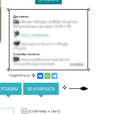
Доставка:
Москва 1000
руб.
,
за МКАД +50
руб.
/км
Возможная дата доставки: 10.08-11.08
Пункт самовывоза
Доставка по России от 700 руб.
2-5 дней
Способы оплаты:
Наличный/безналичный расчет,
система быстрых платежей
подробнее
Поделиться
ОТЗЫВЫ
3D КОМНАТА
устойчивы к свету