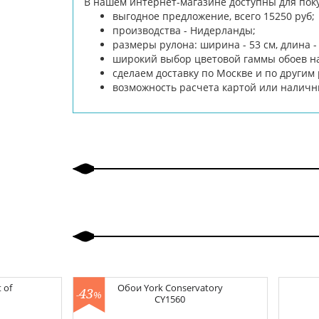
В нашем интернет-магазине доступны для покуп
выгодное предложение, всего 15250 руб;
производства - Нидерланды;
размеры рулона: ширина - 53 см, длина - 
широкий выбор цветовой гаммы обоев на
сделаем доставку по Москве и по другим
возможность расчета картой или налич
 of
Обои
York Conservatory
43
-
%
CY1560