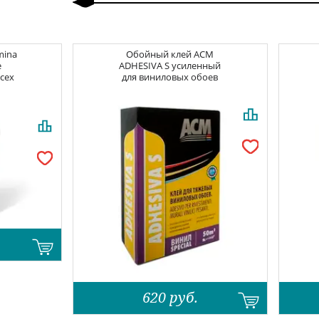
mina
Обойный клей
ACM
e
ADHESIVA S усиленный
всех
для виниловых обоев
620
руб.