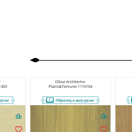
Назад
Вперед
r
Обои
Architector
1303
Plains&Textures
1110104