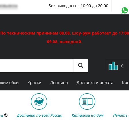
мовывоза
Без выходных с 10:00 до 20:00
По техническим причинам 08.08. шоу-рум работает до 17:00
09.08. выходной.
0
кие обои
Краски
Лепнина
Доставка и оплата
Ко
ты
Доставка по всей России
Каталоги на дом
Печать 