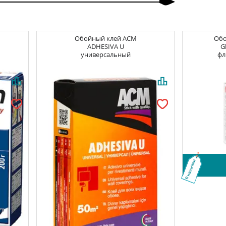
Обойный клей
ACM
Об
ADHESIVA U
G
универсальный
фл
В наличии