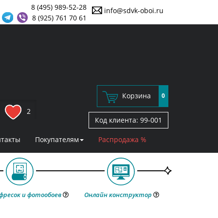
8 (495) 989-52-28
info@sdvk-oboi.ru
8 (925) 761 70 61
Корзина
0
2
Код клиента:
99-001
нтакты
Покупателям
Распродажа %
фресок и фотообоев
Онлайн конструктор