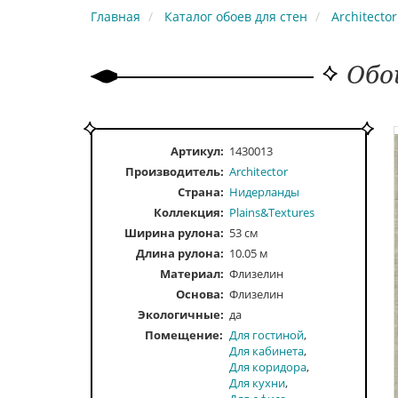
Главная
Каталог обоев для стен
Architector
Обои
Артикул:
1430013
Производитель:
Architector
Страна:
Нидерланды
Коллекция:
Plains&Textures
Ширина рулона:
53 см
Длина рулона:
10.05 м
Материал:
Флизелин
Основа:
Флизелин
Экологичные:
да
Помещение
Для гостиной
Для кабинета
Для коридора
Для кухни