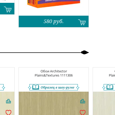
580
руб.
Обои
Architector
Plains&Textures
1111306
Pla