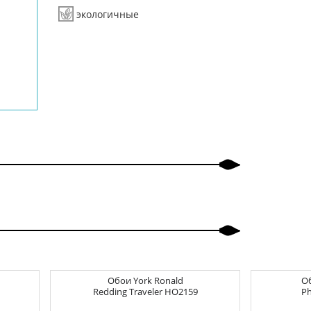
экологичные
Обои
York Ronald
О
Redding Traveler
HO2159
Ph