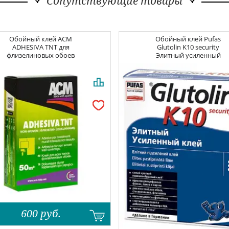
Сопутствующие товары
Обойный клей
ACM
Обойный клей
Pufas
ADHESIVA TNT для
Glutolin K10 security
флизелиновых обоев
Элитный усиленный
600
руб.