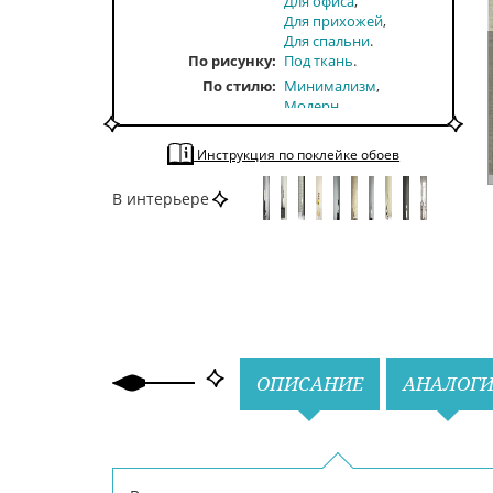
Для офиса
Для прихожей
Для спальни
По рисунку
Под ткань
По стилю
Минимализм
Модерн
Современные
По тону
Однотонные
Инструкция по поклейке обоев
Светлые
По цвету
Серый
В интерьере
Назад
Вперед
ОПИСАНИЕ
АНАЛОГ