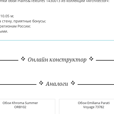
ки обои Plains&Textures 1430013 из коллекции «Architector»:
10.05 м;
 стену, приятные бонусы;
 регионам России;
ными.
Онлайн конструктор
Аналоги
Обои
Khroma Summer
Обои
Emiliana Parati
ORB102
Voyage
73782