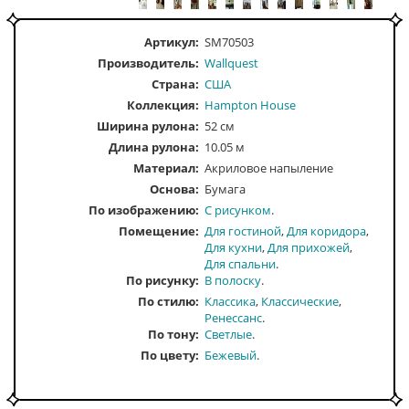
Артикул:
SM70503
Производитель:
Wallquest
Страна:
США
Коллекция:
Hampton House
Ширина рулона:
52 см
Длина рулона:
10.05 м
Материал:
Акриловое напыление
Основа:
Бумага
По изображению
С рисунком
Помещение
Для гостиной
Для коридора
Для кухни
Для прихожей
Для спальни
По рисунку
В полоску
По стилю
Классика
Классические
Ренессанс
По тону
Светлые
По цвету
Бежевый