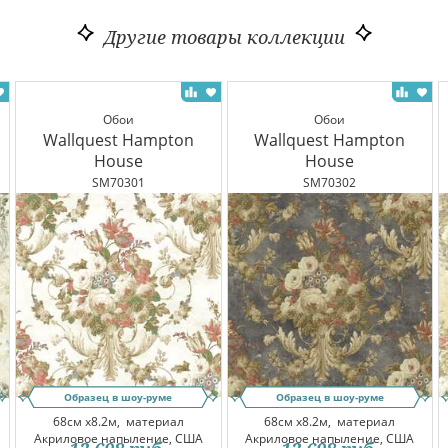
Другие товары коллекции
Обои
Обои
Wallquest Hampton
Wallquest Hampton
House
House
SM70301
SM70302
Образец в шоу-руме
Образец в шоу-руме
68см x8.2м,
материал
68см x8.2м,
материал
Акриловое напыление, США
Акриловое напыление, США