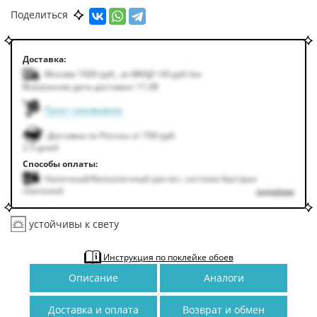
Поделиться
Доставка:
Москва 1000
руб.
,
за МКАД +50
руб.
/км
Возможная дата доставки: 11.08
Пункт самовывоза
Доставка по России от 700 руб.
2-5 дней
Способы оплаты:
Наличный/безналичный расчет, система быстрых
платежей
подробнее
устойчивы к свету
Инструкция по поклейке обоев
Описание
Аналоги
Доставка и оплата
Возврат и обмен