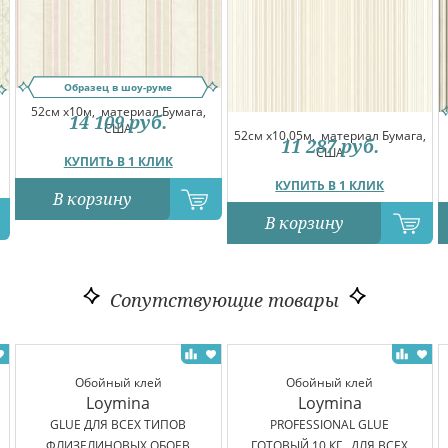
Образец в шоу-руме
52см x10м,
материал Бумага,
14 109
руб.
США
52см x10.05м,
материал Бумага,
11 287
руб.
США
КУПИТЬ В 1 КЛИК
КУПИТЬ В 1 КЛИК
В корзину
В корзину
Сопутствующие товары
Обойный клей
Обойный клей
Loymina
Loymina
GLUE ДЛЯ ВСЕХ ТИПОВ
PROFESSIONAL GLUE
ФЛИЗЕЛИНОВЫХ ОБОЕВ
ГОТОВЫЙ 10 КГ., ДЛЯ ВСЕХ